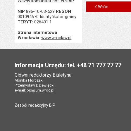
Ważny komunikat dot. ePUAP
Wróć
NIP
896-10-03-529
REGON
001094670 Identyfikator gminy
TERYT:
026401 1
Strona internetowa
Wrocławia
:
www.wroclaw.pl
Stopka
Informacja Urzędu: tel. +48 71 777 77 77
Główni redaktorzy Biuletynu
Monika Florczak
Przemysław Dziewięcki
e-mail:
bip@um.wroc.pl
Zespół redakcyjny BIP