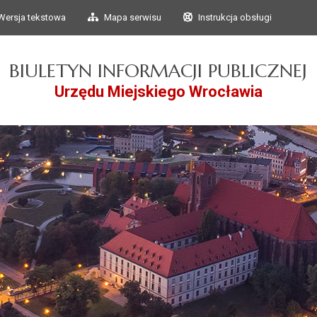
Przejdź do głównego
Przejdź do treści
Wersja tekstowa
Mapa serwisu
Instrukcja obsługi
menu
BIULETYN INFORMACJI PUBLICZNEJ
Urzędu Miejskiego Wrocławia