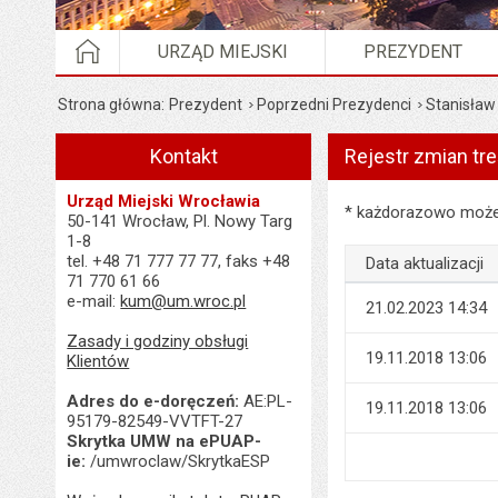
STRONA GŁÓWNA
URZĄD MIEJSKI
PREZYDENT
Strona główna
Prezydent
Poprzedni Prezydenci
Stanisław
Kontakt
Rejestr zmian tr
Urząd Miejski Wrocławia
Rejestr zmian treści
* każdorazowo możes
50-141 Wrocław, Pl. Nowy Targ
1-8
tel. +48 71 777 77 77, faks +48
Data aktualizacji
71 770 61 66
e-mail:
kum@um.wroc.pl
21.02.2023 14:34
Zasady i godziny obsługi
19.11.2018 13:06
Klientów
Adres do e-doręczeń:
AE:PL-
19.11.2018 13:06
95179-82549-VVTFT-27
Skrytka UMW na ePUAP-
ie:
/umwroclaw/SkrytkaESP