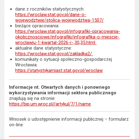
dane z roczników statystycznych:
https://wroclaw.stat.gov.pl/dane-o-
wojewodztwie/stolica-wojewodztwa-1507/
bieżące opracowania:
https://wroclaw.stat.gov.pl/infografiki-opracowania-
okolicznosciowe/infografiki/infografika-o-miescie-
wroclawiu-1-kwartal-2026-r-,30,35.html
aktualne dane statystyczne:
https://wroclaw.stat.gov.pl/zakladka2/
komunikaty o sytuacji społeczno-gospodarczej
Wrocławia:
https://statystykamiast.stat.gov.pl/wroclaw
Informacje nt. Otwartych danych i ponownego
wykorzystywania informacji sektora publicznego
znajdują się na stronie:
https://bip.um.wroc.pl//artykul/7/1/name
Wniosek o udostępnienie informacji publicznej – formularz
on-line: