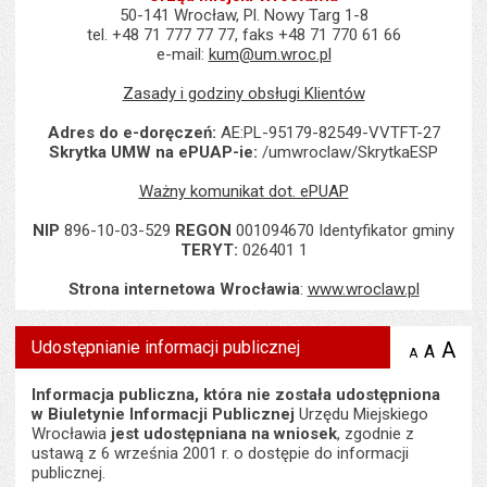
50-141 Wrocław, Pl. Nowy Targ 1-8
tel. +48 71 777 77 77, faks +48 71 770 61 66
e-mail:
kum@um.wroc.pl
Zasady i godziny obsługi Klientów
Adres do e-doręczeń:
AE:PL-95179-82549-VVTFT-27
Skrytka UMW na ePUAP-ie:
/umwroclaw/SkrytkaESP
Ważny komunikat dot. ePUAP
NIP
896-10-03-529
REGON
001094670 Identyfikator gminy
TERYT:
026401 1
Strona internetowa Wrocławia
:
www.wroclaw.pl
Udostępnianie informacji publicznej
A
po
A
domyś
A
zmniejsz
tekst na
wielk
te
stronie
tekstu
Informacja publiczna, która nie została udostępniona
s
stron
w Biuletynie Informacji Publicznej
Urzędu Miejskiego
Wrocławia
jest udostępniana na wniosek
, zgodnie z
ustawą z 6 września 2001 r. o dostępie do informacji
publicznej.