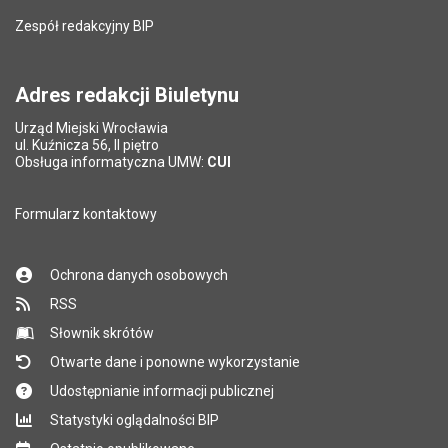
Liczba wyświetleń:
63993
Zespół redakcyjny BIP
Pytanie antyspamowe
Podaj słownie
Pole wymagane
wynik działania: 5 plus 7
*
Adres redakcji Biuletynu
Urząd Miejski Wrocławia
*
ul. Kuźnicza 56, II piętro
Pole wymagane
Obsługa informatyczna UMW:
CUI
Formularz kontaktowy
Ochrona danych osobowych
RSS
Słownik skrótów
Otwarte dane i ponowne wykorzystanie
Udostępnianie informacji publicznej
Statystyki oglądalności BIP