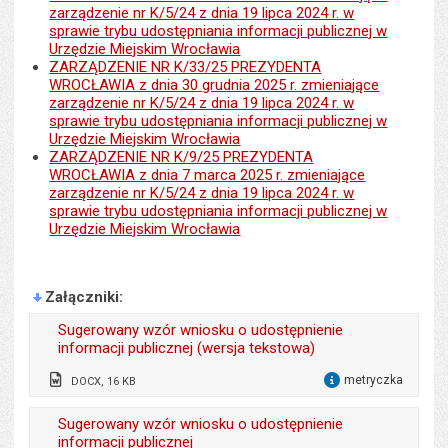
zarządzenie nr K/5/24 z dnia 19 lipca 2024 r. w
sprawie trybu udostępniania informacji publicznej w
Urzędzie Miejskim Wrocławia
ZARZĄDZENIE NR K/33/25 PREZYDENTA
WROCŁAWIA z dnia 30 grudnia 2025 r. zmieniające
zarządzenie nr K/5/24 z dnia 19 lipca 2024 r. w
sprawie trybu udostępniania informacji publicznej w
Urzędzie Miejskim Wrocławia
ZARZĄDZENIE NR K/9/25 PREZYDENTA
WROCŁAWIA z dnia 7 marca 2025 r. zmieniające
zarządzenie nr K/5/24 z dnia 19 lipca 2024 r. w
sprawie trybu udostępniania informacji publicznej w
Urzędzie Miejskim Wrocławia
Załączniki
Sugerowany wzór wniosku o udostępnienie
informacji publicznej (wersja tekstowa)
metryczka
DOCX, 16 KB
dla 
Odpowiedzialny za treść:
Agnieszka Koczapska
Sugerowany wzór wniosku o udostępnienie
informacji publicznej
Data wytworzenia:
14.06.2023