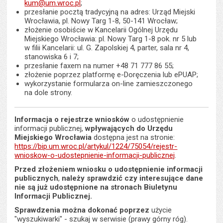
kum@um.wroc.pl
;
przesłanie pocztą tradycyjną na adres: Urząd Miejski
Wrocławia, pl. Nowy Targ 1-8, 50-141 Wrocław;
złożenie osobiście w Kancelarii Ogólnej Urzędu
Miejskiego Wrocławia: pl. Nowy Targ 1-8 pok. nr 5 lub
w filii Kancelarii: ul. G. Zapolskiej 4, parter, sala nr 4,
stanowiska 6 i 7;
przesłanie faxem na numer +48 71 777 86 55;
złożenie poprzez platformę e-Doręczenia lub ePUAP;
wykorzystanie formularza on-line zamieszczonego
na dole strony.
Informacja o rejestrze wniosków
o udostępnienie
informacji publicznej,
wpływających do Urzędu
Miejskiego Wrocławia
dostępna jest na stronie:
https://bip.um.wroc.pl/artykul/1224/75054/rejestr-
wnioskow-o-udostepnienie-informacji-publicznej
.
Przed złożeniem wniosku o udostępnienie informacji
publicznych
,
należy sprawdzić czy interesujące dane
nie są już udostępnione na stronach Biuletynu
Informacji Publicznej.
Sprawdzenia można dokonać poprzez
użycie
"wyszukiwarki" - szukaj w serwisie (prawy górny róg).