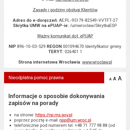
Zasady i godziny obsługi Klientów
Adres do e-doręczeń:
AE:PL-95179-82549-VVTFT-27
Skrytka UMW na ePUAP-ie:
/umwroclaw/SkrytkaESP
Ważny komunikat dot. ePUAP
NIP
896-10-03-529
REGON
001094670 Identyfikator gminy
TERYT:
026401 1
Strona internetowa Wrocławia
:
www.wroclaw.pl
Nieodpłatna pomoc prawna
A
po
A
domyś
A
zmniejsz
tekst na
wielk
te
stronie
tekstu
s
Informacje o sposobie dokonywania
stron
zapisów na porady
na stronie:
https://np.ms.gov.pl
poprzez pocztę e-mail:
npp@um.wroc.pl
telefonicznie pod numerem tel. +48 71 777 98 88 (od