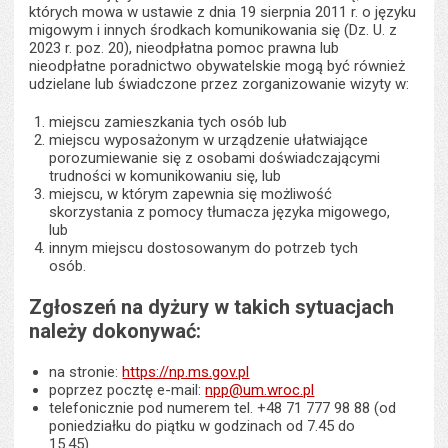
których mowa w ustawie z dnia 19 sierpnia 2011 r. o języku
migowym i innych środkach komunikowania się (Dz. U. z
2023 r. poz. 20), nieodpłatna pomoc prawna lub
nieodpłatne poradnictwo obywatelskie mogą być również
udzielane lub świadczone przez zorganizowanie wizyty w:
miejscu zamieszkania tych osób lub
miejscu wyposażonym w urządzenie ułatwiające
porozumiewanie się z osobami doświadczającymi
trudności w komunikowaniu się, lub
miejscu, w którym zapewnia się możliwość
skorzystania z pomocy tłumacza języka migowego,
lub
innym miejscu dostosowanym do potrzeb tych
osób.
Zgłoszeń na dyżury w takich sytuacjach
należy dokonywać:
na stronie:
https://np.ms.gov.pl
poprzez pocztę e-mail:
npp@um.wroc.pl
telefonicznie pod numerem tel. +48 71 777 98 88 (od
poniedziałku do piątku w godzinach od 7.45 do
15.45)