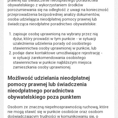
prawnej lub świadczenie nieodpłatnego poradnictwa
obywatelskiego z wykorzystaniem środków
porozumiewania się na odległość z uwagi na konieczność
przeprowadzenia bezpośredniej analizy dokumentów,
osoba udzielająca nieodpłatnej pomocy prawnej lub
świadcząca nieodpłatne poradnictwo obywatelskie:
zapisuje osobę uprawnioną na wybrany przez nią
dyżur, który prowadzi w tym punkcie - w sytuacji
uzależnienia udzielenia porady od osobistego
stawiennictwa osoby uprawnionej w punkcie, lub
podaje dane kontaktowe umożliwiające rejestrację -
w sytuacji zarekomendowania osobistego
stawiennictwa w punkcie najbliższym miejsca
zamieszkania osoby uprawnionej.
Możliwość udzielania nieodpłatnej
pomocy prawnej lub świadczenia
nieodpłatnego poradnictwa
obywatelskiego poza punktem
Osobom ze znaczną niepełnosprawnością ruchową, które
nie mogą stawić się w punkcie osobiście oraz osobom
doświadczającym trudności w komunikowaniu się, o