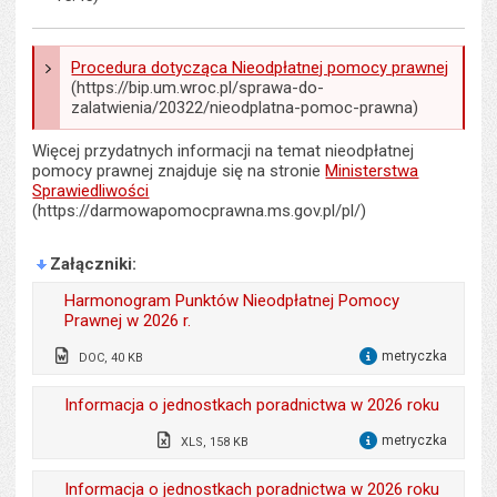
Procedura dotycząca Nieodpłatnej pomocy prawnej
(https://bip.um.wroc.pl/sprawa-do-
zalatwienia/20322/nieodplatna-pomoc-prawna)
Więcej przydatnych informacji na temat nieodpłatnej
pomocy prawnej znajduje się na stronie
Ministerstwa
Sprawiedliwości
(https://darmowapomocprawna.ms.gov.pl/pl/)
Załączniki
Harmonogram Punktów Nieodpłatnej Pomocy
Prawnej w 2026 r.
metryczka
DOC, 40 KB
dla 
Odpowiedzialny za treść:
Anna Kieler
Informacja o jednostkach poradnictwa w 2026 roku
Data wytworzenia:
02.01.2026
metryczka
XLS, 158 KB
dla 
Opublikował w BIP:
Monika Florczak
Odpowiedzialny za treść:
Anna Kieler
Informacja o jednostkach poradnictwa w 2026 roku