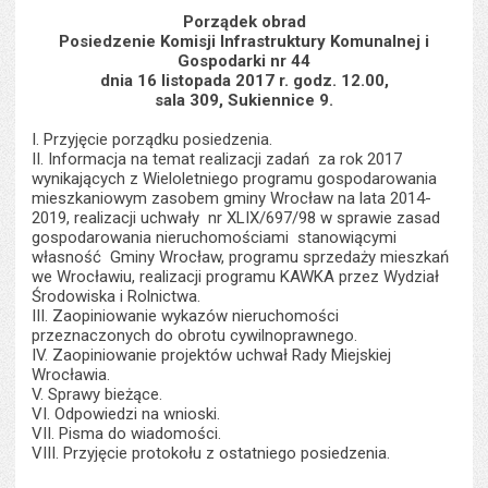
s
stron
Porządek obrad
Posiedzenie Komisji Infrastruktury Komunalnej i
Gospodarki nr 44
dnia 16 listopada 2017 r. godz. 12.00,
sala 309, Sukiennice 9.
I. Przyjęcie porządku posiedzenia.
II. Informacja na temat realizacji zadań za rok 2017
wynikających z Wieloletniego programu gospodarowania
mieszkaniowym zasobem gminy Wrocław na lata 2014-
2019, realizacji uchwały nr XLIX/697/98 w sprawie zasad
gospodarowania nieruchomościami stanowiącymi
własność Gminy Wrocław, programu sprzedaży mieszkań
we Wrocławiu, realizacji programu KAWKA przez Wydział
Środowiska i Rolnictwa.
III. Zaopiniowanie wykazów nieruchomości
przeznaczonych do obrotu cywilnoprawnego.
IV. Zaopiniowanie projektów uchwał Rady Miejskiej
Wrocławia.
V. Sprawy bieżące.
VI. Odpowiedzi na wnioski.
VII. Pisma do wiadomości.
VIII. Przyjęcie protokołu z ostatniego posiedzenia.