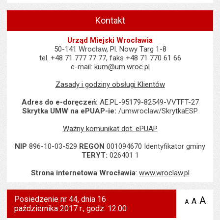
Kontakt
Urząd Miejski Wrocławia
50-141 Wrocław, Pl. Nowy Targ 1-8
tel. +48 71 777 77 77, faks +48 71 770 61 66
e-mail:
kum@um.wroc.pl
Zasady i godziny obsługi Klientów
Adres do e-doręczeń:
AE:PL-95179-82549-VVTFT-27
Skrytka UMW na ePUAP-ie:
/umwroclaw/SkrytkaESP
Ważny komunikat dot. ePUAP
NIP
896-10-03-529
REGON
001094670 Identyfikator gminy
TERYT:
026401 1
Strona internetowa Wrocławia
:
www.wroclaw.pl
Posiedzenie nr 44, dnia 16
A
po
A
domyś
A
zmniejsz
października 2017 r., godz. 12.00
tekst na
wielk
te
stronie
tekstu