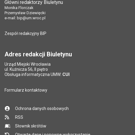
Główni redaktorzy Biuletynu
Pole wymagane
Liczba pobrań:
Tytuł e-maila
*
114
Monika Florczak
Ostatnio zaktualizował:
Grażyna Ferensowicz
Przemysław Dziewięcki
Data ostatniej aktualizacji:
13.10.2017 13:57
e-mail:
bip@um.wroc.pl
Pole wymagane
Adres e-mail znajomego
*
Liczba wyświetleń:
360
Zespół redakcyjny BIP
Pytanie antyspamowe
Podaj słownie
Pole wymagane
wynik działania: 5 plus 7
*
Adres redakcji Biuletynu
Urząd Miejski Wrocławia
*
ul. Kuźnicza 56, II piętro
Pole wymagane
Obsługa informatyczna UMW:
CUI
Formularz kontaktowy
Ochrona danych osobowych
RSS
Słownik skrótów
Otwarte dane i ponowne wykorzystanie