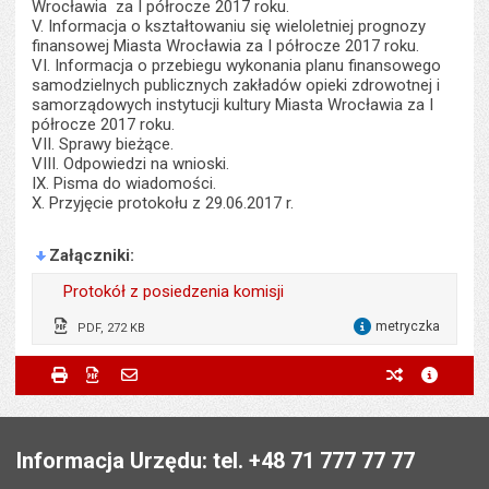
Wrocławia za I półrocze 2017 roku.
V. Informacja o kształtowaniu się wieloletniej prognozy
finansowej Miasta Wrocławia za I półrocze 2017 roku.
VI. Informacja o przebiegu wykonania planu finansowego
samodzielnych publicznych zakładów opieki zdrowotnej i
samorządowych instytucji kultury Miasta Wrocławia za I
półrocze 2017 roku.
VII. Sprawy bieżące.
VIII. Odpowiedzi na wnioski.
IX. Pisma do wiadomości.
X. Przyjęcie protokołu z 29.06.2017 r.
Załączniki
Protokół z posiedzenia komisji
metryczka
PDF, 272 KB
dla 
Wytworzył:
Wojciech Błoński
Metryczka
Powiadom znajomego
Wytworzył:
Wojciech Błoński
Drukuj
Zapisz do PDF
Powiadom znajomego
poprzednie w
metryc
Powiadom znajomego
Pole wymagane
Twoje imię i nazwisko
*
Data wytworzenia:
12.10.2017
Data wytworzenia:
04.09.2017
Stopka
Opublikował w BIP:
Grażyna Ferensowicz
Opublikował w BIP:
Grażyna Ferensowicz
Pole wymagane
Twój adres e-mail
*
Informacja Urzędu: tel. +48 71 777 77 77
Data opublikowania:
13.10.2017 13:57
Data opublikowania:
04.09.2017 13:35