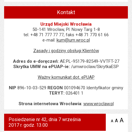
Kontakt
Urząd Miejski Wrocławia
50-141 Wrocław, Pl. Nowy Targ 1-8
tel. +48 71 777 77 77, faks +48 71 770 61 66
e-mail:
kum@um.wroc.pl
Zasady i godziny obsługi Klientów
Adres do e-doręczeń:
AE:PL-95179-82549-VVTFT-27
Skrytka UMW na ePUAP-ie:
/umwroclaw/SkrytkaESP
Ważny komunikat dot. ePUAP
NIP
896-10-03-529
REGON
001094670 Identyfikator gminy
TERYT:
026401 1
Strona internetowa Wrocławia
:
www.wroclaw.pl
Posiedzenie nr 42, dnia 7 września
A
po
A
domyś
A
zmniejsz
2017 r. godz. 13.00
tekst na
wielk
te
stronie
tekstu