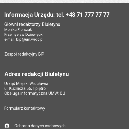
Data wytworzenia:
18.04.2017
Stopka
Opublikował w BIP:
Grażyna Ferensowicz
Opublikował w BIP:
Ryszard Parkitny
Pole wymagane
Twój adres e-mail
*
Informacja Urzędu: tel. +48 71 777 77 77
Data opublikowania:
12.05.2017 15:33
Data opublikowania:
18.04.2017 10:58
Główni redaktorzy Biuletynu
Pole wymagane
Liczba pobrań:
Tytuł e-maila
*
135
Monika Florczak
Ostatnio zaktualizował:
Grażyna Ferensowicz
Przemysław Dziewięcki
Data ostatniej aktualizacji:
12.05.2017 15:33
e-mail:
bip@um.wroc.pl
Pole wymagane
Adres e-mail znajomego
*
Liczba wyświetleń:
410
Zespół redakcyjny BIP
Pytanie antyspamowe
Podaj słownie
Pole wymagane
wynik działania: 2 plus 8
*
Adres redakcji Biuletynu
Urząd Miejski Wrocławia
*
ul. Kuźnicza 56, II piętro
Pole wymagane
Obsługa informatyczna UMW:
CUI
Formularz kontaktowy
Ochrona danych osobowych