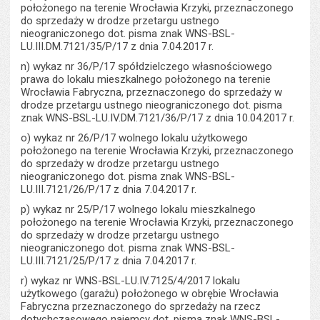
położonego na terenie Wrocławia Krzyki, przeznaczonego
do sprzedaży w drodze przetargu ustnego
nieograniczonego dot. pisma znak WNS-BSL-
LU.III.DM.7121/35/P/17 z dnia 7.04.2017 r.
n) wykaz nr 36/P/17 spółdzielczego własnościowego
prawa do lokalu mieszkalnego położonego na terenie
Wrocławia Fabryczna, przeznaczonego do sprzedaży w
drodze przetargu ustnego nieograniczonego dot. pisma
znak WNS-BSL-LU.IV.DM.7121/36/P/17 z dnia 10.04.2017 r.
o) wykaz nr 26/P/17 wolnego lokalu użytkowego
położonego na terenie Wrocławia Krzyki, przeznaczonego
do sprzedaży w drodze przetargu ustnego
nieograniczonego dot. pisma znak WNS-BSL-
LU.III.7121/26/P/17 z dnia 7.04.2017 r.
p) wykaz nr 25/P/17 wolnego lokalu mieszkalnego
położonego na terenie Wrocławia Krzyki, przeznaczonego
do sprzedaży w drodze przetargu ustnego
nieograniczonego dot. pisma znak WNS-BSL-
LU.III.7121/25/P/17 z dnia 7.04.2017 r.
r) wykaz nr WNS-BSL-LU.IV.7125/4/2017 lokalu
użytkowego (garażu) położonego w obrębie Wrocławia
Fabryczna przeznaczonego do sprzedaży na rzecz
dotychczasowego najemcy dot. pisma znak WNS-BSL-