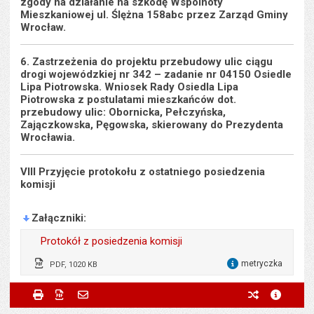
zgody na działanie na szkodę Wspólnoty
Mieszkaniowej ul. Ślężna 158abc przez Zarząd Gminy
Wrocław.
6. Zastrzeżenia do projektu przebudowy ulic ciągu
drogi wojewódzkiej nr 342 – zadanie nr 04150 Osiedle
Lipa Piotrowska. Wniosek Rady Osiedla Lipa
Piotrowska z postulatami mieszkańców dot.
przebudowy ulic: Obornicka, Pełczyńska,
Zajączkowska, Pęgowska, skierowany do Prezydenta
Wrocławia.
VIII Przyjęcie protokołu z ostatniego posiedzenia
komisji
Załączniki
Protokół z posiedzenia komisji
metryczka
PDF, 1020 KB
dla 
Wytworzył:
Wojciech Błoński
Metryczka
Powiadom znajomego
Wytworzył:
Wojciech Błoński
Drukuj
Zapisz do PDF
Powiadom znajomego
poprzednie w
metryc
Powiadom znajomego
Pole wymagane
Twoje imię i nazwisko
*
Data wytworzenia:
11.05.2017