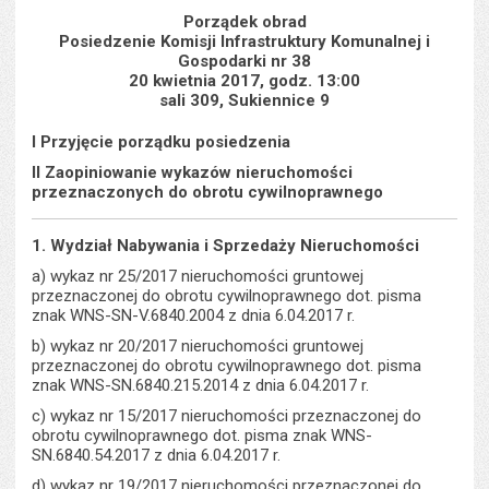
s
stron
Porządek obrad
Posiedzenie Komisji Infrastruktury Komunalnej i
Gospodarki nr 38
20 kwietnia 2017, godz. 13:00
sali 309, Sukiennice 9
I Przyjęcie porządku posiedzenia
II Zaopiniowanie wykazów nieruchomości
przeznaczonych do obrotu cywilnoprawnego
1. Wydział Nabywania i Sprzedaży Nieruchomości
a) wykaz nr 25/2017 nieruchomości gruntowej
przeznaczonej do obrotu cywilnoprawnego dot. pisma
znak WNS-SN-V.6840.2004 z dnia 6.04.2017 r.
b) wykaz nr 20/2017 nieruchomości gruntowej
przeznaczonej do obrotu cywilnoprawnego dot. pisma
znak WNS-SN.6840.215.2014 z dnia 6.04.2017 r.
c) wykaz nr 15/2017 nieruchomości przeznaczonej do
obrotu cywilnoprawnego dot. pisma znak WNS-
SN.6840.54.2017 z dnia 6.04.2017 r.
d) wykaz nr 19/2017 nieruchomości przeznaczonej do