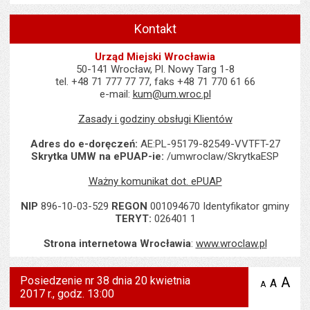
Kontakt
Urząd Miejski Wrocławia
50-141 Wrocław, Pl. Nowy Targ 1-8
tel. +48 71 777 77 77, faks +48 71 770 61 66
e-mail:
kum@um.wroc.pl
Zasady i godziny obsługi Klientów
Adres do e-doręczeń:
AE:PL-95179-82549-VVTFT-27
Skrytka UMW na ePUAP-ie:
/umwroclaw/SkrytkaESP
Ważny komunikat dot. ePUAP
NIP
896-10-03-529
REGON
001094670 Identyfikator gminy
TERYT:
026401 1
Strona internetowa Wrocławia
:
www.wroclaw.pl
Posiedzenie nr 38 dnia 20 kwietnia
A
po
A
domyś
A
zmniejsz
2017 r., godz. 13:00
tekst na
wielk
te
stronie
tekstu