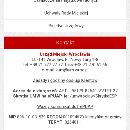
Oświadczenia majątkowe radnych
Uchwały Rady Miejskiej
Biuletyn Urzędowy
Kontakt
Urząd Miejski Wrocławia
50-141 Wrocław, Pl. Nowy Targ 1-8
tel. +48 71 777 77 77, faks +48 71 770 61 66
e-mail:
kum@um.wroc.pl
Zasady i godziny obsługi Klientów
Adres do e-doręczeń:
AE:PL-95179-82549-VVTFT-27
Skrytka UMW na ePUAP-ie:
/umwroclaw/SkrytkaESP
Ważny komunikat dot. ePUAP
NIP
896-10-03-529
REGON
001094670 Identyfikator gminy
TERYT:
026401 1