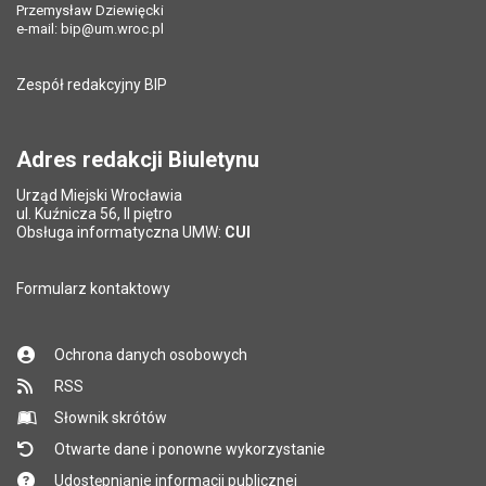
Przemysław Dziewięcki
Data ostatniej aktualizacji:
17.10.2014 13:45
Data ostatniej aktualizacji:
28.11.2014 12:12
e-mail:
bip@um.wroc.pl
Pole wymagane
Adres e-mail znajomego
*
Liczba pobrań:
457
Liczba wyświetleń:
1063
Zespół redakcyjny BIP
Pytanie antyspamowe
Podaj słownie
Pole wymagane
wynik działania: 2 plus 8
*
Adres redakcji Biuletynu
Urząd Miejski Wrocławia
*
ul. Kuźnicza 56, II piętro
Pole wymagane
Obsługa informatyczna UMW:
CUI
Formularz kontaktowy
Ochrona danych osobowych
RSS
Słownik skrótów
Otwarte dane i ponowne wykorzystanie
Udostępnianie informacji publicznej