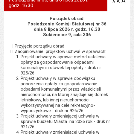
A
po
A
domyś
A
zmniejsz
godz. 16.30
tekst na
wielk
te
stronie
tekstu
s
stron
Porządek obrad
Posiedzenie Komisji Statutowej nr 36
dnia 8 lipca 2026 r. godz. 16.30
Sukiennice 9, sala 306
Przyjęcie porządku obrad
Zaopiniowanie projektów uchwał w sprawach:
Projekt uchwały w sprawie metod ustalenia
opłaty za gospodarowanie odpadami
komunalnymi i stawek tej opłaty - druk nr
925/26
Projekt uchwały w sprawie obowiązku
ponoszenia opłaty za gospodarowanie
odpadami komunalnymi przez właścicieli
nieruchomości, na której znajduje się domek
letniskowy, lub innej nieruchomości
wykorzystywanej na cele rekreacyjno-
wypoczynkowe - druk nr 926/26
Projekt uchwały zmieniającej uchwałę w
sprawie budżetu Miasta na 2026 rok - druk nr
921/26
Projekt uchwały zmieniającej uchwałę w