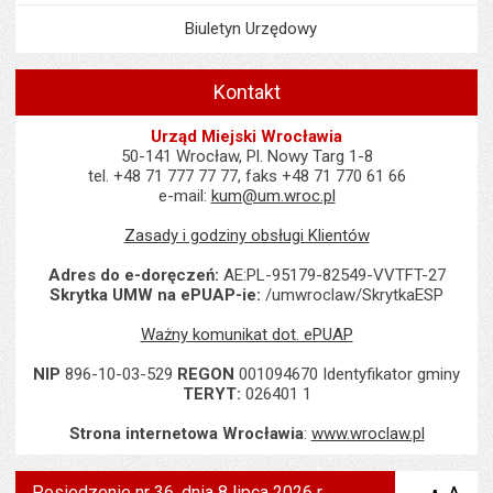
Biuletyn Urzędowy
Kontakt
Urząd Miejski Wrocławia
50-141 Wrocław, Pl. Nowy Targ 1-8
tel. +48 71 777 77 77, faks +48 71 770 61 66
e-mail:
kum@um.wroc.pl
Zasady i godziny obsługi Klientów
Adres do e-doręczeń:
AE:PL-95179-82549-VVTFT-27
Skrytka UMW na ePUAP-ie:
/umwroclaw/SkrytkaESP
Ważny komunikat dot. ePUAP
NIP
896-10-03-529
REGON
001094670 Identyfikator gminy
TERYT:
026401 1
Strona internetowa Wrocławia
:
www.wroclaw.pl
Posiedzenie nr 36, dnia 8 lipca 2026 r.