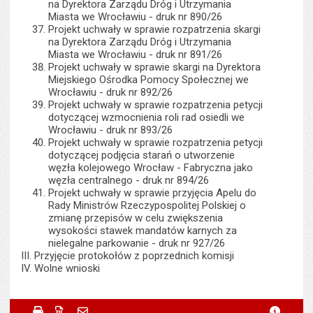
na Dyrektora Zarządu Dróg i Utrzymania
Miasta we Wrocławiu - druk nr 890/26
Projekt uchwały w sprawie rozpatrzenia skargi
na Dyrektora Zarządu Dróg i Utrzymania
Miasta we Wrocławiu - druk nr 891/26
Projekt uchwały w sprawie skargi na Dyrektora
Miejskiego Ośrodka Pomocy Społecznej we
Wrocławiu - druk nr 892/26
Projekt uchwały w sprawie rozpatrzenia petycji
dotyczącej wzmocnienia roli rad osiedli we
Wrocławiu - druk nr 893/26
Projekt uchwały w sprawie rozpatrzenia petycji
dotyczącej podjęcia starań o utworzenie
węzła kolejowego Wrocław - Fabryczna jako
węzła centralnego - druk nr 894/26
Projekt uchwały w sprawie przyjęcia Apelu do
Rady Ministrów Rzeczypospolitej Polskiej o
zmianę przepisów w celu zwiększenia
wysokości stawek mandatów karnych za
nielegalne parkowanie - druk nr 927/26
Przyjęcie protokołów z poprzednich komisji
Wolne wnioski
Metryczka
Powiadom znajomego
Odpowiedzialny za treść:
Marcin Szeloch
Drukuj
Zapisz do PDF
Powiadom znajomego
metryc