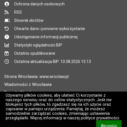
Ochrona danych osobowych
RSS
Słownik skrótów
Otwarte dane i ponowne wykorzystanie
Udostępnianie informacji publicznej
Statystyki oglądalności BIP
Ostatnio opublikowane
Ostatnia aktualizacja BIP: 10.08.2026 15:13
Strona Wrocławia: www.wroclaw.pl
Wiadomości z Wrocławia
Pogoda Wrocław
Używamy plików cookies, aby ułatwić Ci korzystanie z
naszego serwisu oraz do celów statystycznych. Jeśli nie
Rozkłady jazdy MPK Wrocław
blokujesz tych plików, to zgadzasz się na ich użycie oraz
Administratorem wroclaw.pl jest: ARAW
zapisanie w pamięci urządzenia. Pamiętaj, że możesz
samodzielnie zarządzać cookies, zmieniając ustawienia
przeglądarki. Więcej informacji w naszej polityce prywatności.
Wersja systemu: 2.8.30.09
Akceptuj