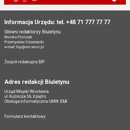
Powiadom znajomego
Pole wymagane
Twoje imię i nazwisko
*
Data wytworzenia:
03.07.2026
Stopka
Opublikował w BIP:
Justyna Gaczyńska
Pole wymagane
Twój adres e-mail
*
Informacja Urzędu: tel. +48 71 777 77 77
Data opublikowania:
03.07.2026 10:34
Główni redaktorzy Biuletynu
Pole wymagane
Tytuł e-maila
*
Monika Florczak
Liczba wyświetleń:
99
Przemysław Dziewięcki
e-mail:
bip@um.wroc.pl
Pole wymagane
Adres e-mail znajomego
*
Zespół redakcyjny BIP
Pytanie antyspamowe
Podaj słownie
Pole wymagane
wynik działania: 16 minus 9
*
Adres redakcji Biuletynu
Urząd Miejski Wrocławia
*
ul. Kuźnicza 56, II piętro
Pole wymagane
Obsługa informatyczna UMW:
CUI
Formularz kontaktowy