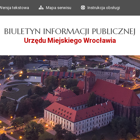
Przejdź do głównego
Przejdź do treści
Wersja tekstowa
Mapa serwisu
Instrukcja obsługi
menu
BIULETYN INFORMACJI PUBLICZNEJ
Urzędu Miejskiego Wrocławia