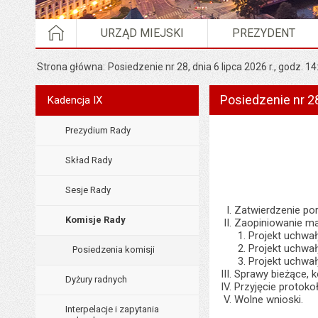
STRONA GŁÓWNA
URZĄD MIEJSKI
PREZYDENT
Strona główna
Posiedzenie nr 28, dnia 6 lipca 2026 r., godz. 14
Posiedzenie nr 28,
Menu
Kadencja IX
Rada Miejska
Prezydium Rady
Skład Rady
Sesje Rady
Zatwierdzenie po
Komisje Rady
Zaopiniowanie ma
Projekt uchwał
Projekt uchwał
Posiedzenia komisji
Projekt uchwał
Sprawy bieżące, 
Dyżury radnych
Przyjęcie protoko
Wolne wnioski.
Interpelacje i zapytania