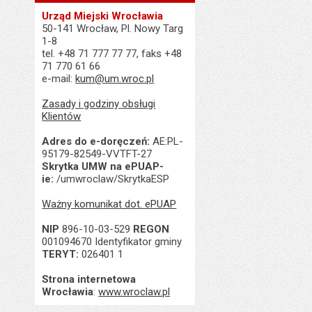
Urząd Miejski Wrocławia
50-141 Wrocław, Pl. Nowy Targ
1-8
tel. +48 71 777 77 77, faks +48
71 770 61 66
e-mail:
kum@um.wroc.pl
Zasady i godziny obsługi
Klientów
Adres do e-doręczeń:
AE:PL-
95179-82549-VVTFT-27
Skrytka UMW na ePUAP-
ie:
/umwroclaw/SkrytkaESP
Ważny komunikat dot. ePUAP
NIP
896-10-03-529
REGON
001094670 Identyfikator gminy
TERYT:
026401 1
Strona internetowa
Wrocławia
:
www.wroclaw.pl