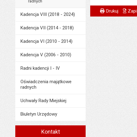
radnych
Metryczka
Powiadom znajome
Wytworzył:
Drukuj
Zapi
Kadencja VIII (2018 - 2024)
Odpowiedzialny za 
Kadencja VII (2014 - 2018)
Data wytworzenia:
Opublikował w BIP
Kadencja VI (2010 - 2014)
Data opublikowani
Kadencja V (2006 - 2010)
Ostatnio zaktualiz
Radni kadencji I - IV
Data ostatniej aktua
Liczba wyświetleń:
Oświadczenia majątkowe
radnych
Uchwały Rady Miejskiej
Biuletyn Urzędowy
Kontakt