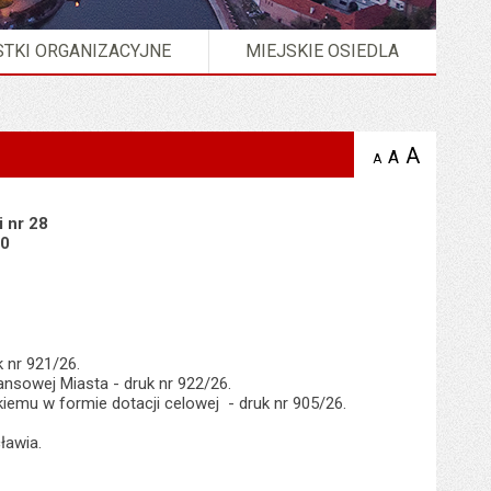
TKI ORGANIZACYJNE
MIEJSKIE OSIEDLA
A
powię
A
domyślna
A
zmniejsz
tekst na
wielkość
tekst 
stronie
tekstu na
stron
stronie
i nr 28
30
 nr 921/26.
ansowej Miasta - druk nr 922/26.
emu w formie dotacji celowej - druk nr 905/26.
ławia.