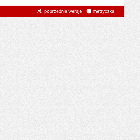
*
poprzednie wersje
metryczka
*
*
*
*