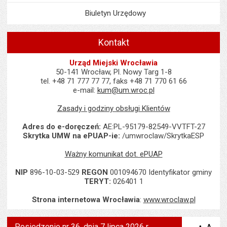
Biuletyn Urzędowy
Kontakt
Urząd Miejski Wrocławia
50-141 Wrocław, Pl. Nowy Targ 1-8
tel. +48 71 777 77 77, faks +48 71 770 61 66
e-mail:
kum@um.wroc.pl
Zasady i godziny obsługi Klientów
Adres do e-doręczeń:
AE:PL-95179-82549-VVTFT-27
Skrytka UMW na ePUAP-ie:
/umwroclaw/SkrytkaESP
Ważny komunikat dot. ePUAP
NIP
896-10-03-529
REGON
001094670 Identyfikator gminy
TERYT:
026401 1
Strona internetowa Wrocławia
:
www.wroclaw.pl
Posiedzenie nr 36, dnia 7 lipca 2026 r.