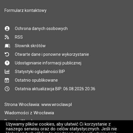
Formularz kontaktowy
Ochrona danych osobowych
RSS
Słownik skrótów
Otwarte dane i ponowne wykorzystanie
Udostępnianie informacji publicznej
Statystyki oglądalności BIP
Ostatnio opublikowane
Ostatnia aktualizacja BIP: 06.08.2026 20:36
Strona Wrocławia: www.wroclaw.pl
Wiadomości z Wrocławia
Pogoda Wrocław
Używamy plików cookies, aby ułatwić Ci korzystanie z
naszego serwisu oraz do celów statystycznych. Jeśli nie
Rozkłady jazdy MPK Wrocław