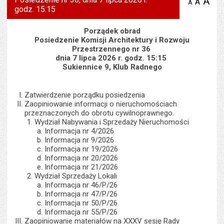
A
po
A
domyś
A
zmniejsz
godz. 15:15
tekst na
wielk
te
stronie
tekstu
s
stron
Porządek obrad
Posiedzenie Komisji Architektury i Rozwoju
Przestrzennego nr 36
dnia 7 lipca 2026 r. godz. 15:15
Sukiennice 9, Klub Radnego
Zatwierdzenie porządku posiedzenia
Zaopiniowanie informacji o nieruchomościach
przeznaczonych do obrotu cywilnoprawnego.
Wydział Nabywania i Sprzedaży Nieruchomości
Informacja nr 4/2026
Informacja nr 9/2026
Informacja nr 19/2026
Informacja nr 20/2026
Informacja nr 21/2026
Wydział Sprzedaży Lokali
Informacja nr 46/P/26
Informacja nr 47/P/26
Informacja nr 50/P/26
Informacja nr 55/P/26
Zaopiniowanie materiałów na XXXV sesję Rady