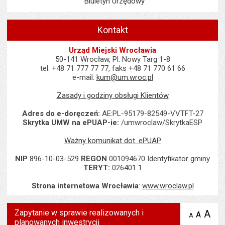
Biuletyn Urzędowy
Kontakt
Urząd Miejski Wrocławia
50-141 Wrocław, Pl. Nowy Targ 1-8
tel. +48 71 777 77 77, faks +48 71 770 61 66
e-mail:
kum@um.wroc.pl
Zasady i godziny obsługi Klientów
Adres do e-doręczeń:
AE:PL-95179-82549-VVTFT-27
Skrytka UMW na ePUAP-ie:
/umwroclaw/SkrytkaESP
Ważny komunikat dot. ePUAP
NIP
896-10-03-529
REGON
001094670 Identyfikator gminy
TERYT:
026401 1
Strona internetowa Wrocławia
:
www.wroclaw.pl
Zapytanie w sprawie realizowanych i
A
po
A
domyś
A
zmniejsz
planowanych inwestrycji
tekst na
wielk