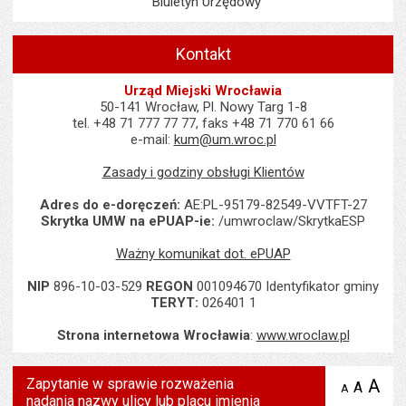
Biuletyn Urzędowy
Kontakt
Urząd Miejski Wrocławia
50-141 Wrocław, Pl. Nowy Targ 1-8
tel. +48 71 777 77 77, faks +48 71 770 61 66
e-mail:
kum@um.wroc.pl
Zasady i godziny obsługi Klientów
Adres do e-doręczeń:
AE:PL-95179-82549-VVTFT-27
Skrytka UMW na ePUAP-ie:
/umwroclaw/SkrytkaESP
Ważny komunikat dot. ePUAP
NIP
896-10-03-529
REGON
001094670 Identyfikator gminy
TERYT:
026401 1
Strona internetowa Wrocławia
:
www.wroclaw.pl
Zapytanie w sprawie rozważenia
A
po
A
domyś
A
zmniejsz
nadania nazwy ulicy lub placu imienia
tekst na
wielk