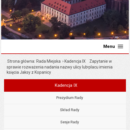
Menu
Strona główna
Rada Miejska
Kadencja IX
Zapytanie w
sprawie rozważenia nadania nazwy ulicy lub placu imienia
księcia Jaksy z Kopanicy
Kadencja IX
Menu
Rada Miejska
Prezydium Rady
Skład Rady
Sesje Rady