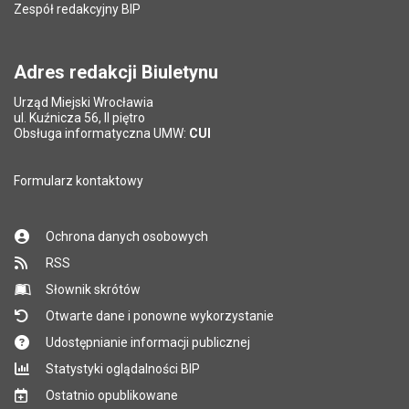
Zespół redakcyjny BIP
Pytanie antyspamowe
Podaj słownie
Liczba wyświetleń:
141
Pole wymagane
wynik działania: 16 minus 9
*
Adres redakcji Biuletynu
Urząd Miejski Wrocławia
*
ul. Kuźnicza 56, II piętro
Pole wymagane
Obsługa informatyczna UMW:
CUI
Formularz kontaktowy
Ochrona danych osobowych
RSS
Słownik skrótów
Otwarte dane i ponowne wykorzystanie
Udostępnianie informacji publicznej
Statystyki oglądalności BIP
Ostatnio opublikowane