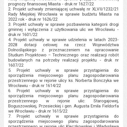
prognozy finansowej Miasta - druk nr 1627/22
2. Projekt uchwały zmieniającej uchwałę nr XLVII/1232/21
Rady Miejskiej Wrocławia w sprawie budżetu Miasta na
2022 rok - druk nr 1626/22
3. Projekt uchwały w sprawie pozbawienia kategorii drogi
gminnej i wyłączenia z użytkowania ulic we Wrocławiu -
druk nr 1601/22
4. Projekt uchwały w sprawie udzielenia w latach 2023-
2028 dotacji celowej na rzecz Województwa
Dolnośląskiego z przeznaczeniem na opracowanie
Studium Projektowo – Technicznego oraz realizacji robót
budowlanych na potrzeby realizacji projektu - druk nr
1607/22
5. Projekt uchwały w sprawie przystąpienia do
sporządzenia miejscowego planu zagospodarowania
przestrzennego w rejonie ulicy ks. Norberta Bonczyka we
Wrocławiu - druk nr 1614/22
6. Projekt uchwały w sprawie przystąpienia do
sporządzenia miejscowego planu zagospodarowania
przestrzennego w rejonie ulic: Starogajowej,
Boguszowskiej, Przesieckiej i gen. Augusta Emila Fieldorfa
we Wrocławiu - druk nr 1615/22
7. Projekt uchwały w sprawie przystąpienia do
sporządzenia miejscowego planu zagospodarowania
przestrzennego w rejonie ulic Kleczkowskiej i Władysława