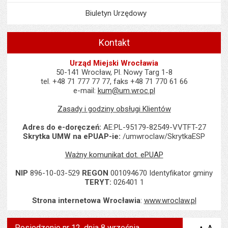
Biuletyn Urzędowy
Kontakt
Urząd Miejski Wrocławia
50-141 Wrocław, Pl. Nowy Targ 1-8
tel. +48 71 777 77 77, faks +48 71 770 61 66
e-mail:
kum@um.wroc.pl
Zasady i godziny obsługi Klientów
Adres do e-doręczeń:
AE:PL-95179-82549-VVTFT-27
Skrytka UMW na ePUAP-ie:
/umwroclaw/SkrytkaESP
Ważny komunikat dot. ePUAP
NIP
896-10-03-529
REGON
001094670 Identyfikator gminy
TERYT:
026401 1
Strona internetowa Wrocławia
:
www.wroclaw.pl
Posiedzenie nr 12, dnia 8 września