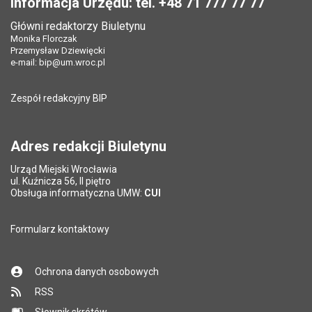
Informacja Urzędu: tel. +48 71 777 77 77
Data opublikowania:
19.10.2022 13:41
Data opublikowania:
08.09.2022 09:47
Główni redaktorzy Biuletynu
Pole wymagane
Liczba pobrań:
Tytuł e-maila
*
80
Monika Florczak
Ostatnio zaktualizował:
Justyna Gaczyńska
Przemysław Dziewięcki
Data ostatniej aktualizacji:
19.10.2022 13:42
e-mail:
bip@um.wroc.pl
Pole wymagane
Adres e-mail znajomego
*
Liczba wyświetleń:
205
Zespół redakcyjny BIP
Pytanie antyspamowe
Podaj słownie
Pole wymagane
wynik działania: 5 plus 7
*
Adres redakcji Biuletynu
Urząd Miejski Wrocławia
*
ul. Kuźnicza 56, II piętro
Pole wymagane
Obsługa informatyczna UMW:
CUI
Formularz kontaktowy
Ochrona danych osobowych
RSS