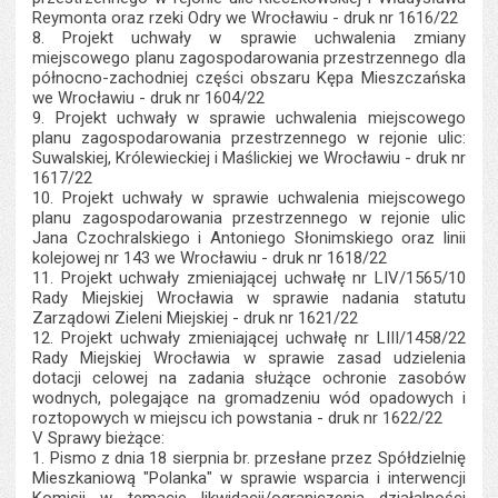
Reymonta oraz rzeki Odry we Wrocławiu - druk nr 1616/22
8. Projekt uchwały w sprawie uchwalenia zmiany
miejscowego planu zagospodarowania przestrzennego dla
północno-zachodniej części obszaru Kępa Mieszczańska
we Wrocławiu - druk nr 1604/22
9. Projekt uchwały w sprawie uchwalenia miejscowego
planu zagospodarowania przestrzennego w rejonie ulic:
Suwalskiej, Królewieckiej i Maślickiej we Wrocławiu - druk nr
1617/22
10. Projekt uchwały w sprawie uchwalenia miejscowego
planu zagospodarowania przestrzennego w rejonie ulic
Jana Czochralskiego i Antoniego Słonimskiego oraz linii
kolejowej nr 143 we Wrocławiu - druk nr 1618/22
11. Projekt uchwały zmieniającej uchwałę nr LIV/1565/10
Rady Miejskiej Wrocławia w sprawie nadania statutu
Zarządowi Zieleni Miejskiej - druk nr 1621/22
12. Projekt uchwały zmieniającej uchwałę nr LIII/1458/22
Rady Miejskiej Wrocławia w sprawie zasad udzielenia
dotacji celowej na zadania służące ochronie zasobów
wodnych, polegające na gromadzeniu wód opadowych i
roztopowych w miejscu ich powstania - druk nr 1622/22
V Sprawy bieżące:
1. Pismo z dnia 18 sierpnia br. przesłane przez Spółdzielnię
Mieszkaniową "Polanka" w sprawie wsparcia i interwencji