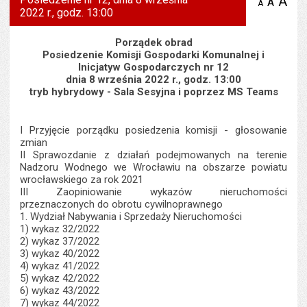
A
po
A
domyś
A
zmniejsz
2022 r., godz. 13:00
tekst na
wielk
te
stronie
tekstu
s
stron
Porządek obrad
Posiedzenie Komisji Gospodarki Komunalnej i
Inicjatyw Gospodarczych nr 12
dnia 8 września 2022 r., godz. 13:00
tryb hybrydowy - Sala Sesyjna i poprzez MS Teams
I Przyjęcie porządku posiedzenia komisji - głosowanie
zmian
II Sprawozdanie z działań podejmowanych na terenie
Nadzoru Wodnego we Wrocławiu na obszarze powiatu
wrocławskiego za rok 2021
III Zaopiniowanie wykazów nieruchomości
przeznaczonych do obrotu cywilnoprawnego
1. Wydział Nabywania i Sprzedaży Nieruchomości
1) wykaz 32/2022
2) wykaz 37/2022
3) wykaz 40/2022
4) wykaz 41/2022
5) wykaz 42/2022
6) wykaz 43/2022
7) wykaz 44/2022