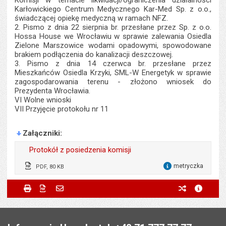
Komisji w temacie likwidacji/ograniczenia działalności
Karłowickiego Centrum Medycznego Kar-Med Sp. z o.o.,
świadczącej opiekę medyczną w ramach NFZ.
2. Pismo z dnia 22 sierpnia br. przesłane przez Sp. z o.o.
Hossa House we Wrocławiu w sprawie zalewania Osiedla
Zielone Marszowice wodami opadowymi, spowodowane
brakiem podłączenia do kanalizacji deszczowej.
3. Pismo z dnia 14 czerwca br. przesłane przez
Mieszkańców Osiedla Krzyki, SML-W Energetyk w sprawie
zagospodarowania terenu - złożono wniosek do
Prezydenta Wrocławia.
VI Wolne wnioski
VII Przyjęcie protokołu nr 11
Załączniki
Protokół z posiedzenia komisji
metryczka
PDF, 80 KB
dla 
Wytworzył:
Mirosław Lach
Metryczka
Powiadom znajomego
Wytworzył:
Mirosław Lach
Drukuj
Zapisz do PDF
Powiadom znajomego
poprzednie w
metryc
Powiadom znajomego
Pole wymagane
Twoje imię i nazwisko
*
Data wytworzenia:
13.10.2022
Data wytworzenia:
08.09.2022
Stopka
Opublikował w BIP:
Justyna Gaczyńska
Opublikował w BIP:
Justyna Gaczyńska
Pole wymagane
Twój adres e-mail
*