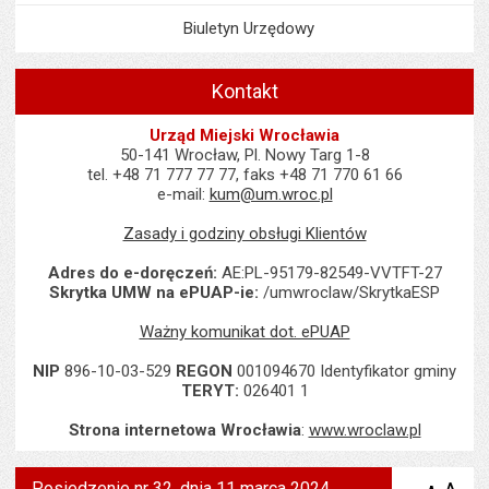
Biuletyn Urzędowy
Kontakt
Urząd Miejski Wrocławia
50-141 Wrocław, Pl. Nowy Targ 1-8
tel. +48 71 777 77 77, faks +48 71 770 61 66
e-mail:
kum@um.wroc.pl
Zasady i godziny obsługi Klientów
Adres do e-doręczeń:
AE:PL-95179-82549-VVTFT-27
Skrytka UMW na ePUAP-ie:
/umwroclaw/SkrytkaESP
Ważny komunikat dot. ePUAP
NIP
896-10-03-529
REGON
001094670 Identyfikator gminy
TERYT:
026401 1
Strona internetowa Wrocławia
:
www.wroclaw.pl
Posiedzenie nr 32, dnia 11 marca 2024