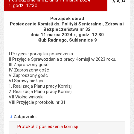
A
po
A
domyś
A
zmniejsz
r., godz. 12:30
tekst na
wielk
te
stronie
tekstu
s
stron
Porządek obrad
Posiedzenie Komisji ds. Polityki Senioralnej, Zdrowia i
Bezpieczeństwa nr 32
dnia 11 marca 2024 r., godz. 12:30
Klub Radnego, Sukiennice 9
I Przyjęcie porządku posiedzenia
II Przyjęcie Sprawozdania z pracy Komisji w 2023 roku.
III Zaproszony gość
IV Zaproszony gość
V Zaproszony gość
VI Sprawy bieżące
1. Realizacja Planu pracy Komisji
2. Realizacja Planu pracy Komisji
VII Wolne wnioski
VIII Przyjęcie protokołu nr 31
Załączniki
Protokół z posiedzenia komisji