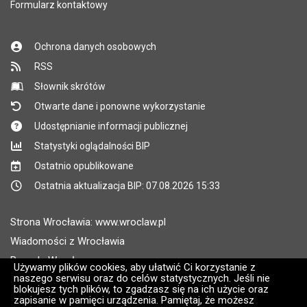
Formularz kontaktowy
Ochrona danych osobowych
RSS
Słownik skrótów
Otwarte dane i ponowne wykorzystanie
Udostępnianie informacji publicznej
Statystyki oglądalności BIP
Ostatnio opublikowane
Ostatnia aktualizacja BIP: 07.08.2026 15:33
Strona Wrocławia: www.wroclaw.pl
Wiadomości z Wrocławia
Pogoda Wrocław
Używamy plików cookies, aby ułatwić Ci korzystanie z
naszego serwisu oraz do celów statystycznych. Jeśli nie
Rozkłady jazdy MPK Wrocław
blokujesz tych plików, to zgadzasz się na ich użycie oraz
Administratorem wroclaw.pl jest: ARAW
zapisanie w pamięci urządzenia. Pamiętaj, że możesz