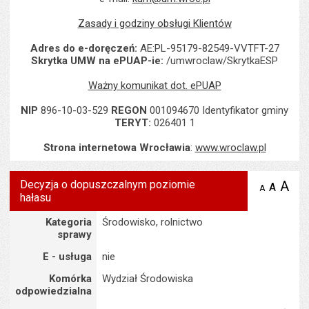
Zasady i godziny obsługi Klientów
Adres do e-doręczeń:
AE:PL-95179-82549-VVTFT-27
Skrytka UMW na ePUAP-ie:
/umwroclaw/SkrytkaESP
Ważny komunikat dot. ePUAP
NIP
896-10-03-529
REGON
001094670 Identyfikator gminy
TERYT:
026401 1
Strona internetowa Wrocławia
:
www.wroclaw.pl
Decyzja o dopuszczalnym poziomie
A
po
A
domyś
A
zmniejsz
hałasu
tekst na
wielk
te
stronie
tekstu
Szczegóły
s
Kategoria
Środowisko, rolnictwo
stron
sprawy
E - usługa
nie
Komórka
Wydział Środowiska
odpowiedzialna