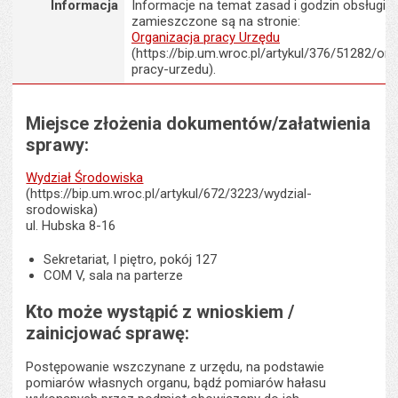
Informacja
Informacje na temat zasad i godzin obsługi K
zamieszczone są na stronie:
Organizacja pracy Urzędu
(https://bip.um.wroc.pl/artykul/376/51282/org
pracy-urzedu).
Miejsce złożenia dokumentów/załatwienia
sprawy:
Wydział Środowiska
(https://bip.um.wroc.pl/artykul/672/3223/wydzial-
srodowiska)
ul. Hubska 8-16
Sekretariat, I piętro, pokój 127
COM V, sala na parterze
Kto może wystąpić z wnioskiem /
zainicjować sprawę:
Postępowanie wszczynane z urzędu, na podstawie
pomiarów własnych organu, bądź pomiarów hałasu