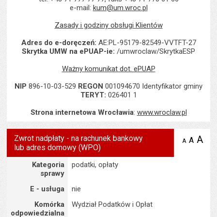
e-mail:
kum@um.wroc.pl
Zasady i godziny obsługi Klientów
Adres do e-doręczeń:
AE:PL-95179-82549-VVTFT-27
Skrytka UMW na ePUAP-ie:
/umwroclaw/SkrytkaESP
Ważny komunikat dot. ePUAP
NIP
896-10-03-529
REGON
001094670 Identyfikator gminy
TERYT:
026401 1
Strona internetowa Wrocławia
:
www.wroclaw.pl
Zwrot nadpłaty - na rachunek bankowy
A
po
A
domyś
A
zmniejsz
lub adres domowy (WPO)
tekst na
wielk
te
stronie
tekstu
Szczegóły
s
Kategoria
podatki, opłaty
stron
sprawy
E - usługa
nie
Komórka
Wydział Podatków i Opłat
odpowiedzialna