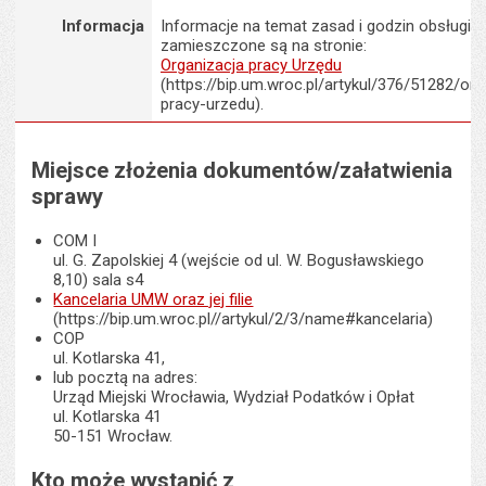
Informacja
Informacje na temat zasad i godzin obsługi K
zamieszczone są na stronie:
Organizacja pracy Urzędu
(https://bip.um.wroc.pl/artykul/376/51282/org
pracy-urzedu).
Miejsce złożenia dokumentów/załatwienia
sprawy
COM I
ul. G. Zapolskiej 4 (wejście od ul. W. Bogusławskiego
8,10) sala s4
Kancelaria UMW oraz jej filie
(https://bip.um.wroc.pl//artykul/2/3/name#kancelaria)
COP
ul. Kotlarska 41,
lub pocztą na adres:
Urząd Miejski Wrocławia, Wydział Podatków i Opłat
ul. Kotlarska 41
50-151 Wrocław.
Kto może wystąpić z