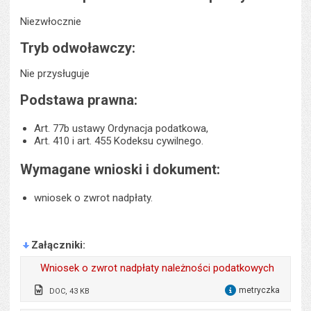
Niezwłocznie
Tryb odwoławczy:
Nie przysługuje
Podstawa prawna:
Art. 77b ustawy Ordynacja podatkowa,
Art. 410 i art. 455 Kodeksu cywilnego.
Wymagane wnioski i dokument:
wniosek o zwrot nadpłaty.
Załączniki
Wniosek o zwrot nadpłaty należności podatkowych
metryczka
DOC, 43 KB
dla 