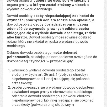
Dowód osobisty
odbiera się osobiście
w siedzibie
organu gminy,
w którym został złożony wniosek
o
wydanie dowodu osobistego.
Dowód osobisty
osoby nieposiadającej zdolności do
czynności prawnych odbiera rodzic albo opiekun
, a
dowód osobisty
osoby posiadającej ograniczoną
zdolność do czynności prawnych odbiera osoba
ubiegająca się o wydanie dowodu osobistego, rodzic
albo kurator.
Dowód osobisty może również odebrać
rodzic, który nie składał wniosku o wydanie dowodu
osobistego.
Odbioru dowodu osobistego
może dokonać
pełnomocnik
, składając pełnomocnictwo szczególne do
dokonania tej czynności, w przypadku gdy:
wniosek o wydanie dowodu osobistego został
złożony w trybie art. 26 ust. 1 (dotyczy choroby i
niepełnosprawności i innej niedającej się pokonać
przeszkody);
osoba ubiegająca się o wydanie dowodu osobistego
powiadomi organ gminy o niemożności osobistego
odebrania dowodu osobistego z powodu choroby,
niepełnosprawności lub innej niedającej się pokonać
przeszkody (potwierdzonej stosownym