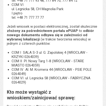
tel. +48 71 777 93 48, 777 84 70, 777 84 72
COM VI
ul. Legnicka 58, CH Magnolia Park
I piętro
tel. +48 71 777 77 77
Jeżeli wniosek w postaci elektronicznej, został skutecznie
złożony za pośrednictwem portalu ePUAP
to
odbiór
nowego dokumentu odbywa się w zależności od
wybranej lokalizacji
(w trakcie tworzenia wniosku) w
jednym z czterech punktów:
COM I SALA S-3 ul. G. Zapolskiej 4 (WROCŁAW -
KRZYKI 0264039)
COM II Pl. Nowy Targ 1-8 (WROCŁAW - STARE
MIASTO 0264059)
COM IV Al. M. Kromera 44 (WROCŁAW - PSIE POLE
0264049)
COM VI ul. Legnicka 58 (WROCŁAW - FABRYCZNA
0264029)
Kto może wystąpić z
wnioskiem/zainicjować sprawę: