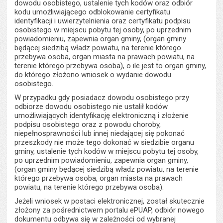
dowodu osobistego, ustalenie tych kodów oraz odbiór
kodu umożliwiającego odblokowanie certyfikatu
identyfikacji i uwierzytelnienia oraz certyfikatu podpisu
osobistego w miejscu pobytu tej osoby, po uprzednim
powiadomieniu, zapewnia organ gminy, (organ gminy
będącej siedzibą władz powiatu, na terenie którego
przebywa osoba, organ miasta na prawach powiatu, na
terenie którego przebywa osoba), o ile jest to organ gminy,
do którego złożono wniosek o wydanie dowodu
osobistego.
W przypadku gdy posiadacz dowodu osobistego przy
odbiorze dowodu osobistego nie ustalił kodów
umożliwiających identyfikację elektroniczną i złożenie
podpisu osobistego oraz z powodu choroby,
niepełnosprawności lub innej niedającej się pokonać
przeszkody nie może tego dokonać w siedzibie organu
gminy, ustalenie tych kodów w miejscu pobytu tej osoby,
po uprzednim powiadomieniu, zapewnia organ gminy,
(organ gminy będącej siedzibą władz powiatu, na terenie
którego przebywa osoba, organ miasta na prawach
powiatu, na terenie którego przebywa osoba).
Jeżeli wniosek w postaci elektronicznej, został skutecznie
złożony za pośrednictwem portalu ePUAP, odbiór nowego
dokumentu odbywa się w zależności od wybranej