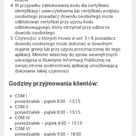
kodów.
W przypadku zablokowania kodu dla certyfikatu
identyfikacji i uwierzytelnienia lub certyfikatu podpisu
osobistego posiadacz dowodu osobistego może
odblokować certyfikat przy użyciu kodu
odblokowującego, który otrzymał przy odbiorze
dowodu osobistego.
Czynności, o których mowa w ust. 3 i 4, posiadacz
dowodu osobistego może dokonać w dowolnym
organie gminy lub przy użyciu przeznaczonej do tego
aplikacji. Minister właściwy do spraw wewnętrznych
udostępnia w Biuletynie Informacji Publicznej na
swojej stronie podmiotowej aplikację umożliwiającą
dokonanie takiej czynności.
Godziny przyjmowania klientów:
COM I
poniedziałek - piątek 8:00 - 15:15
COM II
poniedziałek - piątek 8:00 - 15:15
COM IV
poniedziałek – piątek 8:00 – 15:15
COM VI
poniedziałek - piątek 9:00 – 18:00