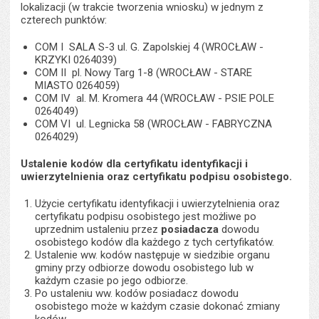
lokalizacji (w trakcie tworzenia wniosku) w jednym z
czterech punktów:
COM I SALA S-3 ul. G. Zapolskiej 4 (WROCŁAW -
KRZYKI 0264039)
COM II pl. Nowy Targ 1-8 (WROCŁAW - STARE
MIASTO 0264059)
COM IV al. M. Kromera 44 (WROCŁAW - PSIE POLE
0264049)
COM VI ul. Legnicka 58 (WROCŁAW - FABRYCZNA
0264029)
Ustalenie kodów dla certyfikatu identyfikacji i
uwierzytelnienia oraz certyfikatu podpisu osobistego.
Użycie certyfikatu identyfikacji i uwierzytelnienia oraz
certyfikatu podpisu osobistego jest możliwe po
uprzednim ustaleniu przez
posiadacza
dowodu
osobistego kodów dla każdego z tych certyfikatów.
Ustalenie ww. kodów następuje w siedzibie organu
gminy przy odbiorze dowodu osobistego lub w
każdym czasie po jego odbiorze.
Po ustaleniu ww. kodów posiadacz dowodu
osobistego może w każdym czasie dokonać zmiany