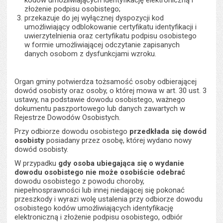
kodów umożliwiających identyfikację elektroniczną i
złożenie podpisu osobistego;
przekazuje do jej wyłącznej dyspozycji kod
umożliwiający odblokowanie certyfikatu identyfikacji i
uwierzytelnienia oraz certyfikatu podpisu osobistego
w formie umożliwiającej odczytanie zapisanych
danych osobom z dysfunkcjami wzroku.
Organ gminy potwierdza tożsamość osoby odbierającej
dowód osobisty oraz osoby, o której mowa w art. 30 ust. 3
ustawy, na podstawie dowodu osobistego, ważnego
dokumentu paszportowego lub danych zawartych w
Rejestrze Dowodów Osobistych.
Przy odbiorze dowodu osobistego
przedkłada się dowód
osobisty
posiadany przez osobę, której wydano nowy
dowód osobisty.
W przypadku
gdy osoba ubiegająca się o wydanie
dowodu osobistego nie może osobiście odebrać
dowodu osobistego z powodu choroby,
niepełnosprawności lub innej niedającej się pokonać
przeszkody i wyrazi wolę ustalenia przy odbiorze dowodu
osobistego kodów umożliwiających identyfikację
elektroniczną i złożenie podpisu osobistego, odbiór