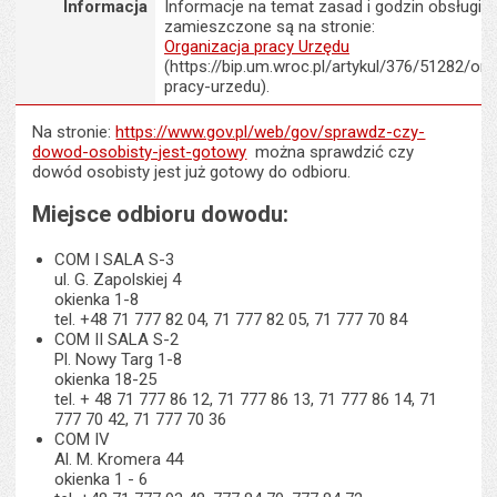
Informacja
Informacje na temat zasad i godzin obsługi K
zamieszczone są na stronie:
Organizacja pracy Urzędu
(https://bip.um.wroc.pl/artykul/376/51282/org
pracy-urzedu).
Na stronie:
https://www.gov.pl/web/gov/sprawdz-czy-
dowod-osobisty-jest-gotowy
można sprawdzić czy
dowód osobisty jest już gotowy do odbioru.
Miejsce odbioru dowodu:
COM I SALA S-3
ul. G. Zapolskiej 4
okienka 1-8
tel. +48 71 777 82 04, 71 777 82 05, 71 777 70 84
COM II SALA S-2
Pl. Nowy Targ 1-8
okienka 18-25
tel. + 48 71 777 86 12, 71 777 86 13, 71 777 86 14, 71
777 70 42, 71 777 70 36
COM IV
Al. M. Kromera 44
okienka 1 - 6