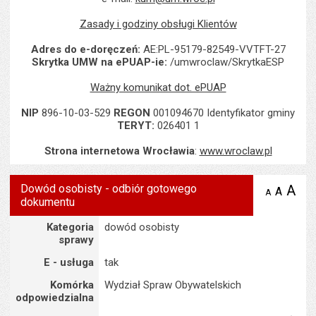
Zasady i godziny obsługi Klientów
Adres do e-doręczeń:
AE:PL-95179-82549-VVTFT-27
Skrytka UMW na ePUAP-ie:
/umwroclaw/SkrytkaESP
Ważny komunikat dot. ePUAP
NIP
896-10-03-529
REGON
001094670 Identyfikator gminy
TERYT:
026401 1
Strona internetowa Wrocławia
:
www.wroclaw.pl
Dowód osobisty - odbiór gotowego
A
po
A
domyś
A
zmniejsz
dokumentu
tekst na
wielk
te
stronie
tekstu
Szczegóły
s
Kategoria
dowód osobisty
stron
sprawy
E - usługa
tak
Komórka
Wydział Spraw Obywatelskich
odpowiedzialna