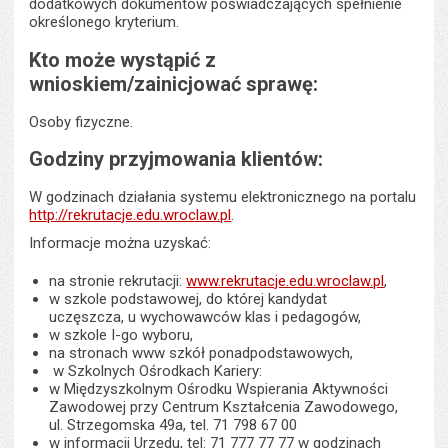
dodatkowych dokumentów poświadczających spełnienie
określonego kryterium.
Kto może wystąpić z
wnioskiem/zainicjować sprawę:
Osoby fizyczne.
Godziny przyjmowania klientów:
W godzinach działania systemu elektronicznego na portalu
http://rekrutacje.edu.wroclaw.pl
.
Informacje można uzyskać:
na stronie rekrutacji:
www.rekrutacje.edu.wroclaw.pl
,
w szkole podstawowej, do której kandydat
uczęszcza, u wychowawców klas i pedagogów,
w szkole I-go wyboru,
na stronach www szkół ponadpodstawowych,
w Szkolnych Ośrodkach Kariery:
w Międzyszkolnym Ośrodku Wspierania Aktywności
Zawodowej przy Centrum Kształcenia Zawodowego,
ul. Strzegomska 49a, tel. 71 798 67 00
w informacji Urzędu, tel: 71 777 77 77 w godzinach