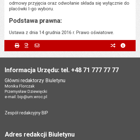
odmowy przyjęcia oraz odwołanie składa się wyłącznie do
placówki I-go wyboru.
Podstawa prawna:
Ustawa z dnia 14 grudnia 2016 r. Prawo oświatowe.
Metryczka
Powiadom znajomego
Odpowiedzialny za treść:
Marcin Miedziński
Drukuj
Zapisz do PDF
Powiadom znajomego
poprzednie w
metryc
Powiadom znajomego
Pole wymagane
Twoje imię i nazwisko
*
Data wytworzenia:
20.04.2021
Stopka
Opublikował w BIP:
Monika Florczak
Pole wymagane
Twój adres e-mail
*
Informacja Urzędu: tel. +48 71 777 77 77
Data opublikowania:
20.04.2021 10:43
Główni redaktorzy Biuletynu
Pole wymagane
Tytuł e-maila
*
Monika Florczak
Ostatnio zaktualizował:
Monika Florczak
Przemysław Dziewięcki
Data ostatniej aktualizacji:
08.04.2026 11:01
e-mail:
bip@um.wroc.pl
Pole wymagane
Adres e-mail znajomego
*
Liczba wyświetleń:
198037
Zespół redakcyjny BIP
Pytanie antyspamowe
Podaj słownie
Pole wymagane
wynik działania: 2 razy 3
*
Adres redakcji Biuletynu