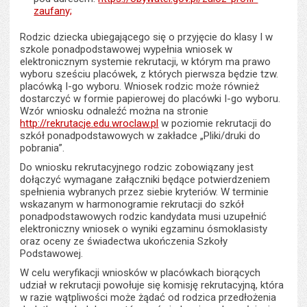
zaufany;
Rodzic dziecka ubiegającego się o przyjęcie do klasy I w
szkole ponadpodstawowej wypełnia wniosek w
elektronicznym systemie rekrutacji, w którym ma prawo
wyboru sześciu placówek, z których pierwsza będzie tzw.
placówką I-go wyboru. Wniosek rodzic może również
dostarczyć w formie papierowej do placówki I-go wyboru.
Wzór wniosku odnaleźć można na stronie
http://rekrutacje.edu.wroclaw.pl
w poziomie rekrutacji do
szkół ponadpodstawowych w zakładce „Pliki/druki do
pobrania”.
Do wniosku rekrutacyjnego rodzic zobowiązany jest
dołączyć wymagane załączniki będące potwierdzeniem
spełnienia wybranych przez siebie kryteriów. W terminie
wskazanym w harmonogramie rekrutacji do szkół
ponadpodstawowych rodzic kandydata musi uzupełnić
elektroniczny wniosek o wyniki egzaminu ósmoklasisty
oraz oceny ze świadectwa ukończenia Szkoły
Podstawowej.
W celu weryfikacji wniosków w placówkach biorących
udział w rekrutacji powołuje się komisję rekrutacyjną, która
w razie wątpliwości może żądać od rodzica przedłożenia