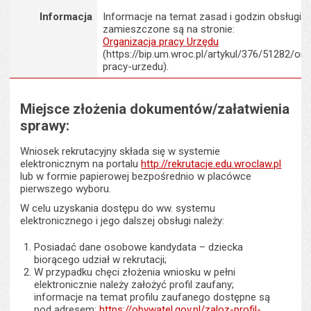
Informacja
Informacje na temat zasad i godzin obsługi K
zamieszczone są na stronie:
Organizacja pracy Urzędu
(https://bip.um.wroc.pl/artykul/376/51282/org
pracy-urzedu).
Miejsce złożenia dokumentów/załatwienia
sprawy:
Wniosek rekrutacyjny składa się w systemie
elektronicznym na portalu
http://rekrutacje.edu.wroclaw.pl
lub w formie papierowej bezpośrednio w placówce
pierwszego wyboru.
W celu uzyskania dostępu do ww. systemu
elektronicznego i jego dalszej obsługi należy:
Posiadać dane osobowe kandydata – dziecka
biorącego udział w rekrutacji;
W przypadku chęci złożenia wniosku w pełni
elektronicznie należy założyć profil zaufany;
informacje na temat profilu zaufanego dostępne są
pod adresem:
https://obywatel.gov.pl/zaloz-profil-