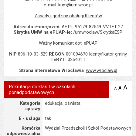
e-mail:
kum@um.wroc.pl
Zasady i godziny obsługi Klientów
Adres do e-doręczeń:
AE:PL-95179-82549-VVTFT-27
Skrytka UMW na ePUAP-ie:
/umwroclaw/SkrytkaESP
Ważny komunikat dot. ePUAP
NIP
896-10-03-529
REGON
001094670 Identyfikator gminy
TERYT:
026401 1
Strona internetowa Wrocławia
:
www.wroclaw.pl
Rekrutacja do klas I w szkołach
A
po
A
domyś
A
zmniejsz
ponadpodstawowych
tekst na
wielk
te
stronie
tekstu
Szczegóły
s
Kategoria
edukacja, oświata
stron
sprawy
E - usługa
tak
Komórka
Wydział Przedszkoli i Szkół Podstawowych
odpowiedzialna