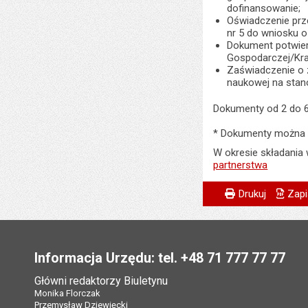
dofinansowanie;
Oświadczenie prz
nr 5 do wniosku o
Dokument potwierd
Gospodarczej/Kraj
Zaświadczenie o 
naukowej na stan
Dokumenty od 2 do 6
* Dokumenty można 
W okresie składania 
partnerstwa
Metryczka
Powiadom znajome
Odpowiedzialny za 
Drukuj
Zapi
Data wytworzenia:
Stopka
Opublikował w BIP
Informacja Urzędu: tel. +48 71 777 77 77
Data opublikowani
Główni redaktorzy Biuletynu
Ostatnio zaktualiz
Monika Florczak
Przemysław Dziewięcki
Data ostatniej aktua