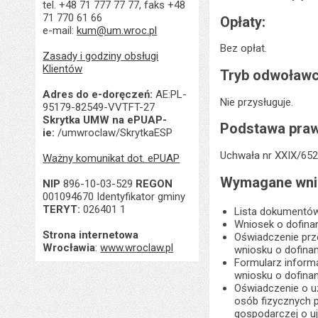
tel. +48 71 777 77 77, faks +48
71 770 61 66
Opłaty:
e-mail:
kum@um.wroc.pl
Bez opłat.
Zasady i godziny obsługi
Klientów
Tryb odwoławc
Adres do e-doręczeń:
AE:PL-
Nie przysługuje.
95179-82549-VVTFT-27
Skrytka UMW na ePUAP-
Podstawa praw
ie:
/umwroclaw/SkrytkaESP
Uchwała nr XXIX/652/
Ważny komunikat dot. ePUAP
Wymagane wnio
NIP
896-10-03-529
REGON
001094670 Identyfikator gminy
TERYT:
026401 1
Lista dokumentów 
Wniosek o dofinan
Strona internetowa
Oświadczenie prze
Wrocławia
:
www.wroclaw.pl
wniosku o dofina
Formularz informa
wniosku o dofina
Oświadczenie o uz
osób fizycznych 
gospodarczej o uj