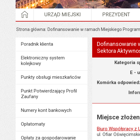
STRONA GŁÓWNA
URZĄD MIEJSKI
PREZYDENT
Strona główna
Dofinansowanie w ramach Miejskiego Program
Dofinansowanie 
Menu
Poradnik klienta
Poradnik Klienta
Sektora Aktywno
Elektroniczny system
Szczegóły
Kategoria 
kolejkowy
E - 
Punkty obsługi mieszkańców
Komórka odpowiedz
Punkt Potwierdzający Profil
Info
Zaufany
Numery kont bankowych
Miejsce złoże
Opłatomaty
Biuro Współpracy z 
ul. Ofiar Oświęcimski
Opłaty za gospodarowanie