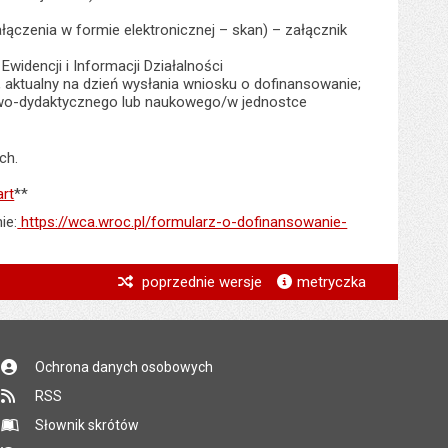
czenia w formie elektronicznej – skan) – załącznik
widencji i Informacji Działalności
 aktualny na dzień wysłania wniosku o dofinansowanie;
owo-dydaktycznego lub naukowego/w jednostce
ch.
art
**
ie:
https://wca.wroc.pl/formularz-o-dofinansowanie-
*
poprzednie wersje
metryczka
*
*
Ochrona danych osobowych
*
RSS
*
Słownik skrótów