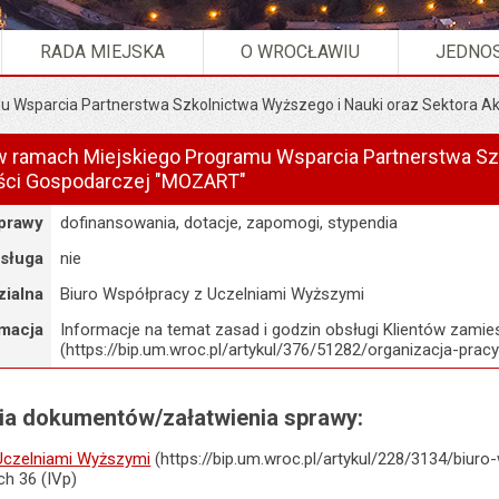
RADA MIEJSKA
O WROCŁAWIU
JEDNOS
u Wsparcia Partnerstwa Szkolnictwa Wyższego i Nauki oraz Sektora 
w ramach Miejskiego Programu Wsparcia Partnerstwa Sz
ści Gospodarczej "MOZART"
sprawy
dofinansowania, dotacje, zapomogi, stypendia
usługa
nie
ialna
Biuro Współpracy z Uczelniami Wyższymi
rmacja
Informacje na temat zasad i godzin obsługi Klientów zamie
(https://bip.um.wroc.pl/artykul/376/51282/organizacja-pracy
nia dokumentów/załatwienia sprawy:
Uczelniami Wyższymi
(https://bip.um.wroc.pl/artykul/228/3134/biur
ch 36 (IVp)