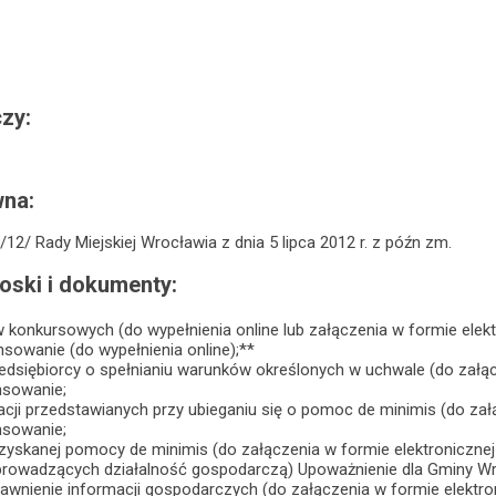
zy:
na:
12/ Rady Miejskiej Wrocławia z dnia 5 lipca 2012 r. z późn zm.
ski i dokumenty:
konkursowych (do wypełnienia online lub załączenia w formie elektr
sowanie (do wypełnienia online);**
dsiębiorcy o spełnianiu warunków określonych w uchwale (do załącze
nsowanie;
cji przedstawianych przy ubieganiu się o pomoc de minimis (do załąc
nsowanie;
yskanej pomocy de minimis (do załączenia w formie elektronicznej -
prowadzących działalność gospodarczą) Upoważnienie dla Gminy Wr
awnienie informacji gospodarczych (do załączenia w formie elektroni