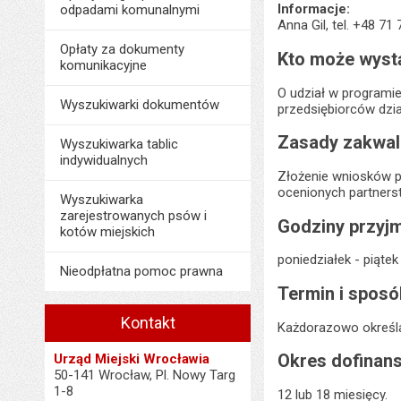
Informacje:
odpadami komunalnymi
Anna Gil, tel. +48 71
Opłaty za dokumenty
Kto może wystą
komunikacyjne
O udział w programi
Wyszukiwarki dokumentów
przedsiębiorców dzia
Zasady zakwali
Wyszukiwarka tablic
indywidualnych
Złożenie wniosków p
ocenionych partners
Wyszukiwarka
zarejestrowanych psów i
Godziny przyjm
kotów miejskich
poniedziałek - piąte
Nieodpłatna pomoc prawna
Termin i sposó
Kontakt
Każdorazowo określa
Okres dofinan
Urząd Miejski Wrocławia
50-141 Wrocław, Pl. Nowy Targ
1-8
12 lub 18 miesięcy.