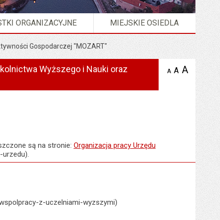
TKI ORGANIZACYJNE
MIEJSKIE OSIEDLA
Aktywności Gospodarczej "MOZART"
kolnictwa Wyższego i Nauki oraz
A
powię
A
domyślna
Wersja strony w formacie
XML
A
zmniejsz
tekst na
wielkość
tekst 
stronie
tekstu na
stron
stronie
szczone są na stronie:
Organizacja pracy Urzędu
-urzedu).
o-wspolpracy-z-uczelniami-wyzszymi)