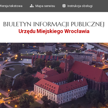
Przejdź do głównego
Przejdź do treści
Wersja tekstowa
Mapa serwisu
Instrukcja obsługi
menu
BIULETYN INFORMACJI PUBLICZNEJ
Urzędu Miejskiego Wrocławia