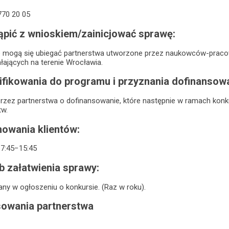
 770 20 05
pić z wnioskiem/zainicjować sprawę:
e mogą się ubiegać partnerstwa utworzone przez naukowców-pracow
łających na terenie Wrocławia.
fikowania do programu i przyznania dofinansowa
rzez partnerstwa o dofinansowanie, które następnie w ramach konku
tw.
owania klientów:
k 7:45−15:45
b załatwienia sprawy:
ny w ogłoszeniu o konkursie. (Raz w roku).
sowania partnerstwa