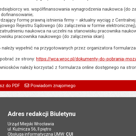
edsiębiorcy ws. współfinansowania wynagrodzenia naukowca (do załą
 dofinansowanie;
zający formę prawną istnienia firmy – aktualny wyciąg z Centralnej E
owego Rejestru Sądowego (do załączenia w formie elektronicznej),
zatrudnieniu naukowca na uczelni na stanowisku pracownika nauk
owisku pracownika naukowego (do załączenia skan).
 należy wypełnić na przygotowanych przez organizatora formularza
pobrać ze strony:
https://wca.wroc.pl/dokumenty-do-pobrania-moz
wniosków należy korzystać z formularza online dostępnego na stron
go
Powiadom znajomego
Pole wymagane
Twoje imię i nazwisko
treść:
Tomasz Janoś
sz do PDF
Powiadom znajomego
Pole wymagane
Twój adres e-mail
05.03.2018
Pole wymagane
Tytuł e-maila
:
Marta Kolibska
Adres redakcji Biuletynu
Pole wymagane
Adres e-mail znajomego
a:
05.03.2018 08:20
Urząd Miejski Wrocławia
Pytanie antyspamowe
Podaj słownie
ował:
Monika Florczak
ul. Kuźnicza 56, II piętro
Pole wymagane
wynik działania: 2 plus 8
Obsługa informatyczna UMW:
CUI
lizacji:
26.08.2024 08:17