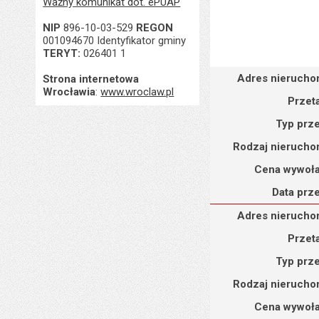
Ważny komunikat dot. ePUAP
NIP
896-10-03-529
REGON
001094670 Identyfikator gminy
TERYT:
026401 1
Adres nieruchomości : d
Adres nierucho
Strona internetowa
Wrocławia
:
www.wroclaw.pl
Przet
Typ prz
Rodzaj nierucho
Cena wywoł
Data prz
Adres nieruchomości : d
Adres nierucho
Przet
Typ prz
Rodzaj nierucho
Cena wywoł