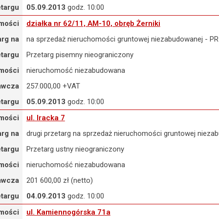
etargu
05.09.2013
godz. 10:00
ziałka nr 62/11, AM-10, obręb Żerniki
mości
działka nr 62/11, AM-10, obręb Żerniki
arg na
na sprzedaż nieruchomości gruntowej niezabudowanej 
etargu
Przetarg pisemny nieograniczony
mości
nieruchomość niezabudowana
awcza
257.000,00 +VAT
etargu
05.09.2013
godz. 10:00
l. Iracka 7
mości
ul. Iracka 7
arg na
drugi przetarg na sprzedaż nieruchomości gruntowej nieza
etargu
Przetarg ustny nieograniczony
mości
nieruchomość niezabudowana
awcza
201 600,00 zł (netto)
etargu
04.09.2013
godz. 10:00
 ul. Kamiennogórska 71a
mości
ul. Kamiennogórska 71a