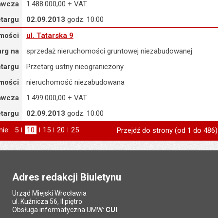
awcza
1.488.000,00 + VAT
etargu
02.09.2013
godz. 10:00
l. Tatarska 9
mości
ul. Tatarska 9
arg na
sprzedaż nieruchomości gruntowej niezabudowanej
etargu
Przetarg ustny nieograniczony
mości
nieruchomość niezabudowana
awcza
1.499.000,00 + VAT
etargu
02.09.2013
godz. 10:00
nie:
Pokaż
5
elementów na stronie
Pokaż
10
elementów
Pokaż
15
elementów
Pokaż
20
elementów
Pokaż
25
elementów
Przejdź do strony (od 1 do 486)
na stronie
na stronie
na stronie
na stronie
strona
poprzednia
Adres redakcji Biuletynu
Urząd Miejski Wrocławia
ul. Kuźnicza 56, II piętro
Obsługa informatyczna UMW:
CUI