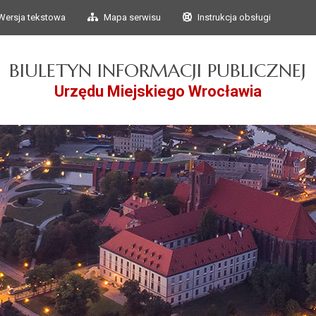
Przejdź do głównego
Przejdź do treści
Wersja tekstowa
Mapa serwisu
Instrukcja obsługi
menu
BIULETYN INFORMACJI PUBLICZNEJ
Urzędu Miejskiego Wrocławia