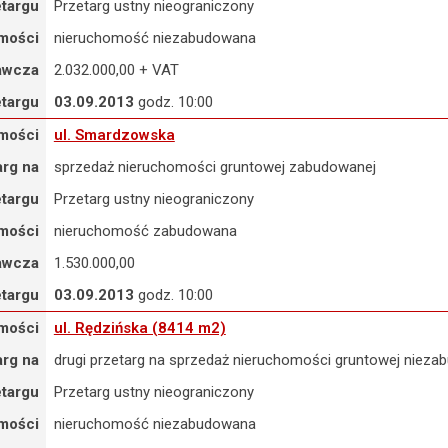
etargu
Przetarg ustny nieograniczony
mości
nieruchomość niezabudowana
awcza
2.032.000,00 + VAT
etargu
03.09.2013
godz. 10:00
 ul. Smardzowska
mości
ul. Smardzowska
arg na
sprzedaż nieruchomości gruntowej zabudowanej
etargu
Przetarg ustny nieograniczony
mości
nieruchomość zabudowana
awcza
1.530.000,00
etargu
03.09.2013
godz. 10:00
ul. Rędzińska (8414 m2)
mości
ul. Rędzińska (8414 m2)
arg na
drugi przetarg na sprzedaż nieruchomości gruntowej nieza
etargu
Przetarg ustny nieograniczony
mości
nieruchomość niezabudowana