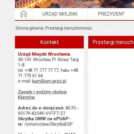
STRONA GŁÓWNA
URZĄD MIEJSKI
PREZYDENT
Strona główna
Przetargi nieruchomości
Kontakt
Przetargi nieruc
Urząd Miejski Wrocławia
50-141 Wrocław, Pl. Nowy Targ
1-8
tel. +48 71 777 77 77, faks +48
71 770 61 66
e-mail:
kum@um.wroc.pl
Zasady i godziny obsługi
Klientów
Adres do e-doręczeń:
AE:PL-
95179-82549-VVTFT-27
Skrytka UMW na ePUAP-
ie:
/umwroclaw/SkrytkaESP