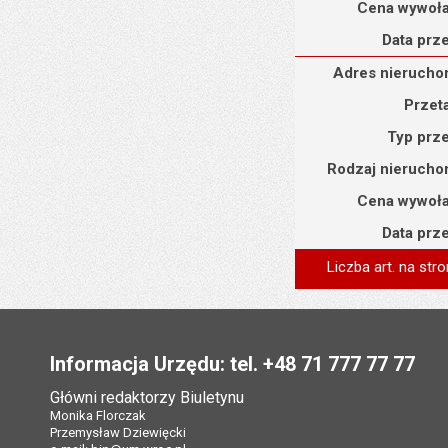
Cena wywoł
Data prz
Adres nieruchomości : u
Adres nierucho
Przet
Typ prz
Rodzaj nierucho
Cena wywoł
Data prz
Liczba art. na stro
Stopka
Informacja Urzędu: tel. +48 71 777 77 77
Główni redaktorzy Biuletynu
Monika Florczak
Przemysław Dziewięcki