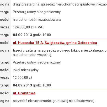
arg na
drugi przetarg na sprzedaż nieruchomości gruntowej nieza
etargu
Przetarg ustny nieograniczony
mości
nieruchomość niezabudowana
awcza
124 000,00 zł + VAT
etargu
04.09.2013
godz. 10:00
ul. Husarska 15 A, Świętoszów, gmina Osiecznica
mości
ul. Husarska 15 A, Świętoszów, gmina Osiecznica
arg na
trzeci przetarg na sprzedaż wolnego lokalu mieszkalnego,
nieruchomości wspólnej
etargu
Przetarg ustny nieograniczony
mości
lokal mieszkalny
awcza
12 000,00 zł
etargu
04.09.2013
godz. 10:00
ul. Granitowa
mości
ul. Granitowa
arg na
sprzedaż nieruchomości gruntowej niezabudowanej