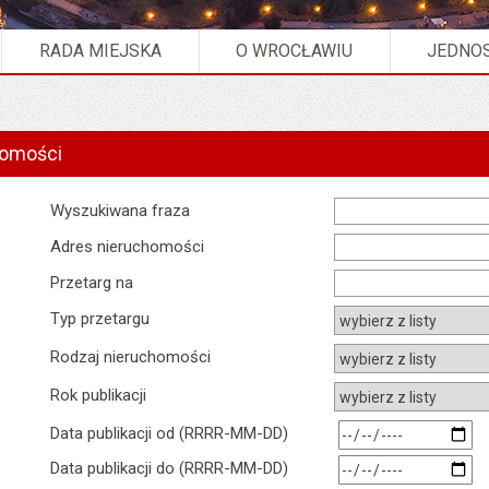
RADA MIEJSKA
O WROCŁAWIU
JEDNOS
homości
Wyszukiwarka
Wyszukiwana fraza
Adres nieruchomości
Przetarg na
Typ przetargu
Rodzaj nieruchomości
rok publikacji
rok myślnik miesiąc myślnik
Data publikacji od (RRRR-MM-DD)
rok myślnik miesiąc myślnik
Data publikacji do (RRRR-MM-DD)