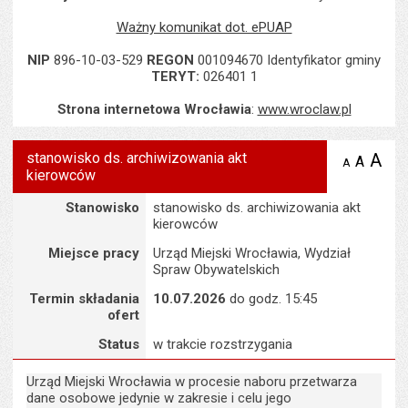
Ważny komunikat dot. ePUAP
NIP
896-10-03-529
REGON
001094670 Identyfikator gminy
TERYT:
026401 1
Strona internetowa Wrocławia
:
www.wroclaw.pl
stanowisko ds. archiwizowania akt
A
po
A
domyś
A
zmniejsz
kierowców
tekst na
wielk
te
stronie
tekstu
Szczegóły
s
Stanowisko
stanowisko ds. archiwizowania akt
stron
kierowców
Miejsce pracy
Urząd Miejski Wrocławia, Wydział
Spraw Obywatelskich
Termin składania
10.07.2026
do godz. 15:45
ofert
Status
w trakcie rozstrzygania
Urząd Miejski Wrocławia w procesie naboru przetwarza
dane osobowe jedynie w zakresie i celu jego