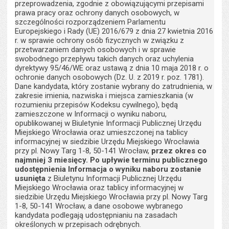
przeprowadzenia, zgodnie z obowiązującymi przepisami
prawa pracy oraz ochrony danych osobowych, w
szczególności rozporządzeniem Parlamentu
Europejskiego i Rady (UE) 2016/679 z dnia 27 kwietnia 2016
r. w sprawie ochrony osób fizycznych w związku z
przetwarzaniem danych osobowych i w sprawie
swobodnego przepływu takich danych oraz uchylenia
dyrektywy 95/46/WE oraz ustawą z dnia 10 maja 2018 r. o
ochronie danych osobowych (Dz. U. z 2019 r. poz. 1781).
Dane kandydata, który zostanie wybrany do zatrudnienia, w
zakresie imienia, nazwiska i miejsca zamieszkania (w
rozumieniu przepisów Kodeksu cywilnego), będą
zamieszczone w Informacji o wyniku naboru,
opublikowanej w Biuletynie Informacji Publicznej Urzędu
Miejskiego Wrocławia oraz umieszczonej na tablicy
informacyjnej w siedzibie Urzędu Miejskiego Wrocławia
przy pl. Nowy Targ 1-8, 50-141 Wrocław,
przez okres co
najmniej 3 miesięcy. Po upływie terminu publicznego
udostępnienia Informacja o wyniku naboru zostanie
usunięta
z Biuletynu Informacji Publicznej Urzędu
Miejskiego Wrocławia oraz tablicy informacyjnej w
siedzibie Urzędu Miejskiego Wrocławia przy pl. Nowy Targ
1-8, 50-141 Wrocław, a dane osobowe wybranego
kandydata podlegają udostępnianiu na zasadach
określonych w przepisach odrębnych.