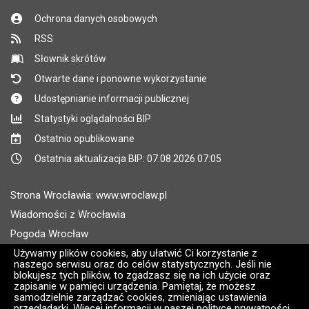
Ochrona danych osobowych
RSS
Słownik skrótów
Otwarte dane i ponowne wykorzystanie
Udostępnianie informacji publicznej
Statystyki oglądalności BIP
Ostatnio opublikowane
Ostatnia aktualizacja BIP: 07.08.2026 07:05
Strona Wrocławia: www.wroclaw.pl
Wiadomości z Wrocławia
Pogoda Wrocław
Rozkłady jazdy MPK Wrocław
Używamy plików cookies, aby ułatwić Ci korzystanie z
naszego serwisu oraz do celów statystycznych. Jeśli nie
Administratorem wroclaw.pl jest: ARAW
blokujesz tych plików, to zgadzasz się na ich użycie oraz
zapisanie w pamięci urządzenia. Pamiętaj, że możesz
samodzielnie zarządzać cookies, zmieniając ustawienia
Wersja systemu: 2.8.30.09
przeglądarki. Więcej informacji w naszej polityce prywatności.