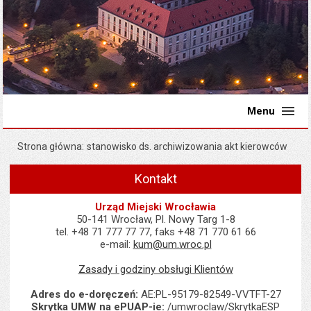
Menu
Strona główna
stanowisko ds. archiwizowania akt kierowców
Kontakt
Urząd Miejski Wrocławia
50-141 Wrocław, Pl. Nowy Targ 1-8
tel. +48 71 777 77 77, faks +48 71 770 61 66
e-mail:
kum@um.wroc.pl
Zasady i godziny obsługi Klientów
Adres do e-doręczeń:
AE:PL-95179-82549-VVTFT-27
Skrytka UMW na ePUAP-ie:
/umwroclaw/SkrytkaESP