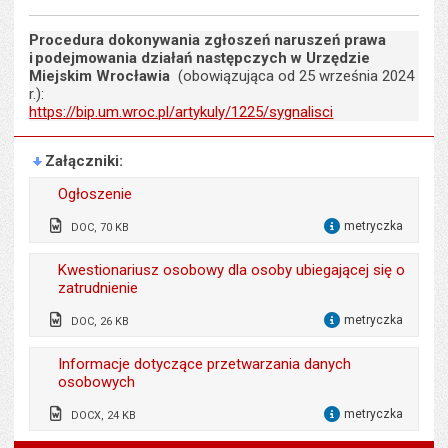
Procedura dokonywania zgłoszeń naruszeń prawa
i podejmowania działań następczych w Urzędzie
Miejskim Wrocławia
(obowiązująca od 25 września 2024
r.):
https://bip.um.wroc.pl/artykuly/1225/sygnalisci
Załączniki
Ogłoszenie
metryczka
DOC, 70 KB
dla 
Odpowiedzialny za treść:
Bożena Bronowicka,
Kwestionariusz osobowy dla osoby ubiegającej się o
Marta Kalicińska
zatrudnienie
Data wytworzenia:
30.06.2026
metryczka
DOC, 26 KB
dla 
Opublikował w BIP:
Monika Florczak
Wytworzył:
Alicja Bogusz
Informacje dotyczące przetwarzania danych
Data opublikowania:
30.06.2026 14:47
osobowych
Data wytworzenia:
17.06.2019
Liczba pobrań:
1228
metryczka
DOCX, 24 KB
Opublikował w BIP:
Monika Florczak
dla 