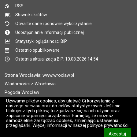
RSS
Słownik skrótów
Otwarte dane i ponowne wykorzystanie
Udostępnianie informacji publicznej
Statystyki oglądalności BIP
Ostatnio opublikowane
Ostatnia aktualizacja BIP: 10.08.2026 14:54
Strona Wrocławia: www.wroclaw.pl
Wiadomości z Wrocławia
Pogoda Wrocław
Rozkłady jazdy MPK Wrocław
Używamy plików cookies, aby ułatwić Ci korzystanie z
naszego serwisu oraz do celów statystycznych. Jeśli nie
Administratorem wroclaw.pl jest: ARAW
blokujesz tych plików, to zgadzasz się na ich użycie oraz
zapisanie w pamięci urządzenia. Pamiętaj, że możesz
samodzielnie zarządzać cookies, zmieniając ustawienia
Wersja systemu: 2.8.30.09
przeglądarki. Więcej informacji w naszej polityce prywatności.
CMS i hosting: Logonet Sp. z o.o. w Bydgoszczy [2]
Akceptuj