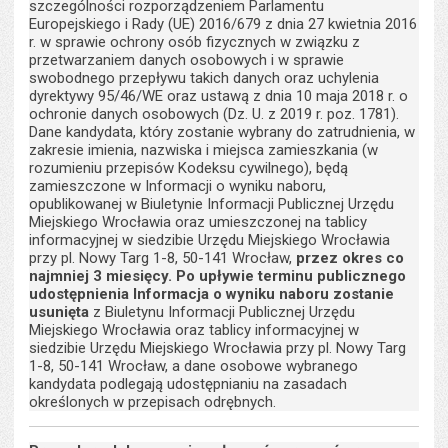
szczególności rozporządzeniem Parlamentu
Europejskiego i Rady (UE) 2016/679 z dnia 27 kwietnia 2016
r. w sprawie ochrony osób fizycznych w związku z
przetwarzaniem danych osobowych i w sprawie
swobodnego przepływu takich danych oraz uchylenia
dyrektywy 95/46/WE oraz ustawą z dnia 10 maja 2018 r. o
ochronie danych osobowych (Dz. U. z 2019 r. poz. 1781).
Dane kandydata, który zostanie wybrany do zatrudnienia, w
zakresie imienia, nazwiska i miejsca zamieszkania (w
rozumieniu przepisów Kodeksu cywilnego), będą
zamieszczone w Informacji o wyniku naboru,
opublikowanej w Biuletynie Informacji Publicznej Urzędu
Miejskiego Wrocławia oraz umieszczonej na tablicy
informacyjnej w siedzibie Urzędu Miejskiego Wrocławia
przy pl. Nowy Targ 1-8, 50-141 Wrocław,
przez okres co
najmniej 3 miesięcy. Po upływie terminu publicznego
udostępnienia Informacja o wyniku naboru zostanie
usunięta
z Biuletynu Informacji Publicznej Urzędu
Miejskiego Wrocławia oraz tablicy informacyjnej w
siedzibie Urzędu Miejskiego Wrocławia przy pl. Nowy Targ
1-8, 50-141 Wrocław, a dane osobowe wybranego
kandydata podlegają udostępnianiu na zasadach
określonych w przepisach odrębnych.