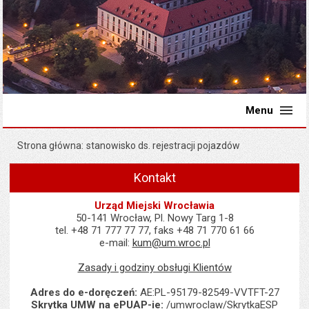
Menu
Strona główna
stanowisko ds. rejestracji pojazdów
Kontakt
Urząd Miejski Wrocławia
50-141 Wrocław, Pl. Nowy Targ 1-8
tel. +48 71 777 77 77, faks +48 71 770 61 66
e-mail:
kum@um.wroc.pl
Zasady i godziny obsługi Klientów
Adres do e-doręczeń:
AE:PL-95179-82549-VVTFT-27
Skrytka UMW na ePUAP-ie:
/umwroclaw/SkrytkaESP