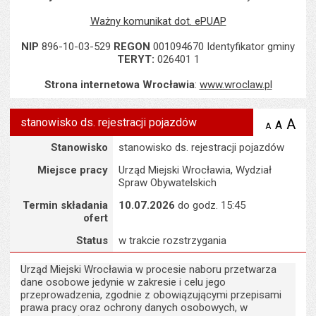
Ważny komunikat dot. ePUAP
NIP
896-10-03-529
REGON
001094670 Identyfikator gminy
TERYT:
026401 1
Strona internetowa Wrocławia
:
www.wroclaw.pl
stanowisko ds. rejestracji pojazdów
A
po
A
domyś
A
zmniejsz
tekst na
wielk
te
Szczegóły
Stanowisko
stanowisko ds. rejestracji pojazdów
stronie
tekstu
s
stron
Miejsce pracy
Urząd Miejski Wrocławia, Wydział
Spraw Obywatelskich
Termin składania
10.07.2026
do godz. 15:45
ofert
Status
w trakcie rozstrzygania
Urząd Miejski Wrocławia w procesie naboru przetwarza
dane osobowe jedynie w zakresie i celu jego
przeprowadzenia, zgodnie z obowiązującymi przepisami
prawa pracy oraz ochrony danych osobowych, w