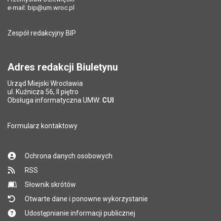
Data ostatniej aktualizacji:
04.08.2026 13:53
e-mail:
bip@um.wroc.pl
Pole wymagane
Adres e-mail znajomego
*
Liczba wyświetleń:
1165
Zespół redakcyjny BIP
Pytanie antyspamowe
Podaj słownie
Pole wymagane
wynik działania: 2 plus 8
*
Adres redakcji Biuletynu
Urząd Miejski Wrocławia
*
ul. Kuźnicza 56, II piętro
Pole wymagane
Obsługa informatyczna UMW:
CUI
Formularz kontaktowy
Ochrona danych osobowych
RSS
Słownik skrótów
Otwarte dane i ponowne wykorzystanie
Udostępnianie informacji publicznej