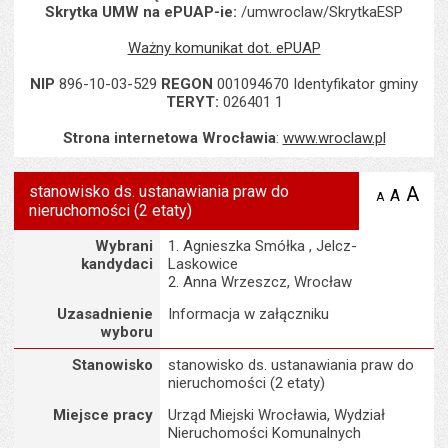
Skrytka UMW na ePUAP-ie:
/umwroclaw/SkrytkaESP
Ważny komunikat dot. ePUAP
NIP
896-10-03-529
REGON
001094670 Identyfikator gminy
TERYT:
026401 1
Strona internetowa Wrocławia
:
www.wroclaw.pl
stanowisko ds. ustanawiania praw do
A
po
A
domyś
A
zmniejsz
nieruchomości (2 etaty)
tekst na
wielk
te
stronie
tekstu
Uzasadnienie wyboru
s
Wybrani
1. Agnieszka Smółka , Jelcz-
stron
kandydaci
Laskowice
2. Anna Wrzeszcz, Wrocław
Uzasadnienie
Informacja w załączniku
wyboru
Szczegóły
Stanowisko
stanowisko ds. ustanawiania praw do
nieruchomości (2 etaty)
Miejsce pracy
Urząd Miejski Wrocławia, Wydział
Nieruchomości Komunalnych