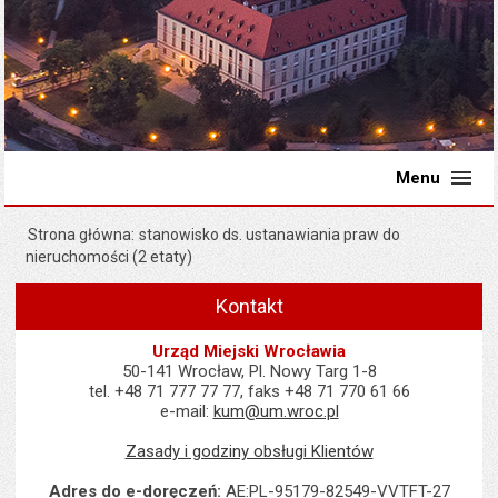
Menu
Strona główna
stanowisko ds. ustanawiania praw do
nieruchomości (2 etaty)
Kontakt
Urząd Miejski Wrocławia
50-141 Wrocław, Pl. Nowy Targ 1-8
tel. +48 71 777 77 77, faks +48 71 770 61 66
e-mail:
kum@um.wroc.pl
Zasady i godziny obsługi Klientów
Adres do e-doręczeń:
AE:PL-95179-82549-VVTFT-27