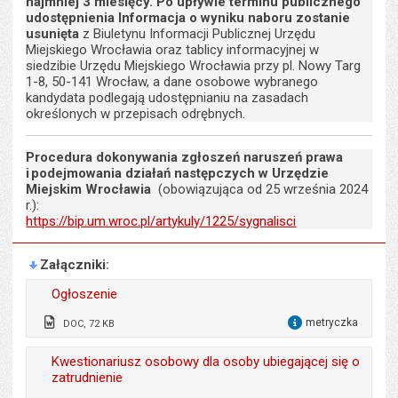
najmniej 3 miesięcy. Po upływie terminu publicznego
udostępnienia Informacja o wyniku naboru zostanie
usunięta
z Biuletynu Informacji Publicznej Urzędu
Miejskiego Wrocławia oraz tablicy informacyjnej w
siedzibie Urzędu Miejskiego Wrocławia przy pl. Nowy Targ
1-8, 50-141 Wrocław, a dane osobowe wybranego
kandydata podlegają udostępnianiu na zasadach
określonych w przepisach odrębnych.
Procedura dokonywania zgłoszeń naruszeń prawa
i podejmowania działań następczych w Urzędzie
Miejskim Wrocławia
(obowiązująca od 25 września 2024
r.):
https://bip.um.wroc.pl/artykuly/1225/sygnalisci
Załączniki
Ogłoszenie
metryczka
DOC, 72 KB
dla 
Wytworzył:
Dominika Haladin-
Kwestionariusz osobowy dla osoby ubiegającej się o
Zawiślak, Marta
zatrudnienie
Kalicińska