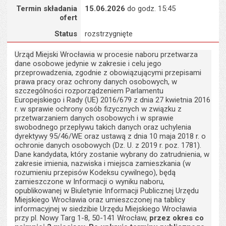
Termin składania
15.06.2026
do godz. 15:45
ofert
Status
rozstrzygnięte
Urząd Miejski Wrocławia w procesie naboru przetwarza
dane osobowe jedynie w zakresie i celu jego
przeprowadzenia, zgodnie z obowiązującymi przepisami
prawa pracy oraz ochrony danych osobowych, w
szczególności rozporządzeniem Parlamentu
Europejskiego i Rady (UE) 2016/679 z dnia 27 kwietnia 2016
r. w sprawie ochrony osób fizycznych w związku z
przetwarzaniem danych osobowych i w sprawie
swobodnego przepływu takich danych oraz uchylenia
dyrektywy 95/46/WE oraz ustawą z dnia 10 maja 2018 r. o
ochronie danych osobowych (Dz. U. z 2019 r. poz. 1781).
Dane kandydata, który zostanie wybrany do zatrudnienia, w
zakresie imienia, nazwiska i miejsca zamieszkania (w
rozumieniu przepisów Kodeksu cywilnego), będą
zamieszczone w Informacji o wyniku naboru,
opublikowanej w Biuletynie Informacji Publicznej Urzędu
Miejskiego Wrocławia oraz umieszczonej na tablicy
informacyjnej w siedzibie Urzędu Miejskiego Wrocławia
przy pl. Nowy Targ 1-8, 50-141 Wrocław,
przez okres co