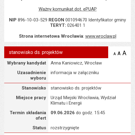
Ważny komunikat dot. ePUAP
NIP
896-10-03-529
REGON
001094670 Identyfikator gminy
TERYT:
026401 1
Strona internetowa Wrocławia
:
www.wroclaw.pl
stanowisko ds. projektów
A
po
A
domyś
A
zmniejsz
tekst na
wielk
te
Uzasadnienie wyboru
Wybrany kandydat
Anna Kaniowicz, Wrocław
stronie
tekstu
s
stron
Uzasadnienie
informacja w załączniku
wyboru
Szczegóły
Stanowisko
stanowisko ds. projektów
Miejsce pracy
Urząd Miejski Wrocławia, Wydział
Klimatu i Energii
Termin składania
09.06.2026
do godz. 15:45
ofert
Status
rozstrzygnięte