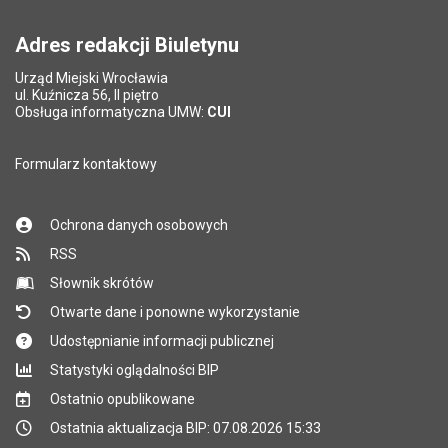
Pole wymagane
wynik działania: 2 plus 8
*
Adres redakcji Biuletynu
Urząd Miejski Wrocławia
*
ul. Kuźnicza 56, II piętro
Pole wymagane
Obsługa informatyczna UMW:
CUI
Formularz kontaktowy
Ochrona danych osobowych
RSS
Słownik skrótów
Otwarte dane i ponowne wykorzystanie
Udostępnianie informacji publicznej
Statystyki oglądalności BIP
Ostatnio opublikowane
Ostatnia aktualizacja BIP: 07.08.2026 15:33