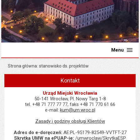
Menu
Strona główna
stanowisko ds. projektów
Kontakt
Urząd Miejski Wrocławia
50-141 Wrocław, Pl. Nowy Targ 1-8
tel. +48 71 777 77 77, faks +48 71 770 61 66
e-mail:
kum@um.wroc.pl
Zasady i godziny obsługi Klientów
Adres do e-doręczeń:
AE:PL-95179-82549-VVTFT-27
Skrytka UMW na ePUAP-ie:
/umwroclaw/SkrytkaESP