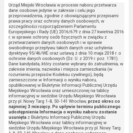
Urząd Miejski Wrocławia w procesie naboru przetwarza
dane osobowe jedynie w zakresie i celu jego
przeprowadzenia, zgodnie z obowiązującymi przepisami
prawa pracy oraz ochrony danych osobowych, w
szczególności rozporządzeniem Parlamentu
Europejskiego i Rady (UE) 2016/679 z dnia 27 kwietnia 2016
r. w sprawie ochrony osób fizycznych w związku z
przetwarzaniem danych osobowych i w sprawie
swobodnego przepływu takich danych oraz uchylenia
dyrektywy 95/46/WE oraz ustawą z dnia 10 maja 2018 r. o
ochronie danych osobowych (Dz. U. z 2019 r. poz. 1781).
Dane kandydata, który zostanie wybrany do zatrudnienia, w
zakresie imienia, nazwiska i miejsca zamieszkania (w
rozumieniu przepisów Kodeksu cywilnego), będą
zamieszczone w Informacji o wyniku naboru,
opublikowanej w Biuletynie Informacji Publicznej Urzędu
Miejskiego Wrocławia oraz umieszczonej na tablicy
informacyjnej w siedzibie Urzędu Miejskiego Wrocławia
przy pl. Nowy Targ 1-8, 50-141 Wrocław,
przez okres co
najmniej 3 miesięcy. Po upływie terminu publicznego
udostępnienia Informacja o wyniku naboru zostanie
usunięta
z Biuletynu Informacji Publicznej Urzędu
Miejskiego Wrocławia oraz tablicy informacyjnej w
siedzibie Urzędu Miejskiego Wrocławia przy pl. Nowy Targ