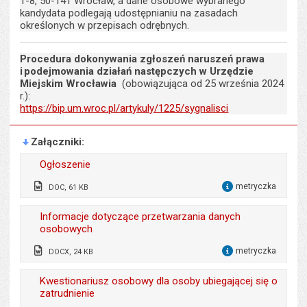
1-8, 50-141 Wrocław, a dane osobowe wybranego
kandydata podlegają udostępnianiu na zasadach
określonych w przepisach odrębnych.
Procedura dokonywania zgłoszeń naruszeń prawa
i podejmowania działań następczych w Urzędzie
Miejskim Wrocławia
(obowiązująca od 25 września 2024
r.):
https://bip.um.wroc.pl/artykuly/1225/sygnalisci
Załączniki
Ogłoszenie
metryczka
DOC, 61 KB
dla 
Odpowiedzialny za treść:
Małgorzata Brykarz,
Informacje dotyczące przetwarzania danych
Marta Kalicińska
osobowych
Data wytworzenia:
29.05.2026
metryczka
DOCX, 24 KB
dla 
Opublikował w BIP:
Monika Florczak
Odpowiedzialny za treść:
Marta Kalicińska
Kwestionariusz osobowy dla osoby ubiegającej się o
Data opublikowania:
29.05.2026 14:46
zatrudnienie
Data wytworzenia:
18.05.2026