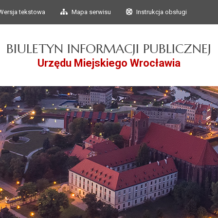
Przejdź do głównego
Przejdź do treści
Wersja tekstowa
Mapa serwisu
Instrukcja obsługi
menu
BIULETYN INFORMACJI PUBLICZNEJ
Urzędu Miejskiego Wrocławia