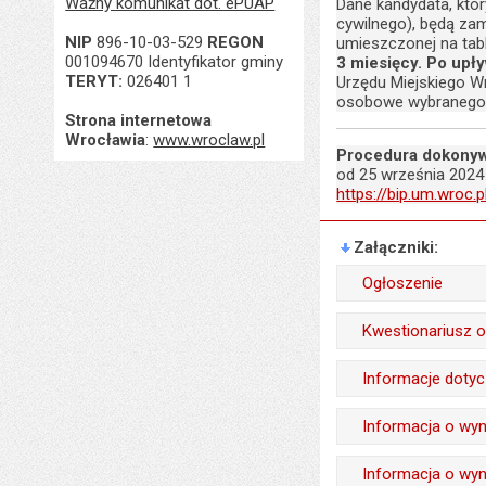
Ważny komunikat dot. ePUAP
Dane kandydata, któr
cywilnego), będą zam
NIP
896-10-03-529
REGON
umieszczonej na tabl
001094670 Identyfikator gminy
3 miesięcy. Po upł
TERYT:
026401 1
Urzędu Miejskiego Wr
osobowe wybranego k
Strona internetowa
Wrocławia
:
www.wroclaw.pl
Procedura dokonyw
od 25 września 2024 
https://bip.um.wroc.p
Załączniki
Ogłoszenie
Wytworzył:
Kwestionariusz o
Data wytworzenia:
Wytworzył:
Informacje doty
Opublikował w BIP
Data wytworzenia:
Odpowiedzialny za 
Informacja o wyn
Data opublikowani
Opublikował w BIP
Data wytworzenia:
Liczba pobrań:
Wytworzył:
Informacja o wyn
Data opublikowani