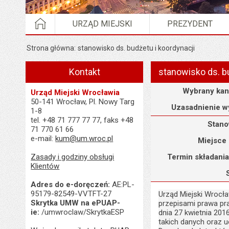
STRONA GŁÓWNA
URZĄD MIEJSKI
PREZYDENT
Strona główna
stanowisko ds. budżetu i koordynacji
Kontakt
stanowisko ds. b
Uzasadnienie wyboru
Wybrany kan
Urząd Miejski Wrocławia
50-141 Wrocław, Pl. Nowy Targ
Uzasadnienie w
1-8
tel. +48 71 777 77 77, faks +48
Szczegóły
Stano
71 770 61 66
e-mail:
kum@um.wroc.pl
Miejsce
Zasady i godziny obsługi
Termin składania
Klientów
Adres do e-doręczeń:
AE:PL-
95179-82549-VVTFT-27
Urząd Miejski Wrocł
Skrytka UMW na ePUAP-
przepisami prawa pr
ie:
/umwroclaw/SkrytkaESP
dnia 27 kwietnia 20
takich danych oraz u