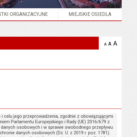
TKI ORGANIZACYJNE
MIEJSKIE OSIEDLA
A
powię
A
domyślna
Wersja strony w formacie
XML
A
zmniejsz
tekst na
wielkość
tekst 
stronie
tekstu na
stron
stronie
 i celu jego przeprowadzenia, zgodnie z obowiązującymi
iem Parlamentu Europejskiego i Rady (UE) 2016/679 z
iem danych osobowych i w sprawie swobodnego przepływu
chronie danych osobowych (Dz. U. z 2019 r. poz. 1781).