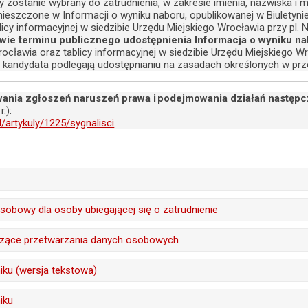
y zostanie wybrany do zatrudnienia, w zakresie imienia, nazwiska 
ieszczone w Informacji o wyniku naboru, opublikowanej w Biuletynie
icy informacyjnej w siedzibie Urzędu Miejskiego Wrocławia przy pl.
ywie terminu publicznego udostępnienia Informacja o wyniku n
ocławia oraz tablicy informacyjnej w siedzibie Urzędu Miejskiego W
andydata podlegają udostępnianiu na zasadach określonych w prz
ania zgłoszeń naruszeń prawa i podejmowania działań następ
r.):
l/artykuly/1225/sygnalisci
Monika Drobyszewska, Marta Kalic
sobowy dla osoby ubiegającej się o zatrudnienie
27.05.2026
Alicja Bogusz
czące przetwarzania danych osobowych
:
Przemysław Dziewięcki
17.06.2019
treść:
Marta Kalicińska
iku (wersja tekstowa)
a:
27.05.2026 12:03
:
Monika Florczak
18.05.2026
411
Honorata Langner-Mrozek
iku
a:
17.06.2019 12:40