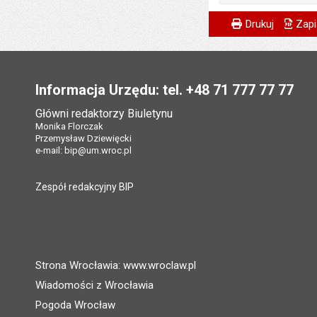
Opublikował w BIP
Data wytworzenia:
Ostatnio zaktualiz
Wytworzył:
Metryczka
Powiadom znajome
Odpowiedzialny za 
Data opublikowani
Drukuj
Zapi
Opublikował w BIP
Data ostatniej aktua
Data wytworzenia:
Data wytworzenia:
Ostatnio zaktualiz
Data opublikowani
Stopka
Liczba pobrań:
Opublikował w BIP
Opublikował w BIP
Data ostatniej aktua
Liczba pobrań:
Data opublikowani
Informacja Urzędu: tel. +48 71 777 77 77
Data opublikowani
Liczba pobrań:
Liczba pobrań:
Główni redaktorzy Biuletynu
Ostatnio zaktualiz
Monika Florczak
Przemysław Dziewięcki
Data ostatniej aktua
e-mail:
bip@um.wroc.pl
Liczba wyświetleń:
Zespół redakcyjny BIP
Strona Wrocławia: www.wroclaw.pl
Wiadomości z Wrocławia
Pogoda Wrocław