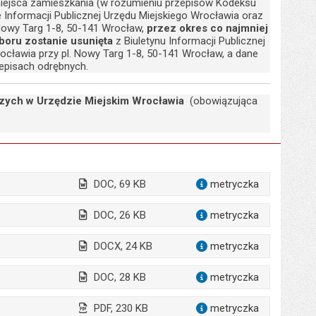
i miejsca zamieszkania (w rozumieniu przepisów Kodeksu
 Informacji Publicznej Urzędu Miejskiego Wrocławia oraz
 Nowy Targ 1-8, 50-141 Wrocław,
przez okres co najmniej
aboru zostanie usunięta
z Biuletynu Informacji Publicznej
rocławia przy pl. Nowy Targ 1-8, 50-141 Wrocław, a dane
episach odrębnych.
czych w Urzędzie Miejskim Wrocławia
(obowiązująca
DOC, 69 KB
metryczka
dla załąc
ińska
DOC, 26 KB
metryczka
dla załąc
DOCX, 24 KB
metryczka
dla załąc
DOC, 28 KB
metryczka
dla załąc
PDF, 230 KB
metryczka
dla załąc