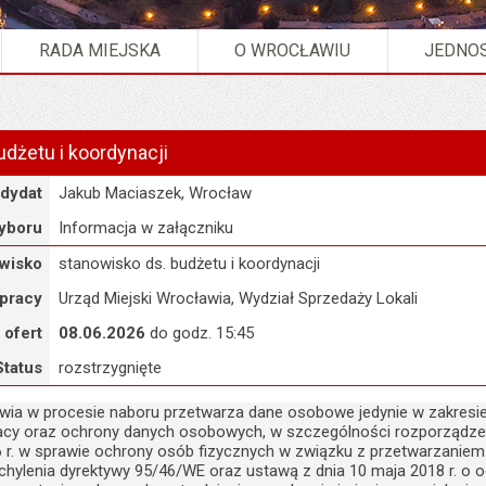
RADA MIEJSKA
O WROCŁAWIU
JEDNOS
udżetu i koordynacji
dydat
Jakub Maciaszek, Wrocław
yboru
Informacja w załączniku
wisko
stanowisko ds. budżetu i koordynacji
 pracy
Urząd Miejski Wrocławia, Wydział Sprzedaży Lokali
 ofert
08.06.2026
do godz. 15:45
Status
rozstrzygnięte
awia w procesie naboru przetwarza dane osobowe jedynie w zakresie
acy oraz ochrony danych osobowych, w szczególności rozporządzen
16 r. w sprawie ochrony osób fizycznych w związku z przetwarzan
chylenia dyrektywy 95/46/WE oraz ustawą z dnia 10 maja 2018 r. o o