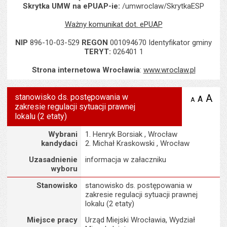
Skrytka UMW na ePUAP-ie:
/umwroclaw/SkrytkaESP
Ważny komunikat dot. ePUAP
NIP
896-10-03-529
REGON
001094670 Identyfikator gminy
TERYT:
026401 1
Strona internetowa Wrocławia
:
www.wroclaw.pl
stanowisko ds. postępowania w
A
po
A
domyś
A
zmniejsz
zakresie regulacji sytuacji prawnej
tekst na
wielk
te
stronie
lokalu (2 etaty)
tekstu
s
stron
Uzasadnienie wyboru
Wybrani
1. Henryk Borsiak , Wrocław
kandydaci
2. Michał Kraskowski , Wrocław
Uzasadnienie
informacja w załaczniku
wyboru
Szczegóły
Stanowisko
stanowisko ds. postępowania w
zakresie regulacji sytuacji prawnej
lokalu (2 etaty)
Miejsce pracy
Urząd Miejski Wrocławia, Wydział