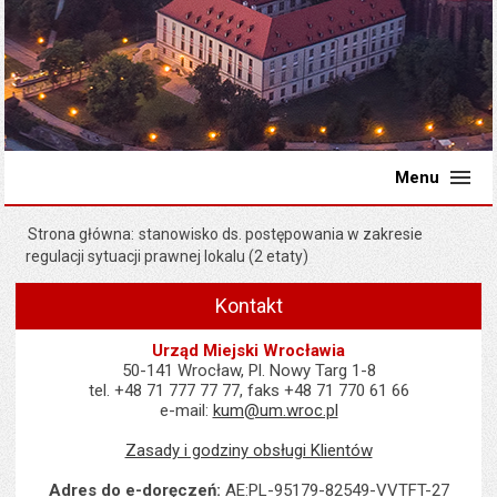
Menu
Strona główna
stanowisko ds. postępowania w zakresie
regulacji sytuacji prawnej lokalu (2 etaty)
Kontakt
Urząd Miejski Wrocławia
50-141 Wrocław, Pl. Nowy Targ 1-8
tel. +48 71 777 77 77, faks +48 71 770 61 66
e-mail:
kum@um.wroc.pl
Zasady i godziny obsługi Klientów
Adres do e-doręczeń:
AE:PL-95179-82549-VVTFT-27