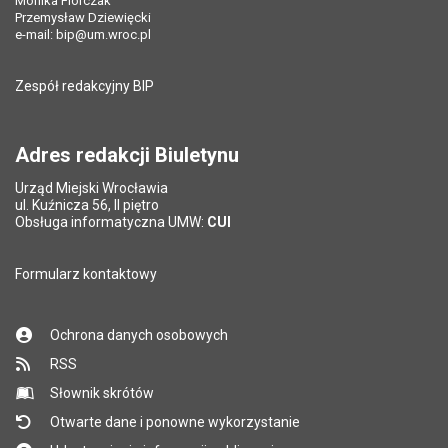
Monika Florczak
Ostatnio zaktualizował:
Monika Florczak
Przemysław Dziewięcki
Data ostatniej aktualizacji:
20.07.2026 13:56
e-mail:
bip@um.wroc.pl
Pole wymagane
Adres e-mail znajomego
*
Liczba wyświetleń:
1224
Zespół redakcyjny BIP
Pytanie antyspamowe
Podaj słownie
Pole wymagane
wynik działania: 2 razy 3
*
Adres redakcji Biuletynu
Urząd Miejski Wrocławia
*
ul. Kuźnicza 56, II piętro
Pole wymagane
Obsługa informatyczna UMW:
CUI
Formularz kontaktowy
Ochrona danych osobowych
RSS
Słownik skrótów
Otwarte dane i ponowne wykorzystanie