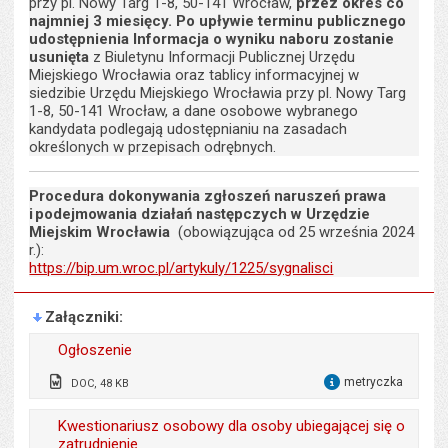
przy pl. Nowy Targ 1-8, 50-141 Wrocław,
przez okres co
najmniej 3 miesięcy. Po upływie terminu publicznego
udostępnienia Informacja o wyniku naboru zostanie
usunięta
z Biuletynu Informacji Publicznej Urzędu
Miejskiego Wrocławia oraz tablicy informacyjnej w
siedzibie Urzędu Miejskiego Wrocławia przy pl. Nowy Targ
1-8, 50-141 Wrocław, a dane osobowe wybranego
kandydata podlegają udostępnianiu na zasadach
określonych w przepisach odrębnych.
Procedura dokonywania zgłoszeń naruszeń prawa
i podejmowania działań następczych w Urzędzie
Miejskim Wrocławia
(obowiązująca od 25 września 2024
r.):
https://bip.um.wroc.pl/artykuly/1225/sygnalisci
Załączniki
Ogłoszenie
metryczka
DOC, 48 KB
dla 
Wytworzył:
Karol Smoliński, Marta
Kwestionariusz osobowy dla osoby ubiegającej się o
Kalicińska
zatrudnienie