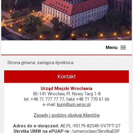
Menu
Strona główna
zastępca dyrektora
Kontakt
Urząd Miejski Wrocławia
50-141 Wrocław, Pl. Nowy Targ 1-8
tel. +48 71 777 77 77, faks +48 71 770 61 66
e-mail:
kum@um.wroc.pl
Zasady i godziny obsługi Klientów
Adres do e-doręczeń:
AE:PL-95179-82549-VVTFT-27
Skrytka UMW na ePUAP-ie:
/umwroclaw/SkrytkaESP