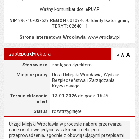
Ważny komunikat dot. ePUAP
NIP
896-10-03-529
REGON
001094670 Identyfikator gminy
TERYT:
026401 1
Strona internetowa Wrocławia
:
www.wroclaw.pl
zastępca dyrektora
A
po
A
domyś
A
zmniejsz
tekst na
wielk
te
Szczegóły
Stanowisko
zastępca dyrektora
stronie
tekstu
s
stron
Miejsce pracy
Urząd Miejski Wrocławia, Wydział
Bezpieczeństwa i Zarządzania
Kryzysowego
Termin składania
13.01.2026
do godz. 15:45
ofert
Status
rozstrzygnięte
Urząd Miejski Wrocławia w procesie naboru przetwarza
dane osobowe jedynie w zakresie i celu jego
przeprowadzenia, zgodnie z obowiązującymi przepisami