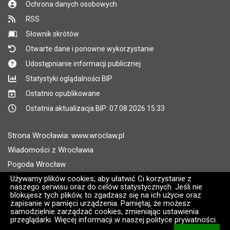
Ochrona danych osobowych
RSS
Słownik skrótów
Otwarte dane i ponowne wykorzystanie
Udostępnianie informacji publicznej
Statystyki oglądalności BIP
Ostatnio opublikowane
Ostatnia aktualizacja BIP: 07.08.2026 15:33
Strona Wrocławia: www.wroclaw.pl
Wiadomości z Wrocławia
Pogoda Wrocław
Rozkłady jazdy MPK Wrocław
Używamy plików cookies, aby ułatwić Ci korzystanie z
naszego serwisu oraz do celów statystycznych. Jeśli nie
Administratorem wroclaw.pl jest: ARAW
blokujesz tych plików, to zgadzasz się na ich użycie oraz
zapisanie w pamięci urządzenia. Pamiętaj, że możesz
samodzielnie zarządzać cookies, zmieniając ustawienia
Wersja systemu: 2.8.30.09
przeglądarki. Więcej informacji w naszej polityce prywatności.