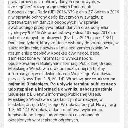
prawa pracy oraz ochrony danych osobowych, w
szczególności rozporządzeniem Parlamentu
Europejskiego i Rady (UE) 2016/679 z dnia 27 kwietnia 2016
r. w sprawie ochrony osób fizycznych w związku z
przetwarzaniem danych osobowych i w sprawie
swobodnego przepływu takich danych oraz uchylenia
dyrektywy 95/46/WE oraz ustawą z dnia 10 maja 2018 r. o
ochronie danych osobowych (Dz. U. z 2019 r. poz. 1781).
Dane kandydata, który zostanie wybrany do zatrudnienia, w
zakresie imienia, nazwiska i miejsca zamieszkania (w
rozumieniu przepisów Kodeksu cywilnego), będą
zamieszczone w Informacji o wyniku naboru,
opublikowanej w Biuletynie Informacji Publicznej Urzędu
Miejskiego Wrocławia oraz umieszczonej na tablicy
informacyjnej w siedzibie Urzędu Miejskiego Wrocławia
przy pl. Nowy Targ 1-8, 50-141 Wrocław,
przez okres co
najmniej 3 miesięcy. Po upływie terminu publicznego
udostępnienia Informacja o wyniku naboru zostanie
usunięta
z Biuletynu Informacji Publicznej Urzędu
Miejskiego Wrocławia oraz tablicy informacyjnej w
siedzibie Urzędu Miejskiego Wrocławia przy pl. Nowy Targ
1-8, 50-141 Wrocław, a dane osobowe wybranego
kandydata podlegają udostępnianiu na zasadach
określonych w przepisach odrębnych.