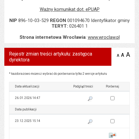
Ważny komunikat dot. ePUAP
NIP
896-10-03-529
REGON
001094670 Identyfikator gminy
TERYT:
026401 1
Strona internetowa Wrocławia
:
www.wroclaw.pl
Rejestr zmian treści artykułu: zastępca
A
po
A
domyś
A
zmniejsz
dyrektora
tekst na
wielk
te
stronie
tekstu
s
stron
Rejestr zmian treści artykułu: zastępca dyrektora
* każdorazowo możesz wybrać do porównania tylko 2 wersje artykułu
Data aktualizacji
Podgląd treści
Porównaj
Zaznacz wersję do 
26.01.2026 14:47
Pokaż podgląd wersji z dnia 26
Data publikacji
Podgląd treści
Porównaj
Zaznacz wersję do 
23.12.2025 15:14
Pokaż podgląd wersji z dnia 23
Porównaj