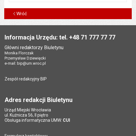
Wróć
Stopka
Informacja Urzędu: tel. +48 71 777 77 77
Główni redaktorzy Biuletynu
Monika Florczak
Przemysław Dziewięcki
e-mail:
bip@um.wroc.pl
Zespół redakcyjny BIP
Adres redakcji Biuletynu
Urząd Miejski Wrocławia
ul. Kuźnicza 56, II piętro
Obsługa informatyczna UMW:
CUI