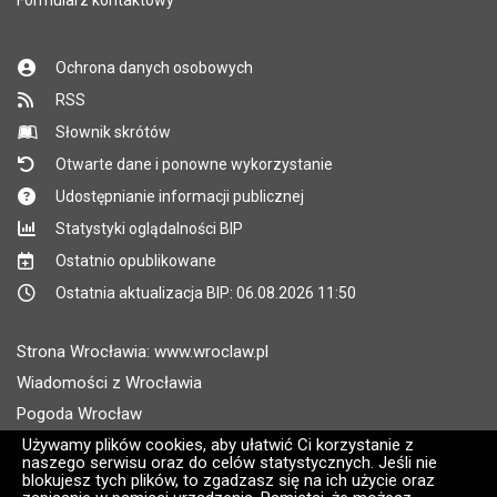
Formularz kontaktowy
Ochrona danych osobowych
RSS
Słownik skrótów
Otwarte dane i ponowne wykorzystanie
Udostępnianie informacji publicznej
Statystyki oglądalności BIP
Ostatnio opublikowane
Ostatnia aktualizacja BIP: 06.08.2026 11:50
Strona Wrocławia: www.wroclaw.pl
Wiadomości z Wrocławia
Pogoda Wrocław
Rozkłady jazdy MPK Wrocław
Używamy plików cookies, aby ułatwić Ci korzystanie z
naszego serwisu oraz do celów statystycznych. Jeśli nie
Administratorem wroclaw.pl jest: ARAW
blokujesz tych plików, to zgadzasz się na ich użycie oraz