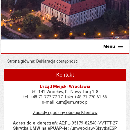
Menu
Strona główna
Deklaracja dostępności
Kontakt
Urząd Miejski Wrocławia
50-141 Wrocław, Pl. Nowy Targ 1-8
tel. +48 71 777 77 77, faks +48 71 770 61 66
e-mail:
kum@um.wroc.pl
Zasady i godziny obsługi Klientów
Adres do e-doręczeń:
AE:PL-95179-82549-VVTFT-27
Skrytka UMW na ePUAP-ie:
/umwroclaw/SkrytkaESP