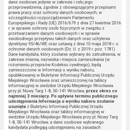
dane osobowe jedynie w zakresie i celu jego
przeprowadzenia, zgodnie z obowiązującymi przepisami
prawa pracy oraz ochrony danych osobowych, w
szczególności rozporządzeniem Parlamentu
Europejskiego i Rady (UE) 2016/679 z dnia 27 kwietnia 2016
r. w sprawie ochrony osób fizycznych w związku z
przetwarzaniem danych osobowych i w sprawie
swobodnego przepływu takich danych oraz uchylenia
dyrektywy 95/46/WE oraz ustawą z dnia 10 maja 2018 r. o
ochronie danych osobowych (Dz. U. z 2019 r. poz. 1781).
Dane kandydata, który zostanie wybrany do zatrudnienia, w
zakresie imienia, nazwiska i miejsca zamieszkania (w
rozumieniu przepisów Kodeksu cywilnego), będą
zamieszczone w Informacji o wyniku naboru,
opublikowanej w Biuletynie Informacji Publicznej Urzędu
Miejskiego Wrocławia oraz umieszczonej na tablicy
informacyjnej w siedzibie Urzędu Miejskiego Wrocławia
przy pl. Nowy Targ 1-8, 50-141 Wrocław,
przez okres co
najmniej 3 miesięcy. Po upływie terminu publicznego
udostępnienia Informacja o wyniku naboru zostanie
usunięta
z Biuletynu Informacji Publicznej Urzędu
Miejskiego Wrocławia oraz tablicy informacyjnej w
siedzibie Urzędu Miejskiego Wrocławia przy pl. Nowy Targ
1-8, 50-141 Wrocław, a dane osobowe wybranego
kandydata podlegają udostępnianiu na zasadach