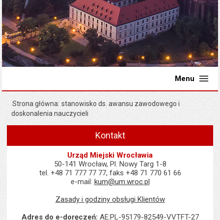
Menu
Strona główna
stanowisko ds. awansu zawodowego i
doskonalenia nauczycieli
Kontakt
Urząd Miejski Wrocławia
50-141 Wrocław, Pl. Nowy Targ 1-8
tel. +48 71 777 77 77, faks +48 71 770 61 66
e-mail:
kum@um.wroc.pl
Zasady i godziny obsługi Klientów
Adres do e-doręczeń:
AE:PL-95179-82549-VVTFT-27