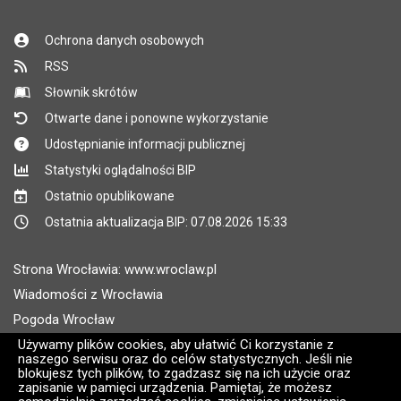
Ochrona danych osobowych
RSS
Słownik skrótów
Otwarte dane i ponowne wykorzystanie
Udostępnianie informacji publicznej
Statystyki oglądalności BIP
Ostatnio opublikowane
Ostatnia aktualizacja BIP: 07.08.2026 15:33
Strona Wrocławia: www.wroclaw.pl
Wiadomości z Wrocławia
Pogoda Wrocław
Rozkłady jazdy MPK Wrocław
Używamy plików cookies, aby ułatwić Ci korzystanie z
naszego serwisu oraz do celów statystycznych. Jeśli nie
Administratorem wroclaw.pl jest: ARAW
blokujesz tych plików, to zgadzasz się na ich użycie oraz
zapisanie w pamięci urządzenia. Pamiętaj, że możesz