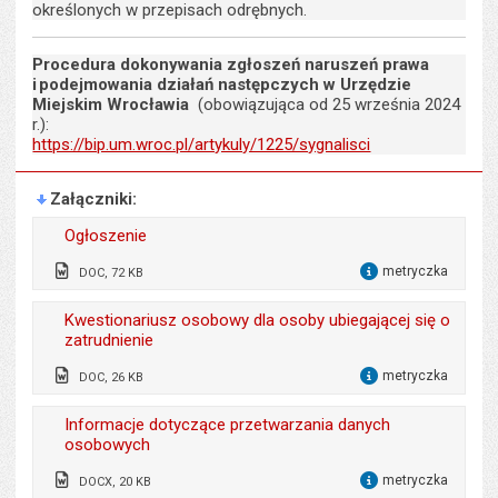
określonych w przepisach odrębnych.
Procedura dokonywania zgłoszeń naruszeń prawa
i podejmowania działań następczych w Urzędzie
Miejskim Wrocławia
(obowiązująca od 25 września 2024
r.):
https://bip.um.wroc.pl/artykuly/1225/sygnalisci
Załączniki
Ogłoszenie
metryczka
DOC, 72 KB
dla 
Odpowiedzialny za treść:
Ewa Szczęch, Alicja
Kwestionariusz osobowy dla osoby ubiegającej się o
Bogusz
zatrudnienie
Data wytworzenia:
12.09.2025
metryczka
DOC, 26 KB
dla 
Opublikował w BIP:
Monika Florczak
Wytworzył:
Alicja Bogusz
Informacje dotyczące przetwarzania danych
Data opublikowania:
12.09.2025 14:31
osobowych
Data wytworzenia:
17.06.2019
Liczba pobrań:
469
metryczka
DOCX, 20 KB
Opublikował w BIP:
Monika Florczak
dla 