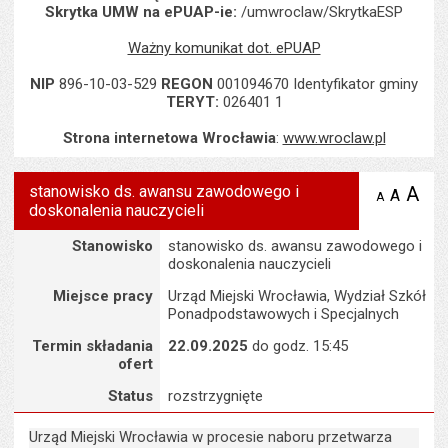
Skrytka UMW na ePUAP-ie:
/umwroclaw/SkrytkaESP
Ważny komunikat dot. ePUAP
NIP
896-10-03-529
REGON
001094670 Identyfikator gminy
TERYT:
026401 1
Strona internetowa Wrocławia
:
www.wroclaw.pl
stanowisko ds. awansu zawodowego i
A
po
A
domyś
A
zmniejsz
doskonalenia nauczycieli
tekst na
wielk
te
stronie
tekstu
Szczegóły
s
Stanowisko
stanowisko ds. awansu zawodowego i
stron
doskonalenia nauczycieli
Miejsce pracy
Urząd Miejski Wrocławia, Wydział Szkół
Ponadpodstawowych i Specjalnych
Termin składania
22.09.2025
do godz. 15:45
ofert
Status
rozstrzygnięte
Urząd Miejski Wrocławia w procesie naboru przetwarza