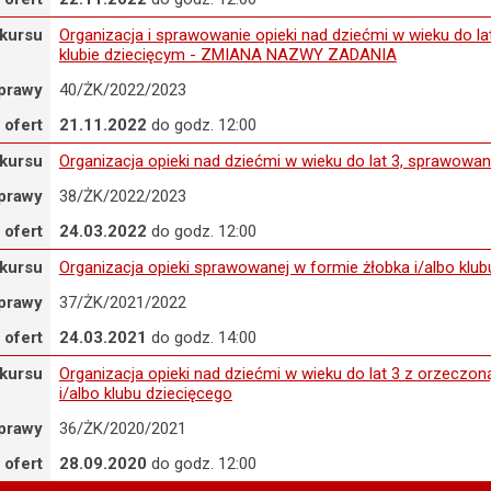
rganizacja i sprawowanie opieki nad dziećmi w wieku do lat 3 z o
kursu
Organizacja i sprawowanie opieki nad dziećmi w wieku do la
klubie dziecięcym - ZMIANA NAZWY ZADANIA
prawy
40/ŻK/2022/2023
 ofert
21.11.2022
do godz. 12:00
rganizacja opieki nad dziećmi w wieku do lat 3, sprawowanej w formi
kursu
Organizacja opieki nad dziećmi w wieku do lat 3, sprawowan
prawy
38/ŻK/2022/2023
 ofert
24.03.2022
do godz. 12:00
rganizacja opieki sprawowanej w formie żłobka i/albo klubu dziecięc
kursu
Organizacja opieki sprawowanej w formie żłobka i/albo klub
prawy
37/ŻK/2021/2022
 ofert
24.03.2021
do godz. 14:00
rganizacja opieki nad dziećmi w wieku do lat 3 z orzeczoną niepełn
kursu
Organizacja opieki nad dziećmi w wieku do lat 3 z orzeczo
i/albo klubu dziecięcego
prawy
36/ŻK/2020/2021
 ofert
28.09.2020
do godz. 12:00