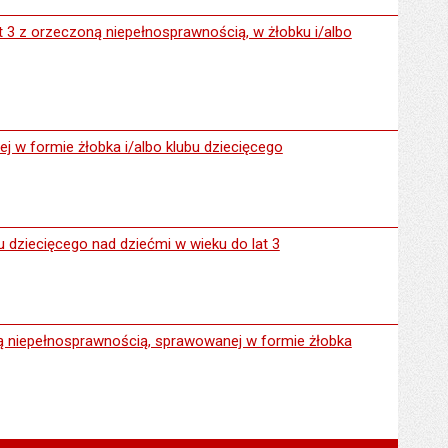
rzeczoną niepełnosprawnością, w żłobku i/albo klubie dziecięcym 
t 3 z orzeczoną niepełnosprawnością, w żłobku i/albo
e żłobka i/albo klubu dziecięcego
ej w formie żłobka i/albo klubu dziecięcego
ego nad dziećmi w wieku do lat 3
u dziecięcego nad dziećmi w wieku do lat 3
osprawnością, sprawowanej w formie żłobka i/albo klubu dziecięceg
ną niepełnosprawnością, sprawowanej w formie żłobka