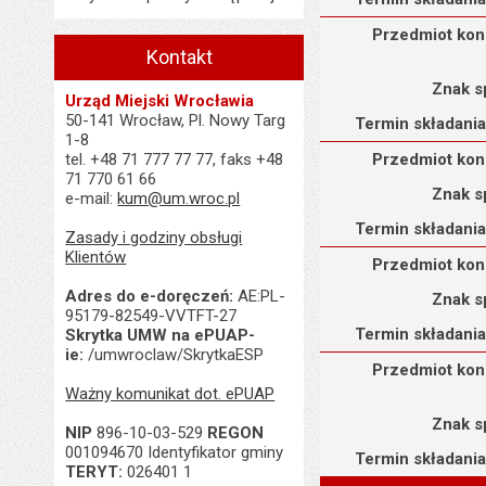
Przedmiot konkursu : O
Przedmiot kon
Kontakt
Znak s
Urząd Miejski Wrocławia
50-141 Wrocław, Pl. Nowy Targ
Termin składania
1-8
Przedmiot konkursu : O
tel. +48 71 777 77 77, faks +48
Przedmiot kon
71 770 61 66
Znak s
e-mail:
kum@um.wroc.pl
Termin składania
Zasady i godziny obsługi
Przedmiot konkursu : O
Klientów
Przedmiot kon
Adres do e-doręczeń:
AE:PL-
Znak s
95179-82549-VVTFT-27
Termin składania
Skrytka UMW na ePUAP-
ie:
/umwroclaw/SkrytkaESP
Przedmiot konkursu : O
Przedmiot kon
Ważny komunikat dot. ePUAP
Znak s
NIP
896-10-03-529
REGON
001094670 Identyfikator gminy
Termin składania
TERYT:
026401 1