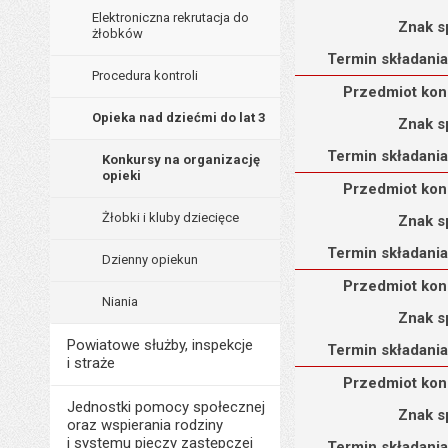
Elektroniczna rekrutacja do
Znak s
żłobków
Termin składania
Procedura kontroli
Przedmiot konkursu : O
Przedmiot kon
Opieka nad dziećmi do lat 3
Znak s
Termin składania
Konkursy na organizację
opieki
Przedmiot konkursu : O
Przedmiot kon
Żłobki i kluby dziecięce
Znak s
Termin składania
Dzienny opiekun
Przedmiot konkursu : O
Przedmiot kon
Niania
Znak s
Powiatowe służby, inspekcje
Termin składania
i straże
Przedmiot konkursu : O
Przedmiot kon
Jednostki pomocy społecznej
Znak s
oraz wspierania rodziny
i systemu pieczy zastępczej
Termin składania