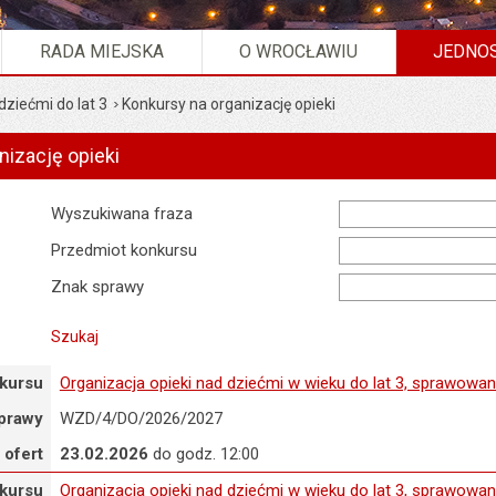
RADA MIEJSKA
O WROCŁAWIU
JEDNOS
dziećmi do lat 3
Konkursy na organizację opieki
nizację opieki
Wyszukiwarka
Wyszukiwana fraza
Przedmiot konkursu
Znak sprawy
rganizacja opieki nad dziećmi w wieku do lat 3, sprawowanej przez 
kursu
Organizacja opieki nad dziećmi w wieku do lat 3, sprawowa
prawy
WZD/4/DO/2026/2027
 ofert
23.02.2026
do godz. 12:00
rganizacja opieki nad dziećmi w wieku do lat 3, sprawowanej przez 
kursu
Organizacja opieki nad dziećmi w wieku do lat 3, sprawowa