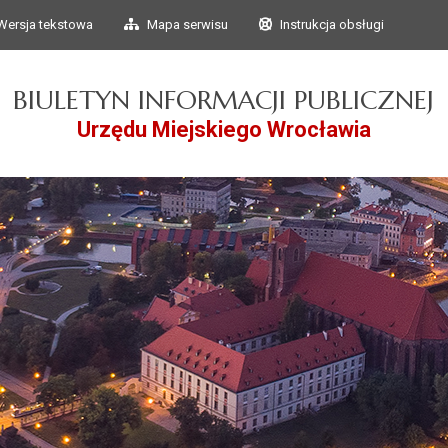
Przejdź do głównego
Przejdź do treści
Wersja tekstowa
Mapa serwisu
Instrukcja obsługi
menu
BIULETYN INFORMACJI PUBLICZNEJ
Urzędu Miejskiego Wrocławia