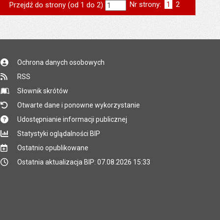
Nr strony:
Strona
1
Strona
2
Przejdź do strony (od 1 do 2)
st
następna
Ochrona danych osobowych
RSS
Słownik skrótów
Otwarte dane i ponowne wykorzystanie
Udostępnianie informacji publicznej
Statystyki oglądalności BIP
Ostatnio opublikowane
Ostatnia aktualizacja BIP: 07.08.2026 15:33