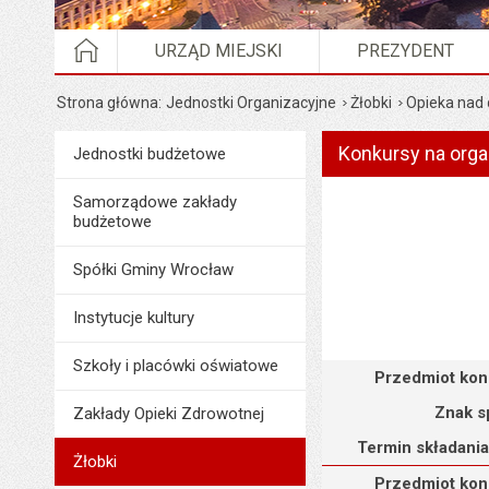
STRONA GŁÓWNA
URZĄD MIEJSKI
PREZYDENT
Strona główna
Jednostki Organizacyjne
Żłobki
Opieka nad 
Konkursy na orga
Menu
Jednostki budżetowe
Jednostki Organizacyjne
Samorządowe zakłady
budżetowe
Spółki Gminy Wrocław
Instytucje kultury
Szkoły i placówki oświatowe
Przedmiot konkursu : O
Przedmiot kon
Znak s
Zakłady Opieki Zdrowotnej
Termin składania
Żłobki
Przedmiot konkursu : O
Przedmiot kon