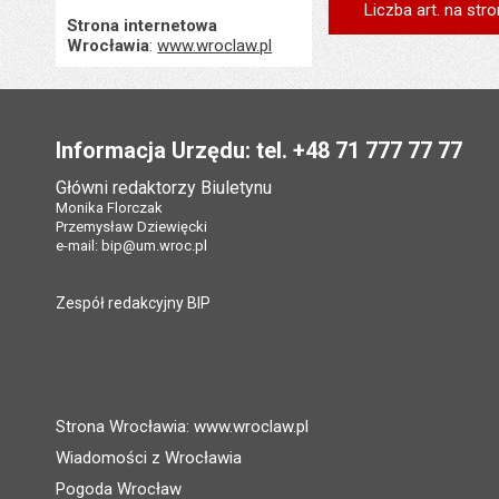
Liczba art. na stro
Strona internetowa
Wrocławia
:
www.wroclaw.pl
Stopka
Informacja Urzędu: tel. +48 71 777 77 77
Główni redaktorzy Biuletynu
Monika Florczak
Przemysław Dziewięcki
e-mail:
bip@um.wroc.pl
Zespół redakcyjny BIP
Strona Wrocławia: www.wroclaw.pl
Wiadomości z Wrocławia
Pogoda Wrocław