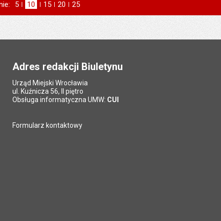
nie:
Pokaż
5
elementów na stronie
Pokaż
10
elementów
Pokaż
15
elementów
Pokaż
20
elementów
Pokaż
25
elementów
na stronie
na stronie
na stronie
na stronie
Adres redakcji Biuletynu
Urząd Miejski Wrocławia
ul. Kuźnicza 56, II piętro
Obsługa informatyczna UMW:
CUI
Formularz kontaktowy