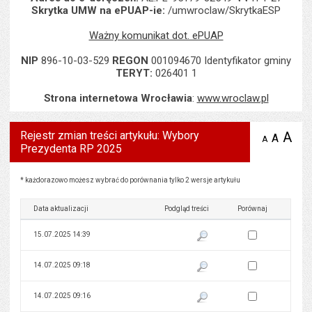
Skrytka UMW na ePUAP-ie:
/umwroclaw/SkrytkaESP
Ważny komunikat dot. ePUAP
NIP
896-10-03-529
REGON
001094670 Identyfikator gminy
TERYT:
026401 1
Strona internetowa Wrocławia
:
www.wroclaw.pl
Rejestr zmian treści artykułu: Wybory
A
po
A
domyś
A
zmniejsz
Prezydenta RP 2025
tekst na
wielk
te
stronie
tekstu
s
stron
Rejestr zmian treści artykułu: Wybory Prezydenta RP 2025
* każdorazowo możesz wybrać do porównania tylko 2 wersje artykułu
Data aktualizacji
Podgląd treści
Porównaj
Zaznacz wersję do 
15.07.2025 14:39
Pokaż podgląd wersji z dnia 15
Zaznacz wersję do 
14.07.2025 09:18
Pokaż podgląd wersji z dnia 14
Zaznacz wersję do 
14.07.2025 09:16
Pokaż podgląd wersji z dnia 14