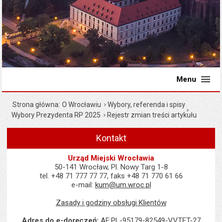
Menu
Strona główna
O Wrocławiu
Wybory, referenda i spisy
Wybory Prezydenta RP 2025
Rejestr zmian treści artykułu
Kontakt
Urząd Miejski Wrocławia
50-141 Wrocław, Pl. Nowy Targ 1-8
tel. +48 71 777 77 77, faks +48 71 770 61 66
e-mail:
kum@um.wroc.pl
Zasady i godziny obsługi Klientów
Adres do e-doręczeń:
AE:PL-95179-82549-VVTFT-27