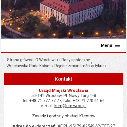
Menu
Strona główna
O Wrocławiu
Rady społeczne
Wrocławska Rada Kobiet
Rejestr zmian treści artykułu
Kontakt
Urząd Miejski Wrocławia
50-141 Wrocław, Pl. Nowy Targ 1-8
tel. +48 71 777 77 77, faks +48 71 770 61 66
e-mail:
kum@um.wroc.pl
Zasady i godziny obsługi Klientów
Adres do e-doręczeń:
AE:PL-95179-82549-VVTFT-27