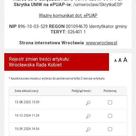
Skrytka UMW na ePUAP-ie:
/umwroclaw/SkrytkaESP
Ważny komunikat dot. ePUAP
NIP
896-10-03-529
REGON
001094670 Identyfikator gminy
TERYT:
026401 1
Strona internetowa Wrocławia
:
www.wroclaw.pl
Rejestr zmian treści artykułu:
A
po
A
domyś
A
zmniejsz
Wrocławska Rada Kobiet
tekst na
wielk
te
stronie
tekstu
s
stron
Rejestr zmian treści artykułu: Wrocławska Rada Kobiet
* każdorazowo możesz wybrać do porównania tylko 2 wersje artykułu
Data aktualizacji
Podgląd treści
Porównaj
Zaznacz wersję do 
13.08.2025 13:39
Pokaż podgląd wersji z dnia 13
Zaznacz wersję do 
10.12.2024 11:24
Pokaż podgląd wersji z dnia 10
Zaznacz wersję do 
10.09.2024 14:54
Pokaż podgląd wersji z dnia 10