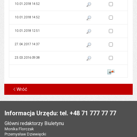
Zaznacz wersję do 
10.01.2018 14:52
Pokaż podgląd wersji z dnia 10
Zaznacz wersję do 
10.01.2018 14:52
Pokaż podgląd wersji z dnia 10
Zaznacz wersję do 
10.01.2018 12:51
Pokaż podgląd wersji z dnia 10
Zaznacz wersję do 
27.04.2017 14:37
Pokaż podgląd wersji z dnia 27
Zaznacz wersję do 
23.03.2016 09:38
Pokaż podgląd wersji z dnia 23
Porównaj
Wróć
Stopka
Informacja Urzędu: tel. +48 71 777 77 77
Główni redaktorzy Biuletynu
Monika Florczak
Przemysław Dziewięcki