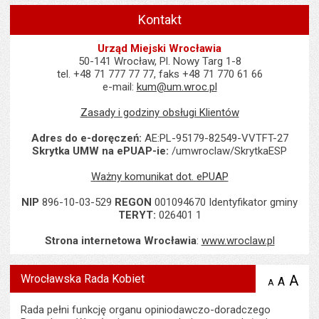
Kontakt
Urząd Miejski Wrocławia
50-141 Wrocław, Pl. Nowy Targ 1-8
tel. +48 71 777 77 77, faks +48 71 770 61 66
e-mail:
kum@um.wroc.pl
Zasady i godziny obsługi Klientów
Adres do e-doręczeń:
AE:PL-95179-82549-VVTFT-27
Skrytka UMW na ePUAP-ie:
/umwroclaw/SkrytkaESP
Ważny komunikat dot. ePUAP
NIP
896-10-03-529
REGON
001094670 Identyfikator gminy
TERYT:
026401 1
Strona internetowa Wrocławia
:
www.wroclaw.pl
Wrocławska Rada Kobiet
A
po
A
domyś
A
zmniejsz
tekst na
wielk
te
stronie
tekstu
Rada pełni funkcję organu opiniodawczo-doradczego
s