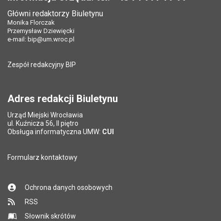
Data opublikowania:
23.03.2016 09:38
Główni redaktorzy Biuletynu
Pole wymagane
Tytuł e-maila
*
Monika Florczak
Ostatnio zaktualizował:
Monika Florczak
Przemysław Dziewięcki
Data ostatniej aktualizacji:
13.08.2025 13:39
e-mail:
bip@um.wroc.pl
Pole wymagane
Adres e-mail znajomego
*
Liczba wyświetleń:
4936
Zespół redakcyjny BIP
Pytanie antyspamowe
Podaj słownie
Pole wymagane
wynik działania: 5 plus 7
*
Adres redakcji Biuletynu
Urząd Miejski Wrocławia
*
ul. Kuźnicza 56, II piętro
Pole wymagane
Obsługa informatyczna UMW:
CUI
Formularz kontaktowy
Ochrona danych osobowych
RSS
Słownik skrótów