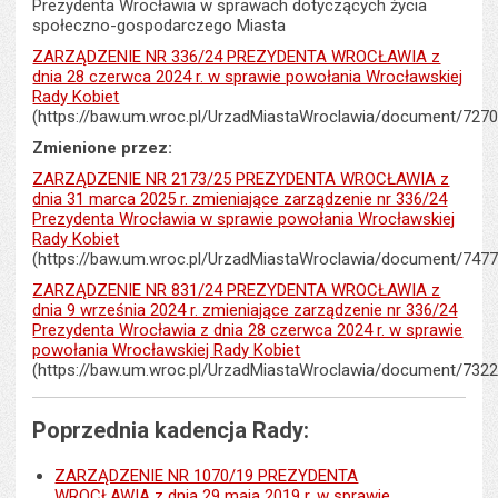
stron
Prezydenta Wrocławia w sprawach dotyczących życia
społeczno-gospodarczego Miasta
ZARZĄDZENIE NR 336/24 PREZYDENTA WROCŁAWIA z
dnia 28 czerwca 2024 r. w sprawie powołania Wrocławskiej
Rady Kobiet
(https://baw.um.wroc.pl/UrzadMiastaWroclawia/document/7270
Zmienione przez:
ZARZĄDZENIE NR 2173/25 PREZYDENTA WROCŁAWIA z
dnia 31 marca 2025 r. zmieniające zarządzenie nr 336/24
Prezydenta Wrocławia w sprawie powołania Wrocławskiej
Rady Kobiet
(https://baw.um.wroc.pl/UrzadMiastaWroclawia/document/7477
ZARZĄDZENIE NR 831/24 PREZYDENTA WROCŁAWIA z
dnia 9 września 2024 r. zmieniające zarządzenie nr 336/24
Prezydenta Wrocławia z dnia 28 czerwca 2024 r. w sprawie
powołania Wrocławskiej Rady Kobiet
(https://baw.um.wroc.pl/UrzadMiastaWroclawia/document/7322
Poprzednia kadencja Rady:
ZARZĄDZENIE NR 1070/19 PREZYDENTA
WROCŁAWIA z dnia 29 maja 2019 r. w sprawie