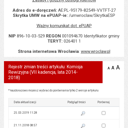
Zasady i godziny obsługi Klientów
Adres do e-doręczeń:
AE:PL-95179-82549-VVTFT-27
Skrytka UMW na ePUAP-ie:
/umwroclaw/SkrytkaESP
Ważny komunikat dot. ePUAP
NIP
896-10-03-529
REGON
001094670 Identyfikator gminy
TERYT:
026401 1
Strona internetowa Wrocławia
:
www.wroclaw.pl
Rejestr zmian treści artykułu: Komisja
A
po
A
domyś
A
zmniejsz
Rewizyjna (VII kadencja, lata 2014-
tekst na
wielk
te
stronie
2018)
tekstu
s
stron
Rejestr zmian treści artykułu: Komisja Rewizyjna (VII kadencja, lata 2014-2018)
* każdorazowo możesz wybrać do porównania tylko 2 wersje artykułu
Data aktualizacji
Podgląd treści
Porównaj
Zaznacz wersję do 
25.03.2019 11:28
Pokaż podgląd wersji z dnia 25
Zaznacz wersję do 
21.11.2018 08:57
Pokaż podgląd wersji z dnia 21