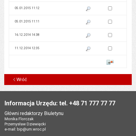
Zaznacz wersję do 
05.01.2015 11:12
Pokaż podgląd wersji z dnia 05
Zaznacz wersję do 
05.01.2015 11:11
Pokaż podgląd wersji z dnia 05
Zaznacz wersję do 
16.12.2014 14:38
Pokaż podgląd wersji z dnia 16
Zaznacz wersję do 
11.12.2014 12:35
Pokaż podgląd wersji z dnia 11
Porównaj
Wróć
Stopka
Informacja Urzędu: tel. +48 71 777 77 77
Główni redaktorzy Biuletynu
Monika Florczak
Przemysław Dziewięcki
e-mail:
bip@um.wroc.pl