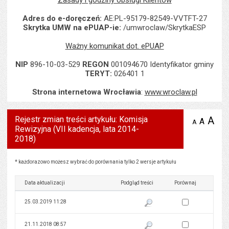
Zasady i godziny obsługi Klientów
Adres do e-doręczeń:
AE:PL-95179-82549-VVTFT-27
Skrytka UMW na ePUAP-ie:
/umwroclaw/SkrytkaESP
Ważny komunikat dot. ePUAP
NIP
896-10-03-529
REGON
001094670 Identyfikator gminy
TERYT:
026401 1
Strona internetowa Wrocławia
:
www.wroclaw.pl
Rejestr zmian treści artykułu: Komisja
A
po
A
domyś
A
zmniejsz
Rewizyjna (VII kadencja, lata 2014-
tekst na
wielk
te
stronie
2018)
tekstu
s
stron
Rejestr zmian treści artykułu: Komisja Rewizyjna (VII kadencja, lata 2014-2018)
* każdorazowo możesz wybrać do porównania tylko 2 wersje artykułu
Data aktualizacji
Podgląd treści
Porównaj
Zaznacz wersję do 
25.03.2019 11:28
Pokaż podgląd wersji z dnia 25
Zaznacz wersję do 
21.11.2018 08:57
Pokaż podgląd wersji z dnia 21