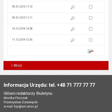
Zaznacz wersję do 
05.01.2015 11:12
Pokaż podgląd wersji z dnia 05
Zaznacz wersję do 
05.01.2015 11:11
Pokaż podgląd wersji z dnia 05
Zaznacz wersję do 
16.12.2014 14:38
Pokaż podgląd wersji z dnia 16
Zaznacz wersję do 
11.12.2014 12:35
Pokaż podgląd wersji z dnia 11
Porównaj
Wróć
Stopka
Informacja Urzędu: tel. +48 71 777 77 77
Główni redaktorzy Biuletynu
Monika Florczak
Przemysław Dziewięcki
e-mail:
bip@um.wroc.pl