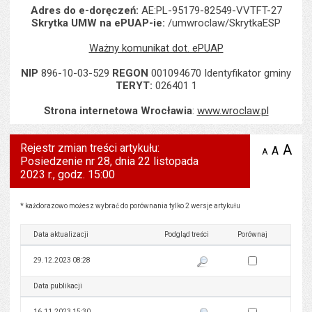
Adres do e-doręczeń:
AE:PL-95179-82549-VVTFT-27
Skrytka UMW na ePUAP-ie:
/umwroclaw/SkrytkaESP
Ważny komunikat dot. ePUAP
NIP
896-10-03-529
REGON
001094670 Identyfikator gminy
TERYT:
026401 1
Strona internetowa Wrocławia
:
www.wroclaw.pl
Rejestr zmian treści artykułu:
A
po
A
domyś
A
zmniejsz
Posiedzenie nr 28, dnia 22 listopada
tekst na
wielk
te
stronie
2023 r., godz. 15:00
tekstu
s
stron
Rejestr zmian treści artykułu: Posiedzenie nr 28, dnia 22 listopada 2023 r., godz. 15:00
* każdorazowo możesz wybrać do porównania tylko 2 wersje artykułu
Data aktualizacji
Podgląd treści
Porównaj
Zaznacz wersję do 
29.12.2023 08:28
Pokaż podgląd wersji z dnia 29
Data publikacji
Podgląd treści
Porównaj
Zaznacz wersję do 
16.11.2023 15:30
Pokaż podgląd wersji z dnia 16