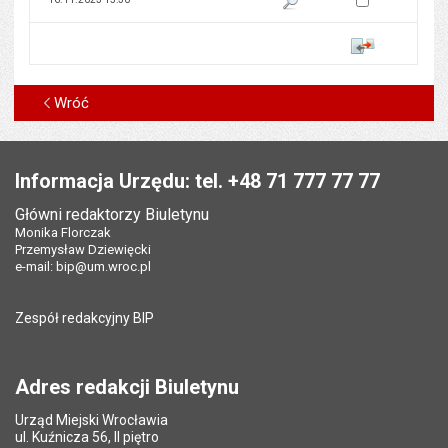
Porównaj
Wróć
Stopka
Informacja Urzędu: tel. +48 71 777 77 77
Główni redaktorzy Biuletynu
Monika Florczak
Przemysław Dziewięcki
e-mail:
bip@um.wroc.pl
Zespół redakcyjny BIP
Adres redakcji Biuletynu
Urząd Miejski Wrocławia
ul. Kuźnicza 56, II piętro