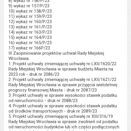
8) wykaz nr 156/P/23
9) wykaz nr 157/P/23
10) wykaz nr 158/P/23
11) wykaz nr 159/P/23
12) wykaz nr 160/P/23
13) wykaz nr 161/P/23
14) wykaz nr 163/P/23
15) wykaz nr 164/P/23
16) wykaz nr 165/P/23
17) wykaz nr 166P/23
III Zaopiniowanie projektów uchwał Rady Miejskiej
Wrocławia
1. Projekt uchwały zmieniającej uchwałę nr LXII/1620/22
Rady Miejskiej Wrocławia w sprawie budżetu Miasta na
2023 rok - druk nr 2086/23
2. Projekt uchwały zmieniającej uchwałę nr LXII/1621/22
Rady Miejskiej Wrocławia w sprawie przyjęcia wieloletniej
prognozy finansowej Miasta - druk nr 2087/23
3. Projekt uchwały w sprawie wysokości stawek podatku
od nieruchomości - druk nr 2088/23
4. Projekt uchwały w sprawie wysokości stawek podatku
od środków transportowych - druk nr 2089/23
5. Projekt uchwały zmieniającej uchwałę nr XIII/316/19
Rady Miejskiej Wrocławia w sprawie zwolnień od podatku
od nieruchomości budynków lub ich części podłączonych