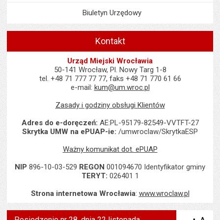
Biuletyn Urzędowy
Kontakt
Urząd Miejski Wrocławia
50-141 Wrocław, Pl. Nowy Targ 1-8
tel. +48 71 777 77 77, faks +48 71 770 61 66
e-mail:
kum@um.wroc.pl
Zasady i godziny obsługi Klientów
Adres do e-doręczeń:
AE:PL-95179-82549-VVTFT-27
Skrytka UMW na ePUAP-ie:
/umwroclaw/SkrytkaESP
Ważny komunikat dot. ePUAP
NIP
896-10-03-529
REGON
001094670 Identyfikator gminy
TERYT:
026401 1
Strona internetowa Wrocławia
:
www.wroclaw.pl
Posiedzenie nr 28, dnia 22 listopada