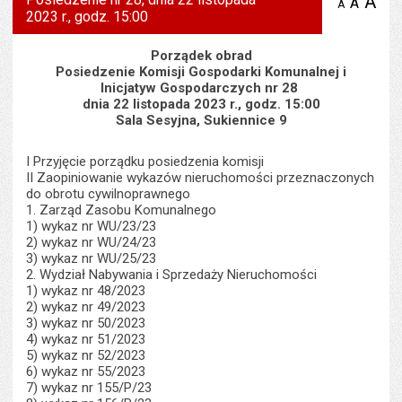
A
po
A
domyś
A
zmniejsz
2023 r., godz. 15:00
tekst na
wielk
te
stronie
tekstu
s
stron
Porządek obrad
Posiedzenie Komisji Gospodarki Komunalnej i
Inicjatyw Gospodarczych nr 28
dnia 22 listopada 2023 r., godz. 15:00
Sala Sesyjna, Sukiennice 9
I Przyjęcie porządku posiedzenia komisji
II Zaopiniowanie wykazów nieruchomości przeznaczonych
do obrotu cywilnoprawnego
1. Zarząd Zasobu Komunalnego
1) wykaz nr WU/23/23
2) wykaz nr WU/24/23
3) wykaz nr WU/25/23
2. Wydział Nabywania i Sprzedaży Nieruchomości
1) wykaz nr 48/2023
2) wykaz nr 49/2023
3) wykaz nr 50/2023
4) wykaz nr 51/2023
5) wykaz nr 52/2023
6) wykaz nr 55/2023
7) wykaz nr 155/P/23