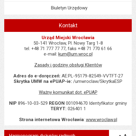
Biuletyn Urzędowy
Kontakt
Urząd Miejski Wrocławia
50-141 Wrocław, Pl. Nowy Targ 1-8
tel. +48 71 777 77 77, faks +48 71 770 61 66
e-mail:
kum@um.wroc.pl
Zasady i godziny obsługi Klientów
Adres do e-doręczeń:
AE:PL-95179-82549-VVTFT-27
Skrytka UMW na ePUAP-ie:
/umwroclaw/SkrytkaESP
Ważny komunikat dot. ePUAP
NIP
896-10-03-529
REGON
001094670 Identyfikator gminy
TERYT:
026401 1
Strona internetowa Wrocławia
:
www.wroclaw.pl
Harmonogram dyżurów radnych