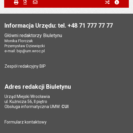
Odpowiedzialny za treść:
Marcin Szeloch
Drukuj
Zapisz do PDF
Powiadom znajomego
poprzednie w
metryc
Powiadom znajomego
Pole wymagane
Twoje imię i nazwisko
*
Data wytworzenia:
07.12.2018
Stopka
Opublikował w BIP:
Monika Florczak
Pole wymagane
Twój adres e-mail
*
Informacja Urzędu: tel. +48 71 777 77 77
Data opublikowania:
07.12.2018 13:38
Główni redaktorzy Biuletynu
Pole wymagane
Tytuł e-maila
*
Monika Florczak
Ostatnio zaktualizował:
Justyna Gaczyńska
Przemysław Dziewięcki
Data ostatniej aktualizacji:
09.04.2024 08:46
e-mail:
bip@um.wroc.pl
Pole wymagane
Adres e-mail znajomego
*
Liczba wyświetleń:
13780
Zespół redakcyjny BIP
Pytanie antyspamowe
Podaj słownie
Pole wymagane
wynik działania: 5 plus 7
*
Adres redakcji Biuletynu
Urząd Miejski Wrocławia
*
ul. Kuźnicza 56, II piętro
Pole wymagane
Obsługa informatyczna UMW:
CUI
Formularz kontaktowy