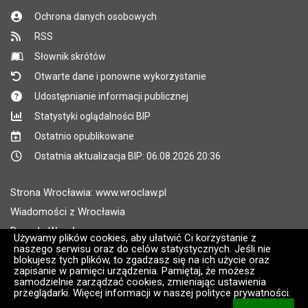
Ochrona danych osobowych
RSS
Słownik skrótów
Otwarte dane i ponowne wykorzystanie
Udostępnianie informacji publicznej
Statystyki oglądalności BIP
Ostatnio opublikowane
Ostatnia aktualizacja BIP: 06.08.2026 20:36
Strona Wrocławia: www.wroclaw.pl
Wiadomości z Wrocławia
Pogoda Wrocław
Używamy plików cookies, aby ułatwić Ci korzystanie z
naszego serwisu oraz do celów statystycznych. Jeśli nie
Rozkłady jazdy MPK Wrocław
blokujesz tych plików, to zgadzasz się na ich użycie oraz
Administratorem wroclaw.pl jest: ARAW
zapisanie w pamięci urządzenia. Pamiętaj, że możesz
samodzielnie zarządzać cookies, zmieniając ustawienia
przeglądarki. Więcej informacji w naszej polityce prywatności.
Wersja systemu: 2.8.30.09