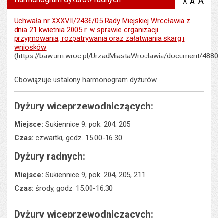
A
po
A
domyś
A
zmniejsz
tekst na
wielk
te
stronie
tekstu
Uchwała nr XXXVII/2436/05 Rady Miejskiej Wrocławia z
s
stron
dnia 21 kwietnia 2005 r. w sprawie organizacji
przyjmowania, rozpatrywania oraz załatwiania skarg i
wniosków
(https://baw.um.wroc.pl/UrzadMiastaWroclawia/document/4880
Obowiązuje ustalony harmonogram dyżurów.
Dyżury wiceprzewodniczących:
Miejsce:
Sukiennice 9, pok. 204, 205
Czas:
czwartki, godz. 15.00-16.30
Dyżury radnych:
Miejsce:
Sukiennice 9, pok. 204, 205, 211
Czas:
środy, godz. 15.00-16.30
Dyżury wiceprzewodniczących: