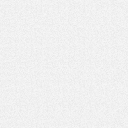
Pole wymagane
wynik działania: 16 minus 9
lizacji:
28.11.2022 13:25
163
*
Pole wymagane