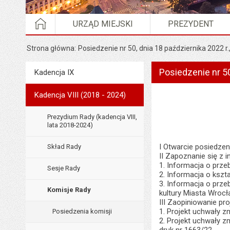
STRONA GŁÓWNA
URZĄD MIEJSKI
PREZYDENT
Strona główna
Posiedzenie nr 50, dnia 18 października 2022 r.
Posiedzenie nr 50
Menu
Kadencja IX
Rada Miejska
Kadencja VIII (2018 - 2024)
Prezydium Rady (kadencja VIII,
lata 2018-2024)
I Otwarcie posiedze
Skład Rady
II Zapoznanie się z 
1. Informacja o prze
Sesje Rady
2. Informacja o kszt
3. Informacja o prz
Komisje Rady
kultury Miasta Wrocł
III Zaopiniowanie pr
1. Projekt uchwały z
Posiedzenia komisji
2. Projekt uchwały z