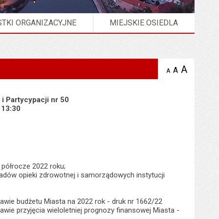
TKI ORGANIZACYJNE
MIEJSKIE OSIEDLA
A
powię
A
domyślna
A
zmniejsz
tekst na
wielkość
tekst 
stronie
tekstu na
stron
stronie
i Partycypacji nr 50
. 13:30
I półrocze 2022 roku;
adów opieki zdrowotnej i samorządowych instytucji
rawie budżetu Miasta na 2022 rok - druk nr 1662/22
awie przyjęcia wieloletniej prognozy finansowej Miasta -