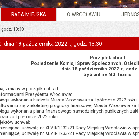
RADA MIEJSKA
O WROCŁAWIU
JEDNOS
, godz. 13:30
, dnia 18 października 2022 r., godz. 13:30
Porządek obrad
Posiedzenie Komisji Spraw Społecznych, Osiedli 
dnia 18 października 2022 r., godz
tryb online MS Teams
nia, zmiany w porządku obrad
informacjami Prezydenta Wrocławia:
biegu wykonania budżetu Miasta Wrocławia za I półrocze 2022 roku;
ałtowaniu się wieloletniej prognozy finansowej Miasta Wrocławia za 
ebiegu wykonania planu finansowego samodzielnych publicznych zakł
awia za I półrocze 2022 roku.
ojektów uchwał:
mieniającej uchwałę nr XLVII/1232/21 Rady Miejskiej Wrocławia w sp
mieniającej uchwałę nr XLVII/1233/21 Rady Miejskiej Wrocławia w spr