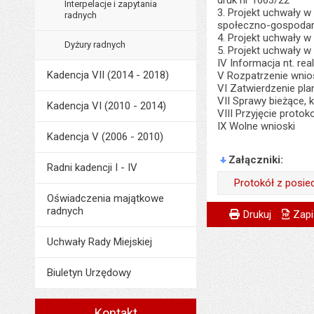
druk nr 1663/22
Interpelacje i zapytania
3. Projekt uchwały w
radnych
społeczno-gospodarc
4. Projekt uchwały 
Dyżury radnych
5. Projekt uchwały 
IV Informacja nt. r
Kadencja VII (2014 - 2018)
V Rozpatrzenie wnio
VI Zatwierdzenie pla
VII Sprawy bieżące,
Kadencja VI (2010 - 2014)
VIII Przyjęcie protok
IX Wolne wnioski
Kadencja V (2006 - 2010)
Załączniki
Radni kadencji I - IV
Protokół z posie
Oświadczenia majątkowe
Wytworzył:
Metryczka
Powiadom znajome
radnych
Wytworzył:
Drukuj
Zapi
Data wytworzenia:
Data wytworzenia:
Uchwały Rady Miejskiej
Opublikował w BIP
Opublikował w BIP
Biuletyn Urzędowy
Data opublikowani
Data opublikowani
Liczba pobrań:
Ostatnio zaktualiz
Kontakt