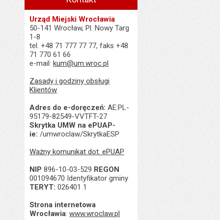
Data ostatniej aktua
Urząd Miejski Wrocławia
Liczba wyświetleń:
50-141 Wrocław, Pl. Nowy Targ
1-8
tel. +48 71 777 77 77, faks +48
71 770 61 66
e-mail:
kum@um.wroc.pl
Zasady i godziny obsługi
Klientów
Adres do e-doręczeń:
AE:PL-
95179-82549-VVTFT-27
Skrytka UMW na ePUAP-
ie:
/umwroclaw/SkrytkaESP
Ważny komunikat dot. ePUAP
NIP
896-10-03-529
REGON
001094670 Identyfikator gminy
TERYT:
026401 1
Strona internetowa
Wrocławia
:
www.wroclaw.pl