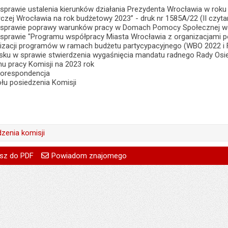
 sprawie ustalenia kierunków działania Prezydenta Wrocławia w rok
zej Wrocławia na rok budżetowy 2023” - druk nr 1585A/22 (II czyta
w sprawie poprawy warunków pracy w Domach Pomocy Społecznej we
w sprawie "Programu współpracy Miasta Wrocławia z organizacjami p
ealizacji programów w ramach budżetu partycypacyjnego (WBO 2022 i 
sku w sprawie stwierdzenia wygaśnięcia mandatu radnego Rady Osi
nu pracy Komisji na 2023 rok
 korespondencja
ołu posiedzenia Komisji
dzenia komisji
Magdalena Razik-Trziszka
go
Powiadom znajomego
Pole wymagane
Twoje imię i nazwisko
Magdalena Razik-Trziszka
sz do PDF
Powiadom znajomego
22.11.2022
Pole wymagane
Twój adres e-mail
13.10.2022
:
Justyna Gaczyńska
Pole wymagane
Tytuł e-maila
:
Justyna Gaczyńska
a:
28.11.2022 13:25
Pole wymagane
Adres e-mail znajomego
a:
14.10.2022 09:34
84
Pytanie antyspamowe
Podaj słownie
ował:
Justyna Gaczyńska