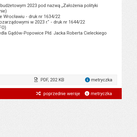
u budżetowym 2023 pod nazwą „Założenia polityki
nie)
 Wrocławiu - druk nr 1634/22
ozarządowymi w 2023 r." - druk nr 1644/22
FO)
edla Gądów-Popowice Płd. Jacka Roberta Cieleckiego
PDF, 202 KB
metryczka
dla załącz
*
poprzednie wersje
metryczka
*
*
*
*