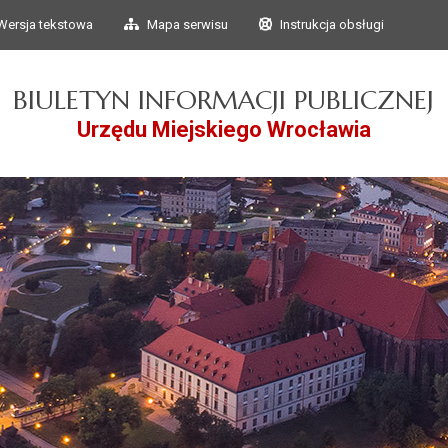
Przejdź do głównego
Przejdź do treści
Wersja tekstowa
Mapa serwisu
Instrukcja obsługi
menu
BIULETYN INFORMACJI PUBLICZNEJ
Urzędu Miejskiego Wrocławia