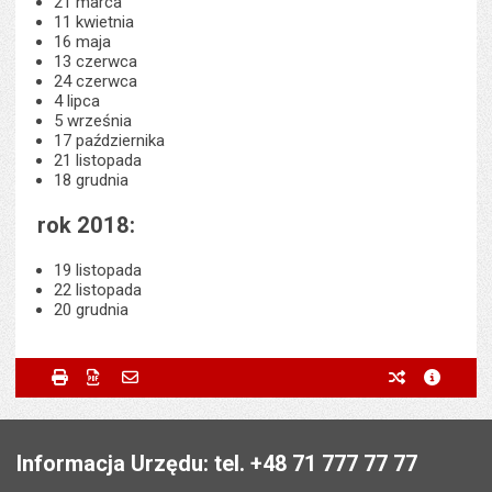
21 marca
11 kwietnia
16 maja
13 czerwca
24 czerwca
4 lipca
5 września
17 października
21 listopada
18 grudnia
rok 2018:
19 listopada
22 listopada
20 grudnia
Metryczka
Powiadom znajomego
Odpowiedzialny za treść:
Marcin Szeloch
Drukuj
Zapisz do PDF
Powiadom znajomego
poprzednie w
metryc
Powiadom znajomego
Pole wymagane
Twoje imię i nazwisko
*
Data wytworzenia:
27.11.2018
Stopka
Opublikował w BIP:
Marta Kolibska
Pole wymagane
Twój adres e-mail
*
Informacja Urzędu: tel. +48 71 777 77 77
Data opublikowania:
27.11.2018 08:35