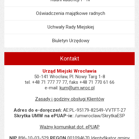
Oświadczenia majątkowe radnych
Uchwały Rady Miejskiej
Biuletyn Urzędowy
Kontakt
Urząd Miejski Wrocławia
50-141 Wrocław, Pl. Nowy Targ 1-8
tel. +48 71 777 77 77, faks +48 71 770 61 66
e-mail:
kum@um.wroc.pl
Zasady i godziny obsługi Klientów
Adres do e-doręczeń:
AE:PL-95179-82549-VVTFT-27
Skrytka UMW na ePUAP-ie:
/umwroclaw/SkrytkaESP
Ważny komunikat dot. ePUAP
NIP
896-10-03-529
REGON
001094670 Identyfikator gminy