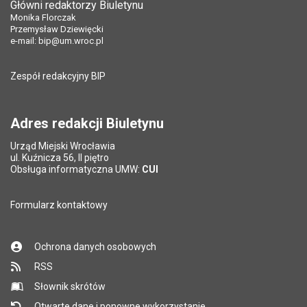
Główni redaktorzy Biuletynu
Pole wymagane
Tytuł e-maila
*
Monika Florczak
Ostatnio zaktualizował:
Justyna Gaczyńska
Przemysław Dziewięcki
Data ostatniej aktualizacji:
23.10.2023 09:08
e-mail:
bip@um.wroc.pl
Pole wymagane
Adres e-mail znajomego
*
Liczba wyświetleń:
46775
Zespół redakcyjny BIP
Pytanie antyspamowe
Podaj słownie
Pole wymagane
wynik działania: 5 plus 7
*
Adres redakcji Biuletynu
Urząd Miejski Wrocławia
*
ul. Kuźnicza 56, II piętro
Pole wymagane
Obsługa informatyczna UMW:
CUI
Formularz kontaktowy
Ochrona danych osobowych
RSS
Słownik skrótów
Otwarte dane i ponowne wykorzystanie