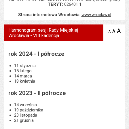
TERYT:
026401 1
Strona internetowa Wrocławia
:
www.wroclaw.pl
Harmonogram sesji Rady Miejskiej
A
po
A
domyś
A
zmniejsz
Wrocławia - VIII kadencja
tekst na
wielk
te
stronie
tekstu
s
stron
rok 2024 - I półrocze
11 stycznia
15 lutego
14 marca
18 kwietnia
rok 2023 - II półrocze
14 września
19 października
23 listopada
21 grudnia