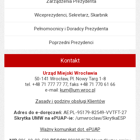
Zarządzenia Prezydenta
Wiceprezydenci, Sekretarz, Skarbnik
Pełnomocnicy i Doradcy Prezydenta
Poprzedni Prezydenci
Kontakt
Urząd Miejski Wrocławia
50-141 Wrocław, Pl. Nowy Targ 1-8
tel. +48 71 777 77 77, faks +48 71 770 61 66
e-mail:
kum@um.wroc.pl
Zasady i godziny obsługi Klientów
Adres do e-doręczeń:
AE:PL-95179-82549-VVTFT-27
Skrytka UMW na ePUAP-ie:
/umwroclaw/SkrytkaESP
Ważny komunikat dot. ePUAP