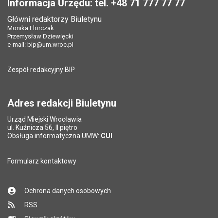
Informacja Urzędu: tel. +48 71 777 77 77
Data opublikowania:
12.05.2026 08:15
Data opublikowania:
12.05.2026 08:15
Główni redaktorzy Biuletynu
Pole wymagane
Liczba pobrań:
Tytuł e-maila
*
39
Monika Florczak
Liczba wyświetleń:
107
Przemysław Dziewięcki
e-mail:
bip@um.wroc.pl
Pole wymagane
Adres e-mail znajomego
*
Zespół redakcyjny BIP
Pytanie antyspamowe
Podaj słownie
Pole wymagane
wynik działania: 16 minus 9
*
Adres redakcji Biuletynu
Urząd Miejski Wrocławia
*
ul. Kuźnicza 56, II piętro
Pole wymagane
Obsługa informatyczna UMW:
CUI
Formularz kontaktowy
Ochrona danych osobowych
RSS