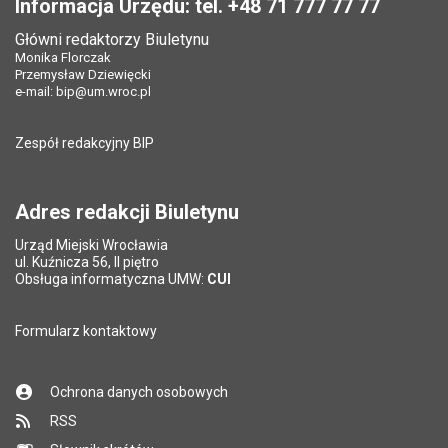
Informacja Urzędu: tel. +48 71 777 77 77
Data opublikowania:
13.03.2026 07:18
Data opublikowania:
13.03.2026 07:18
Główni redaktorzy Biuletynu
Pole wymagane
Liczba pobrań:
Tytuł e-maila
*
94
Monika Florczak
Liczba wyświetleń:
93
Przemysław Dziewięcki
e-mail:
bip@um.wroc.pl
Pole wymagane
Adres e-mail znajomego
*
Zespół redakcyjny BIP
Pytanie antyspamowe
Podaj słownie
Pole wymagane
wynik działania: 5 plus 7
*
Adres redakcji Biuletynu
Urząd Miejski Wrocławia
*
ul. Kuźnicza 56, II piętro
Pole wymagane
Obsługa informatyczna UMW:
CUI
Formularz kontaktowy
Ochrona danych osobowych
RSS