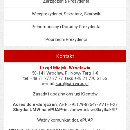
Zarządzenia Prezydenta
Wiceprezydenci, Sekretarz, Skarbnik
Pełnomocnicy i Doradcy Prezydenta
Poprzedni Prezydenci
Kontakt
Urząd Miejski Wrocławia
50-141 Wrocław, Pl. Nowy Targ 1-8
tel. +48 71 777 77 77, faks +48 71 770 61 66
e-mail:
kum@um.wroc.pl
Zasady i godziny obsługi Klientów
Adres do e-doręczeń:
AE:PL-95179-82549-VVTFT-27
Skrytka UMW na ePUAP-ie:
/umwroclaw/SkrytkaESP
Ważny komunikat dot. ePUAP