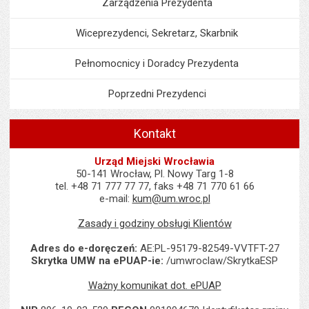
Zarządzenia Prezydenta
Wiceprezydenci, Sekretarz, Skarbnik
Pełnomocnicy i Doradcy Prezydenta
Poprzedni Prezydenci
Kontakt
Urząd Miejski Wrocławia
50-141 Wrocław, Pl. Nowy Targ 1-8
tel. +48 71 777 77 77, faks +48 71 770 61 66
e-mail:
kum@um.wroc.pl
Zasady i godziny obsługi Klientów
Adres do e-doręczeń:
AE:PL-95179-82549-VVTFT-27
Skrytka UMW na ePUAP-ie:
/umwroclaw/SkrytkaESP
Ważny komunikat dot. ePUAP