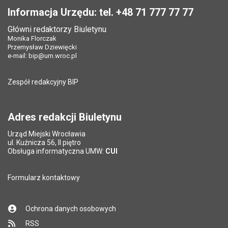
Opublikował w BIP:
Monika Florczak
Opublikował w BIP:
Monika Florczak
Pole wymagane
Twój adres e-mail
*
Informacja Urzędu: tel. +48 71 777 77 77
Data opublikowania:
14.11.2025 06:58
Data opublikowania:
14.11.2025 06:58
Główni redaktorzy Biuletynu
Pole wymagane
Liczba pobrań:
Tytuł e-maila
*
57
Monika Florczak
Ostatnio zaktualizował:
Przemysław Dziewięcki
Przemysław Dziewięcki
Data ostatniej aktualizacji:
16.12.2025 08:42
e-mail:
bip@um.wroc.pl
Pole wymagane
Adres e-mail znajomego
*
Liczba wyświetleń:
194
Zespół redakcyjny BIP
Pytanie antyspamowe
Podaj słownie
Pole wymagane
wynik działania: 11 minus 6
*
Adres redakcji Biuletynu
Urząd Miejski Wrocławia
*
ul. Kuźnicza 56, II piętro
Pole wymagane
Obsługa informatyczna UMW:
CUI
Formularz kontaktowy
Ochrona danych osobowych
RSS