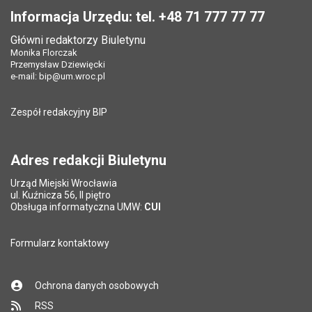
Opublikował w BIP:
Przemysław Dziewięcki
Opublikował w BIP:
Przemysław Dziewięcki
Pole wymagane
Twój adres e-mail
*
Informacja Urzędu: tel. +48 71 777 77 77
Data opublikowania:
21.10.2025 13:41
Data opublikowania:
21.10.2025 13:41
Główni redaktorzy Biuletynu
Pole wymagane
Liczba pobrań:
Tytuł e-maila
*
105
Monika Florczak
Liczba wyświetleń:
249
Przemysław Dziewięcki
e-mail:
bip@um.wroc.pl
Pole wymagane
Adres e-mail znajomego
*
Zespół redakcyjny BIP
Pytanie antyspamowe
Podaj słownie
Pole wymagane
wynik działania: 5 plus 7
*
Adres redakcji Biuletynu
Urząd Miejski Wrocławia
*
ul. Kuźnicza 56, II piętro
Pole wymagane
Obsługa informatyczna UMW:
CUI
Formularz kontaktowy
Ochrona danych osobowych
RSS