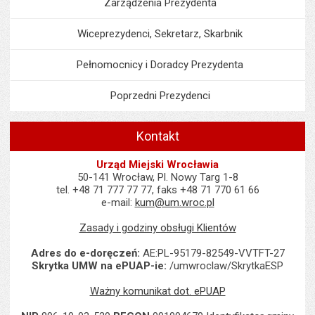
Zarządzenia Prezydenta
Wiceprezydenci, Sekretarz, Skarbnik
Pełnomocnicy i Doradcy Prezydenta
Poprzedni Prezydenci
Kontakt
Urząd Miejski Wrocławia
50-141 Wrocław, Pl. Nowy Targ 1-8
tel. +48 71 777 77 77, faks +48 71 770 61 66
e-mail:
kum@um.wroc.pl
Zasady i godziny obsługi Klientów
Adres do e-doręczeń:
AE:PL-95179-82549-VVTFT-27
Skrytka UMW na ePUAP-ie:
/umwroclaw/SkrytkaESP
Ważny komunikat dot. ePUAP