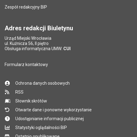
Liczba wyświetleń:
13104
Zespół redakcyjny BIP
Pytanie antyspamowe
Podaj słownie
Pole wymagane
wynik działania: 2 plus 8
*
Adres redakcji Biuletynu
Urząd Miejski Wrocławia
*
ul. Kuźnicza 56, II piętro
Pole wymagane
Obsługa informatyczna UMW:
CUI
Formularz kontaktowy
Ochrona danych osobowych
RSS
Słownik skrótów
Otwarte dane i ponowne wykorzystanie
Udostępnianie informacji publicznej
Statystyki oglądalności BIP
Ostatnio opublikowane