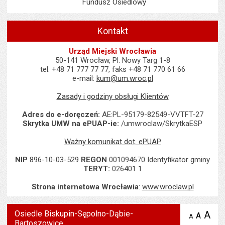
Fundusz Osiedlowy
Kontakt
Urząd Miejski Wrocławia
50-141 Wrocław, Pl. Nowy Targ 1-8
tel. +48 71 777 77 77, faks +48 71 770 61 66
e-mail:
kum@um.wroc.pl
Zasady i godziny obsługi Klientów
Adres do e-doręczeń:
AE:PL-95179-82549-VVTFT-27
Skrytka UMW na ePUAP-ie:
/umwroclaw/SkrytkaESP
Ważny komunikat dot. ePUAP
NIP
896-10-03-529
REGON
001094670 Identyfikator gminy
TERYT:
026401 1
Strona internetowa Wrocławia
:
www.wroclaw.pl
Osiedle Biskupin-Sępolno-Dąbie-
A
po
A
domyś
A
zmniejsz
Bartoszowice
tekst na