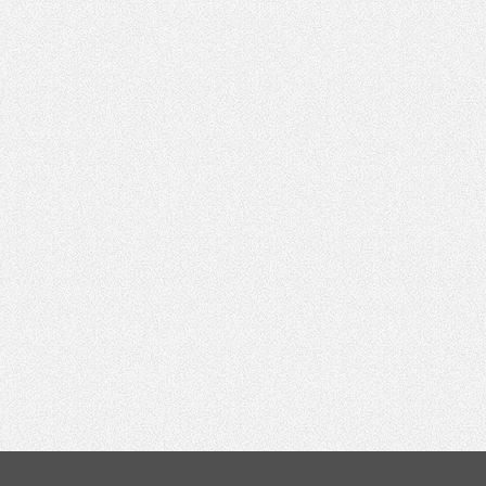
140
Pytanie antyspamowe
Podaj słownie
ował:
Grażyna Ferensowicz
Pole wymagane
wynik działania: 5 plus 7
lizacji:
24.05.2017 08:19
378
*
Pole wymagane