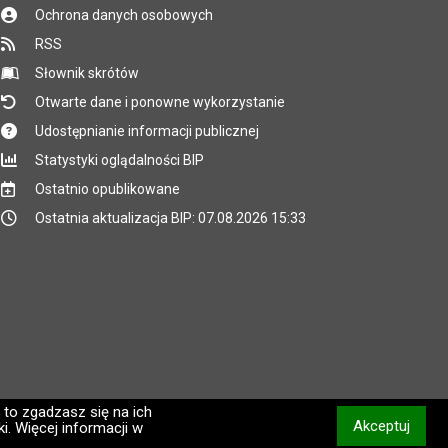
Ochrona danych osobowych
RSS
Słownik skrótów
Otwarte dane i ponowne wykorzystanie
Udostępnianie informacji publicznej
Statystyki oglądalności BIP
Ostatnio opublikowane
Ostatnia aktualizacja BIP: 07.08.2026 15:33
 to zgadzasz się na ich
Akceptuj
i. Więcej informacji w
informacj
CMS i hosting: Logonet Sp. z o.o. w Bydgoszczy [2]