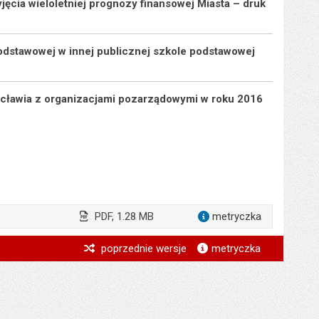
ęcia wieloletniej prognozy finansowej Miasta – druk
odstawowej w innej publicznej szkole podstawowej
rocławia z organizacjami pozarządowymi w roku 2016
PDF, 1.28 MB
metryczka
dla załącz
*
poprzednie wersje
metryczka
*
*
*