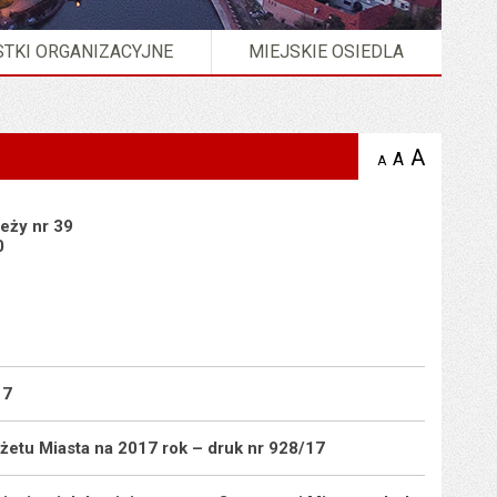
TKI ORGANIZACYJNE
MIEJSKIE OSIEDLA
A
powię
A
domyślna
A
zmniejsz
tekst na
wielkość
tekst 
stronie
tekstu na
stron
stronie
ieży nr 39
0
17
żetu Miasta na 2017 rok – druk nr 928/17