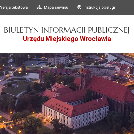
Przejdź do głównego
Przejdź do treści
Wersja tekstowa
Mapa serwisu
Instrukcja obsługi
menu
BIULETYN INFORMACJI PUBLICZNEJ
Urzędu Miejskiego Wrocławia