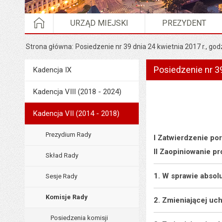
STRONA GŁÓWNA
URZĄD MIEJSKI
PREZYDENT
Strona główna
Posiedzenie nr 39 dnia 24 kwietnia 2017 r., god
Posiedzenie nr 39
Menu
Kadencja IX
Rada Miejska
Kadencja VIII (2018 - 2024)
Kadencja VII (2014 - 2018)
Prezydium Rady
I Zatwierdzenie po
II Zaopiniowanie p
Skład Rady
1. W sprawie absol
Sesje Rady
Komisje Rady
2. Zmieniającej uc
Posiedzenia komisji