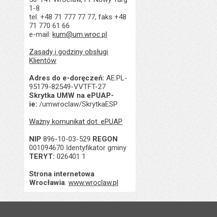
1-8
Liczba pobrań:
Ostatnio zaktualiz
tel. +48 71 777 77 77, faks +48
71 770 61 66
Data ostatniej aktua
e-mail:
kum@um.wroc.pl
Liczba wyświetleń:
Zasady i godziny obsługi
Klientów
Adres do e-doręczeń:
AE:PL-
95179-82549-VVTFT-27
Skrytka UMW na ePUAP-
ie:
/umwroclaw/SkrytkaESP
Ważny komunikat dot. ePUAP
NIP
896-10-03-529
REGON
001094670 Identyfikator gminy
TERYT:
026401 1
Strona internetowa
Wrocławia
:
www.wroclaw.pl
Stopka