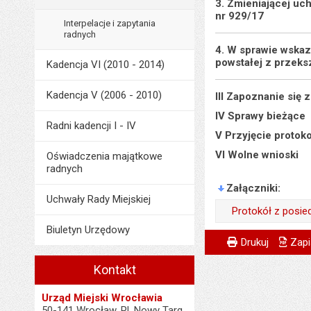
3. Zmieniającej uc
nr 929/17
Interpelacje i zapytania
radnych
4. W sprawie wskaz
powstałej z przeks
Kadencja VI (2010 - 2014)
Kadencja V (2006 - 2010)
III Zapoznanie się
IV Sprawy bieżące
Radni kadencji I - IV
V Przyjęcie protok
VI Wolne wnioski
Oświadczenia majątkowe
radnych
Załączniki
Uchwały Rady Miejskiej
Protokół z posie
Biuletyn Urzędowy
Wytworzył:
Metryczka
Powiadom znajome
Wytworzył:
Drukuj
Zapi
Data wytworzenia:
Data wytworzenia:
Kontakt
Opublikował w BIP
Opublikował w BIP
Urząd Miejski Wrocławia
Data opublikowani
50-141 Wrocław, Pl. Nowy Targ
Data opublikowani