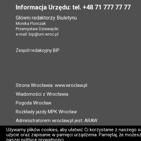
Informacja Urzędu: tel. +48 71 777 77 77
Główni redaktorzy Biuletynu
Monika Florczak
Przemysław Dziewięcki
e-mail:
bip@um.wroc.pl
Zespół redakcyjny BIP
Strona Wrocławia: www.wroclaw.pl
Wiadomości z Wrocławia
Pogoda Wrocław
Rozkłady jazdy MPK Wrocław
Administratorem wroclaw.pl jest: ARAW
Używamy plików cookies, aby ułatwić Ci korzystanie z naszego ser
użycie oraz zapisanie w pamięci urządzenia. Pamiętaj, że możesz
naszej polityce prywatności.
Wersja systemu: 2.8.30.09