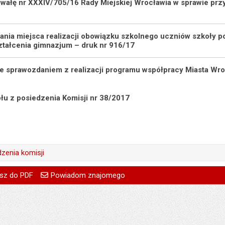
hwałę nr XXXIV/705/16 Rady Miejskiej Wrocławia w sprawie przyj
ania miejsca realizacji obowiązku szkolnego uczniów szkoły p
ztałcenia gimnazjum – druk nr 916/17
 ze sprawozdaniem z realizacji programu współpracy Miasta W
ołu z posiedzenia Komisji nr 38/2017
dzenia komisji
Bohdan Aniszczyk
go
Powiadom znajomego
Pole wymagane
Twoje imię i nazwisko
Bohdan Aniszczyk
sz do PDF
Powiadom znajomego
15.05.2017
Pole wymagane
Twój adres e-mail
18.04.2017
:
Grażyna Ferensowicz
Pole wymagane
Tytuł e-maila
:
Magdalena Gaczyńska
a:
24.05.2017 08:19
Pole wymagane
Adres e-mail znajomego
a:
18.04.2017 15:04