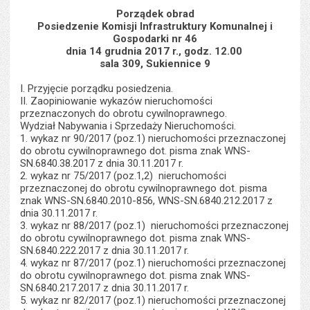
s
stron
Porządek obrad
Posiedzenie Komisji Infrastruktury Komunalnej i
Gospodarki nr 46
dnia 14 grudnia 2017 r., godz. 12.00
sala 309, Sukiennice 9
I. Przyjęcie porządku posiedzenia.
II. Zaopiniowanie wykazów nieruchomości
przeznaczonych do obrotu cywilnoprawnego.
Wydział Nabywania i Sprzedaży Nieruchomości.
1. wykaz nr 90/2017 (poz.1) nieruchomości przeznaczonej
do obrotu cywilnoprawnego dot. pisma znak WNS-
SN.6840.38.2017 z dnia 30.11.2017 r.
2. wykaz nr 75/2017 (poz.1,2) nieruchomości
przeznaczonej do obrotu cywilnoprawnego dot. pisma
znak WNS-SN.6840.2010-856, WNS-SN.6840.212.2017 z
dnia 30.11.2017 r.
3. wykaz nr 88/2017 (poz.1) nieruchomości przeznaczonej
do obrotu cywilnoprawnego dot. pisma znak WNS-
SN.6840.222.2017 z dnia 30.11.2017 r.
4. wykaz nr 87/2017 (poz.1) nieruchomości przeznaczonej
do obrotu cywilnoprawnego dot. pisma znak WNS-
SN.6840.217.2017 z dnia 30.11.2017 r.
5. wykaz nr 82/2017 (poz.1) nieruchomości przeznaczonej