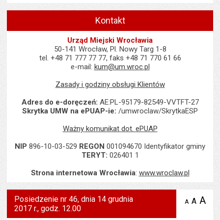
Kontakt
Urząd Miejski Wrocławia
50-141 Wrocław, Pl. Nowy Targ 1-8
tel. +48 71 777 77 77, faks +48 71 770 61 66
e-mail:
kum@um.wroc.pl
Zasady i godziny obsługi Klientów
Adres do e-doręczeń:
AE:PL-95179-82549-VVTFT-27
Skrytka UMW na ePUAP-ie:
/umwroclaw/SkrytkaESP
Ważny komunikat dot. ePUAP
NIP
896-10-03-529
REGON
001094670 Identyfikator gminy
TERYT:
026401 1
Strona internetowa Wrocławia
:
www.wroclaw.pl
Posiedzenie nr 46, dnia 14 grudnia
A
po
A
domyś
A
zmniejsz
2017 r., godz. 12.00
tekst na
wielk
te
stronie
tekstu