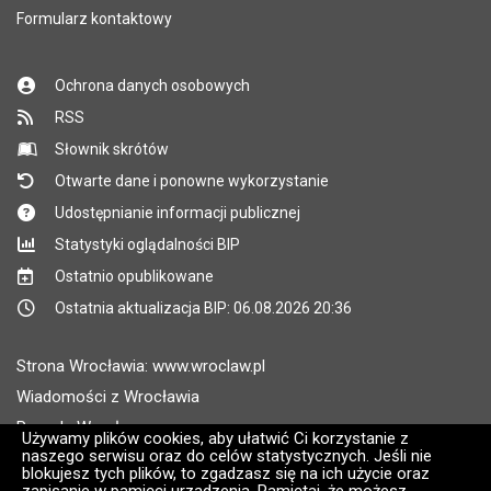
Formularz kontaktowy
Ochrona danych osobowych
RSS
Słownik skrótów
Otwarte dane i ponowne wykorzystanie
Udostępnianie informacji publicznej
Statystyki oglądalności BIP
Ostatnio opublikowane
Ostatnia aktualizacja BIP: 06.08.2026 20:36
Strona Wrocławia: www.wroclaw.pl
Wiadomości z Wrocławia
Pogoda Wrocław
Używamy plików cookies, aby ułatwić Ci korzystanie z
naszego serwisu oraz do celów statystycznych. Jeśli nie
Rozkłady jazdy MPK Wrocław
blokujesz tych plików, to zgadzasz się na ich użycie oraz
Administratorem wroclaw.pl jest: ARAW