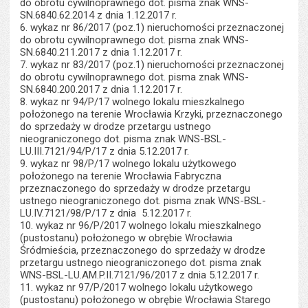
do obrotu cywilnoprawnego dot. pisma znak WNS-
SN.6840.62.2014 z dnia 1.12.2017 r.
6. wykaz nr 86/2017 (poz.1) nieruchomości przeznaczonej
do obrotu cywilnoprawnego dot. pisma znak WNS-
SN.6840.211.2017 z dnia 1.12.2017 r.
7. wykaz nr 83/2017 (poz.1) nieruchomości przeznaczonej
do obrotu cywilnoprawnego dot. pisma znak WNS-
SN.6840.200.2017 z dnia 1.12.2017 r.
8. wykaz nr 94/P/17 wolnego lokalu mieszkalnego
położonego na terenie Wrocławia Krzyki, przeznaczonego
do sprzedaży w drodze przetargu ustnego
nieograniczonego dot. pisma znak WNS-BSL-
LU.III.7121/94/P/17 z dnia 5.12.2017 r.
9. wykaz nr 98/P/17 wolnego lokalu użytkowego
położonego na terenie Wrocławia Fabryczna
przeznaczonego do sprzedaży w drodze przetargu
ustnego nieograniczonego dot. pisma znak WNS-BSL-
LU.IV.7121/98/P/17 z dnia 5.12.2017 r.
10. wykaz nr 96/P/2017 wolnego lokalu mieszkalnego
(pustostanu) położonego w obrębie Wrocławia
Śródmieścia, przeznaczonego do sprzedaży w drodze
przetargu ustnego nieograniczonego dot. pisma znak
WNS-BSL-LU.AM.P.II.7121/96/2017 z dnia 5.12.2017 r.
11. wykaz nr 97/P/2017 wolnego lokalu użytkowego
(pustostanu) położonego w obrębie Wrocławia Starego