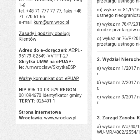
przetargu ustnego ni
1-8
m) wykaz nr 81/P/16
tel. +48 71 777 77 77, faks +48
ustnego nieograniczo
71 770 61 66
e-mail:
kum@um.wroc.pl
n) wykaz nr 78/P/20
drodze przetargów us
Zasady i godziny obsługi
o) wykaz nr 76/P/20
Klientów
przetargu ustnego n
Adres do e-doręczeń:
AE:PL-
95179-82549-VVTFT-27
2. Wydział Nieruc
Skrytka UMW na ePUAP-
ie:
/umwroclaw/SkrytkaESP
a) wykaz nr 1/2017 
r.
Ważny komunikat dot. ePUAP
b) wykaz nr 2/2017 
r.
NIP
896-10-03-529
REGON
001094670 Identyfikator gminy
c) wykaz nr 3/2017 
TERYT:
026401 1
r.
Strona internetowa
Wrocławia
:
www.wroclaw.pl
3. Zarząd Zasobu 
a) wykaz nr WU/40/1
WU-MR/4002/2554/1 z