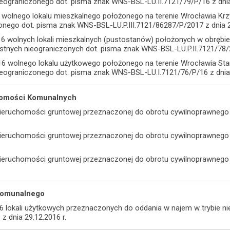
eograniczonego dot. pisma znak WNS-BSL-LU.II.7121/79/P/16 z dnia 
 wolnego lokalu mieszkalnego położonego na terenie Wrocławia Krz
nego dot. pisma znak WNS-BSL-LU.P.III.7121/86287/P/2017 z dnia 2.
16 wolnych lokali mieszkalnych (pustostanów) położonych w obręb
tnych nieograniczonych dot. pisma znak WNS-BSL-LU.P.II.7121/78/20
16 wolnego lokalu użytkowego położonego na terenie Wrocławia St
ieograniczonego dot. pisma znak WNS-BSL-LU.I.7121/76/P/16 z dnia 
homości Komunalnych
nieruchomości gruntowej przeznaczonej do obrotu cywilnoprawnego
nieruchomości gruntowej przeznaczonej do obrotu cywilnoprawnego
nieruchomości gruntowej przeznaczonej do obrotu cywilnoprawnego
Komunalnego
6 lokali użytkowych przeznaczonych do oddania w najem w trybie n
 dnia 29.12.2016 r.