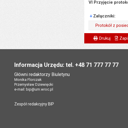
VI Przyjęcie protok
Załączniki
Protokół z posie
Wytworzył:
Metryczka
Powiadom znajome
Wytworzył:
Drukuj
Zapi
Data wytworzenia:
Data wytworzenia:
Stopka
Opublikował w BIP
Opublikował w BIP
Data opublikowani
Informacja Urzędu: tel. +48 71 777 77 77
Data opublikowani
Liczba pobrań:
Główni redaktorzy Biuletynu
Ostatnio zaktualiz
Monika Florczak
Przemysław Dziewięcki
Data ostatniej aktua
e-mail:
bip@um.wroc.pl
Liczba wyświetleń:
Zespół redakcyjny BIP