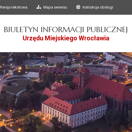
Przejdź do głównego
Przejdź do treści
Wersja tekstowa
Mapa serwisu
Instrukcja obsługi
menu
BIULETYN INFORMACJI PUBLICZNEJ
Urzędu Miejskiego Wrocławia