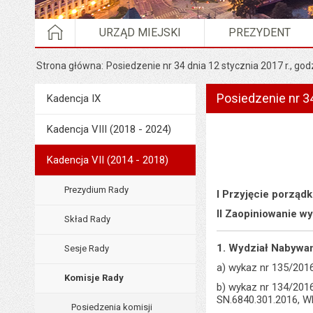
STRONA GŁÓWNA
URZĄD MIEJSKI
PREZYDENT
Strona główna
Posiedzenie nr 34 dnia 12 stycznia 2017 r., god
Posiedzenie nr 34
Menu
Kadencja IX
Rada Miejska
Kadencja VIII (2018 - 2024)
Kadencja VII (2014 - 2018)
Prezydium Rady
I Przyjęcie porząd
II Zaopiniowanie 
Skład Rady
1. Wydział Nabywa
Sesje Rady
a) wykaz nr 135/201
Komisje Rady
b) wykaz nr 134/201
SN.6840.301.2016, W
Posiedzenia komisji