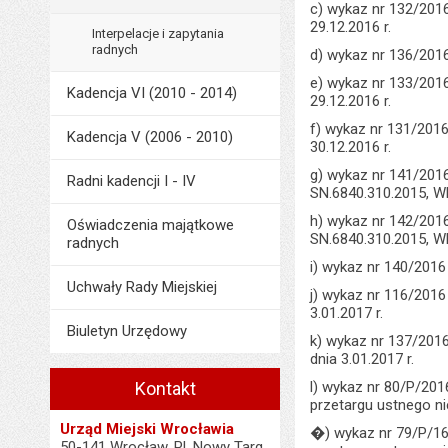
c) wykaz nr 132/201
29.12.2016 r.
Interpelacje i zapytania
radnych
d) wykaz nr 136/201
e) wykaz nr 133/201
Kadencja VI (2010 - 2014)
29.12.2016 r.
f) wykaz nr 131/201
Kadencja V (2006 - 2010)
30.12.2016 r.
g) wykaz nr 141/201
Radni kadencji I - IV
SN.6840.310.2015, WN
h) wykaz nr 142/201
Oświadczenia majątkowe
SN.6840.310.2015, WN
radnych
i) wykaz nr 140/201
Uchwały Rady Miejskiej
j) wykaz nr 116/201
3.01.2017 r.
Biuletyn Urzędowy
k) wykaz nr 137/201
dnia 3.01.2017 r.
Kontakt
l) wykaz nr 80/P/20
przetargu ustnego ni
Urząd Miejski Wrocławia
�) wykaz nr 79/P/16
50-141 Wrocław, Pl. Nowy Targ