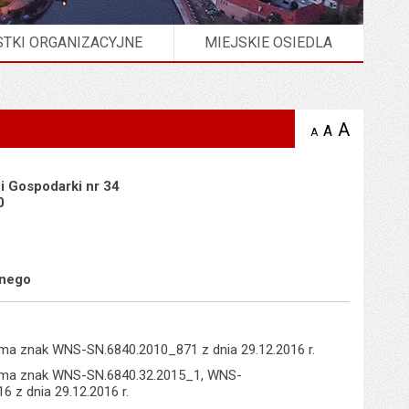
TKI ORGANIZACYJNE
MIEJSKIE OSIEDLA
A
powię
A
domyślna
A
zmniejsz
tekst na
wielkość
tekst 
stronie
tekstu na
stron
stronie
 i Gospodarki nr 34
0
wnego
ma znak WNS-SN.6840.2010_871 z dnia 29.12.2016 r.
isma znak WNS-SN.6840.32.2015_1, WNS-
 z dnia 29.12.2016 r.