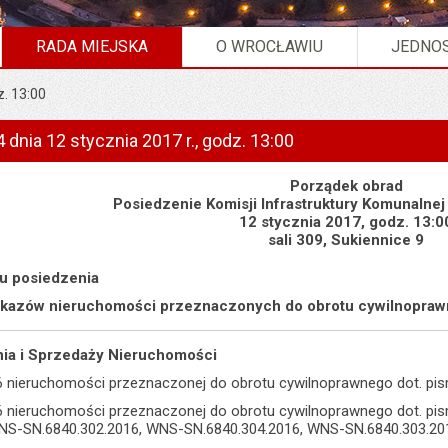
RADA MIEJSKA
O WROCŁAWIU
JEDNOS
z. 13:00
 dnia 12 stycznia 2017 r., godz. 13:00
Porządek obrad
Posiedzenie Komisji Infrastruktury Komunalnej
12 stycznia 2017, godz. 13:0
sali 309, Sukiennice 9
ku posiedzenia
wykazów nieruchomości przeznaczonych do obrotu cywilnopra
nia i Sprzedaży Nieruchomości
6 nieruchomości przeznaczonej do obrotu cywilnoprawnego dot. pis
6 nieruchomości przeznaczonej do obrotu cywilnoprawnego dot. p
NS-SN.6840.302.2016, WNS-SN.6840.304.2016, WNS-SN.6840.303.2016