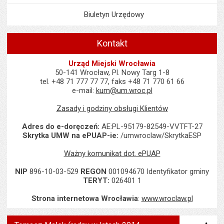
Biuletyn Urzędowy
Kontakt
Urząd Miejski Wrocławia
50-141 Wrocław, Pl. Nowy Targ 1-8
tel. +48 71 777 77 77, faks +48 71 770 61 66
e-mail:
kum@um.wroc.pl
Zasady i godziny obsługi Klientów
Adres do e-doręczeń:
AE:PL-95179-82549-VVTFT-27
Skrytka UMW na ePUAP-ie:
/umwroclaw/SkrytkaESP
Ważny komunikat dot. ePUAP
NIP
896-10-03-529
REGON
001094670 Identyfikator gminy
TERYT:
026401 1
Strona internetowa Wrocławia
:
www.wroclaw.pl