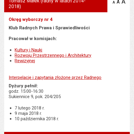
Tomasz Małek (radny w latach 2014-
A
po
A
domyś
A
zmniejsz
2018)
tekst na
wielk
te
stronie
tekstu
s
stron
Okręg wyborczy nr 4
Klub Radnych Prawa i Sprawiedliwości
Pracował w komisjach:
Kultury i Nauki
Rozwoju Przestrzennego i Architektury
Rewizyjnej
Interpelacje i zapytania złożone przez Radnego
Dyżury pełnił:
godz. 15:00-16:30
Sukiennice 9, pok. 204/205
7 lutego 2018 r.
9 maja 2018 r.
10 października 2018 r.