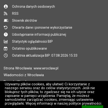
Ochrona danych osobowych
RSS
Słownik skrótów
Otwarte dane i ponowne wykorzystanie
Udostępnianie informacji publicznej
Statystyki oglądalności BIP
Ostatnio opublikowane
Ostatnia aktualizacja BIP: 07.08.2026 15:33
Strona Wrocławia: www.wroclaw.pl
Wiadomości z Wrocławia
Pogoda Wrocław
Używamy plików cookies, aby ułatwić Ci korzystanie z
naszego serwisu oraz do celów statystycznych. Jeśli nie
Rozkłady jazdy MPK Wrocław
blokujesz tych plików, to zgadzasz się na ich użycie oraz
Administratorem wroclaw.pl jest: ARAW
zapisanie w pamięci urządzenia. Pamiętaj, że możesz
samodzielnie zarządzać cookies, zmieniając ustawienia
przeglądarki. Więcej informacji w naszej polityce prywatności.
Wersja systemu: 2.8.30.09