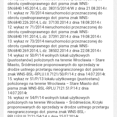
obrotu cywilnoprawnego dot. pisma znak WNS-
SN.6840.145.2014, L.dz. 38315/2014/W z dnia 21.08.2014 r.
11. wykaz nr 70/2014 nieruchomości przeznaczonej do
obrotu cywilnoprawnego dot. pisma znak WNS-
SN.6840.226.2014, L.dz. 37130.2014 z dnia 18.08.2014 r.
12. wykaz nr 71/2014 nieruchomości przeznaczonej do
obrotu cywilnoprawnego dot. pisma znak WNS-
SN.6840.191.2014, L.dz. 37391.2014 z dnia 19.08.2014 r.
13. wykaz nr 73/2014 nieruchomości przeznaczonej do
obrotu cywilnoprawnego dot. pisma znak WNS-
SN.6840.269.2014, L.dz. 38502.2014 z dnia 22.08.2014 r.
14. wykaz nr 50/P/14 wolnych lokali użytkowych
(pustostanów) położonych na terenie Wrocławia – Stare
Miasto, Śródmieście proponowanych do sprzedaży w
drodze ustnego przetargu nieograniczonego dot. pisma
znak WNS-BSL-RPLU.I.II.7121/50/P/14 z dnia 14.07.2014r.
15. wykaz nr 51/P/13 lokalu użytkowego (pustostanu)
położonego na terenie Wrocławia – Stare Miasto dot.
pisma znak WNS-BSL-RPLU.7121.51.P.14 z dnia
14.07.2014r.
16. wykaz nr 54/P/14 wolnych lokali użytkowych
położonych na terenie Wrocławia – Śródmieście, Krzyki
proponowanych do sprzedaży w drodze ustnego przetargu
nieograniczonego dot. pisma znak WNS-BSL-
RPLU.P.II.III.7121/54/14 z dnia 25.07.2014r.