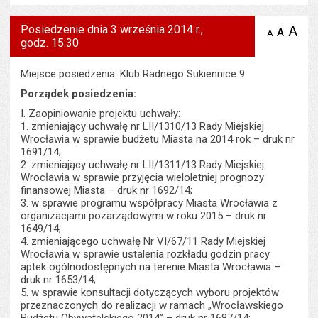
Posiedzenie dnia 3 września 2014 r.,
A
po
A
domyś
A
zmniejsz
godz. 15:30
tekst na
wielk
te
stronie
tekstu
s
stron
Miejsce posiedzenia: Klub Radnego Sukiennice 9
Porządek posiedzenia:
I. Zaopiniowanie projektu uchwały:
1. zmieniający uchwałę nr LII/1310/13 Rady Miejskiej
Wrocławia w sprawie budżetu Miasta na 2014 rok – druk nr
1691/14;
2. zmieniający uchwałę nr LII/1311/13 Rady Miejskiej
Wrocławia w sprawie przyjęcia wieloletniej prognozy
finansowej Miasta – druk nr 1692/14;
3. w sprawie programu współpracy Miasta Wrocławia z
organizacjami pozarządowymi w roku 2015 – druk nr
1649/14;
4. zmieniającego uchwałę Nr VI/67/11 Rady Miejskiej
Wrocławia w sprawie ustalenia rozkładu godzin pracy
aptek ogólnodostępnych na terenie Miasta Wrocławia –
druk nr 1653/14;
5. w sprawie konsultacji dotyczących wyboru projektów
przeznaczonych do realizacji w ramach „Wrocławskiego