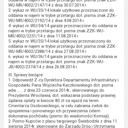
oddania w najem w trybie przetargu dot. pisma znak ZZK-
WU-MR/4002/2147/14 z dnia 30.07.2014 r.
3. wykaz nr WU/33/14 lokale użytkowe przeznaczone do
oddania w najem w trybie przetargu dot. pisma znak ZZK-
WU-MR/4002/2192/14 z dnia 4.08.2014 r.
4. wykaz nr WU/34/14 garaże przeznaczone do oddania w
najem w trybie przetargu dot. pisma znak ZZK-WU-
MR/4002/2251/14 z dnia 11.08.2014 r.
5. wykaz nr WU/35/14 lokal użytkowy przeznaczony do
oddania w najem w trybie przetargu dot. pisma znak ZZK-
WU-MR/4002/2388/14 z dnia 27.08.2014 r.
6. wykaz nr WU/36/14 garaże przeznaczone do oddania w
najem w trybie przetargu dot. pisma znak ZZK-WU-
JB/4002/2374/14 z dnia 26.08.2014 r.
III. Sprawy bieżące:
1. Odpowiedź Z-cy Dyrektora Departamentu Infrastruktury i
Gospodarki, Pana Wojciecha Kaczkowskiego dot. pisma
adw........ z dnia 23 czerwca 2014r., skierowanego do
Prezydenta Wrocławia, dot. wskazania podstawy prawnej
żądania opłaty w kwocie 80 zł za wjazd na teren
Cmentarza Osobowickiego, w celu zabrania zwłok do
spopielenia i ponownego ich przywiezienia celem
dokonania pochówku (pismo do wiadomości Komisji).
2. Pismo Kupców z placu targowego Świebodzki z dnia 11
sierpnia 2014r. skierowane do Zarządu Dróg i Utrzymania