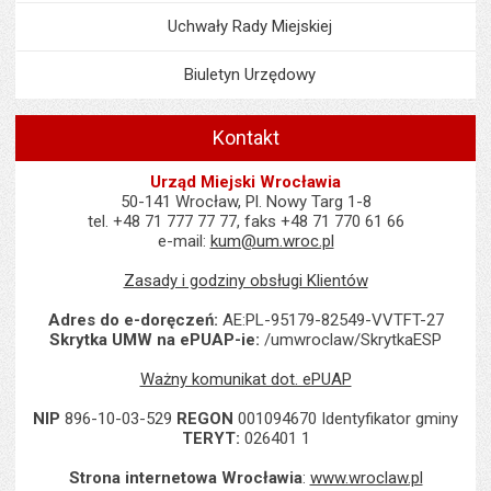
Uchwały Rady Miejskiej
Biuletyn Urzędowy
Kontakt
Urząd Miejski Wrocławia
50-141 Wrocław, Pl. Nowy Targ 1-8
tel. +48 71 777 77 77, faks +48 71 770 61 66
e-mail:
kum@um.wroc.pl
Zasady i godziny obsługi Klientów
Adres do e-doręczeń:
AE:PL-95179-82549-VVTFT-27
Skrytka UMW na ePUAP-ie:
/umwroclaw/SkrytkaESP
Ważny komunikat dot. ePUAP
NIP
896-10-03-529
REGON
001094670 Identyfikator gminy
TERYT:
026401 1
Strona internetowa Wrocławia
:
www.wroclaw.pl