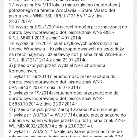
17. wykaz nr 55/P/13 lokalu mieszkalnego (pustostanu)
położonego na terenie Wrocławia – Stare Miasto dot.
pisma znak WNS-BSL-RPLU.7121.55.P.14 z dnia
28.07.2014r.
18. wykaz nr BSL/1/2014 nieruchomości przeznaczonej do
obrotu cywilnoprawnego dot. pisma znak WNS-BSL-
RPLU.6840.1.2013 z dnia 14.07.2014r.
19. wykaz nr 12/2014 lokali użytkowych położonych na
terenie Wrocławia – Krzyki proponowanych do sprzedaży
na rzecz najemcy i dzierżawcy dot. pisma znak WNS-BSL-
RPLU.III.7121/12/14 z dnia 23.07.2014r.
3) przedłożonych przez Wydział Nieruchomości
Komunalnych:
1. wykaz nr 18/2014 nieruchomość przeznaczona do
obrotu cywilnoprawnego dot. pisma znak WNK-
UPN.6840.4.2014 z dnia 16.07.2014 r.
2. wykazy nr 19/2014 nieruchomości przeznaczone do
obrotu cywilnoprawnego dot. pisma znak WNK-
E.6850.10.2014 z dnia 23.07.2014 r.
4) przedłożonych przez Zarząd Zasobu Komunalnego:
1. wykaz nr WU/30/14, WU/31/14 garaże przeznaczone do
oddania w najem w trybie przetargu dot. pisma znak ZZK-
WU-MR/4002/2088/14 z dnia 23.07.2014 r.
2. wykaz nr WU/32/14 lokale użytkowe przeznaczone do