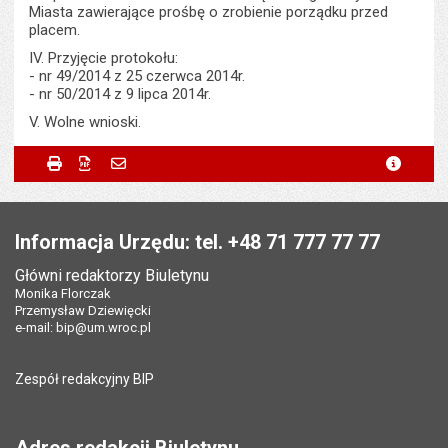
Miasta zawierające prośbę o zrobienie porządku przed
placem.
IV. Przyjęcie protokołu:
- nr 49/2014 z 25 czerwca 2014r.
- nr 50/2014 z 9 lipca 2014r.
V. Wolne wnioski.
Metryczka
Powiadom znajomego
Podmiot udostępniający:
Urząd Miejski Wrocławia
Drukuj
Zapisz do PDF
Powiadom znajomego
metryc
Powiadom znajomego
Pole wymagane
Twoje imię i nazwisko
*
Wytworzył:
Czesław Palczak
Stopka
Odpowiedzialny za treść:
Izabela Cierpisz
Pole wymagane
Twój adres e-mail
*
Informacja Urzędu: tel. +48 71 777 77 77
Data wytworzenia:
27.08.2014
Główni redaktorzy Biuletynu
Pole wymagane
Tytuł e-maila
*
Monika Florczak
Opublikował w BIP:
Izabela Cierpisz
Przemysław Dziewięcki
Data opublikowania:
27.08.2014 13:17
e-mail:
bip@um.wroc.pl
Pole wymagane
Adres e-mail znajomego
*
Liczba wyświetleń:
325
Zespół redakcyjny BIP
Pytanie antyspamowe
Podaj słownie
Pole wymagane
wynik działania: 11 minus 6
*