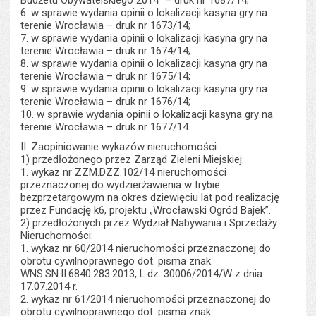
Budżetu Obywatelskiego 2014” – druk nr 1687/14;
6. w sprawie wydania opinii o lokalizacji kasyna gry na
terenie Wrocławia – druk nr 1673/14;
7. w sprawie wydania opinii o lokalizacji kasyna gry na
terenie Wrocławia – druk nr 1674/14;
8. w sprawie wydania opinii o lokalizacji kasyna gry na
terenie Wrocławia – druk nr 1675/14;
9. w sprawie wydania opinii o lokalizacji kasyna gry na
terenie Wrocławia – druk nr 1676/14;
10. w sprawie wydania opinii o lokalizacji kasyna gry na
terenie Wrocławia – druk nr 1677/14.
II. Zaopiniowanie wykazów nieruchomości:
1) przedłożonego przez Zarząd Zieleni Miejskiej:
1. wykaz nr ZZM.DZZ.102/14 nieruchomości
przeznaczonej do wydzierżawienia w trybie
bezprzetargowym na okres dziewięciu lat pod realizację
przez Fundację k6, projektu „Wrocławski Ogród Bajek”.
2) przedłożonych przez Wydział Nabywania i Sprzedaży
Nieruchomości:
1. wykaz nr 60/2014 nieruchomości przeznaczonej do
obrotu cywilnoprawnego dot. pisma znak
WNS.SN.II.6840.283.2013, L.dz. 30006/2014/W z dnia
17.07.2014 r.
2. wykaz nr 61/2014 nieruchomości przeznaczonej do
obrotu cywilnoprawnego dot. pisma znak